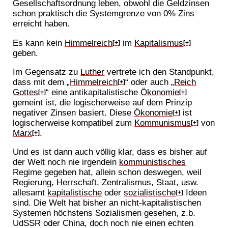
Gesellschaftsordnung leben, obwohl die Geldzinsen
schon praktisch die Systemgrenze von 0% Zins
erreicht haben.
Es kann kein
Himmelreich
im
Kapitalismus
[+]
[+]
geben.
Im Gegensatz zu
Luther
vertrete ich den Standpunkt,
dass mit dem „
Himmelreich
“ oder auch „
Reich
[+]
Gottes
“ eine antikapitalistische
Ökonomie
[+]
[+]
gemeint ist, die logischerweise auf dem Prinzip
negativer Zinsen basiert. Diese
Ökonomie
ist
[+]
logischerweise kompatibel zum
Kommunismus
von
[+]
Marx
.
[+]
Und es ist dann auch völlig klar, dass es bisher auf
der Welt noch nie irgendein
kommunistisches
Regime gegeben hat, allein schon deswegen, weil
Regierung, Herrschaft, Zentralismus, Staat, usw.
allesamt
kapitalistische
oder
sozialistische
Ideen
[+]
sind. Die Welt hat bisher an nicht-kapitalistischen
Systemen höchstens Sozialismen gesehen, z.b.
UdSSR oder China, doch noch nie einen echten