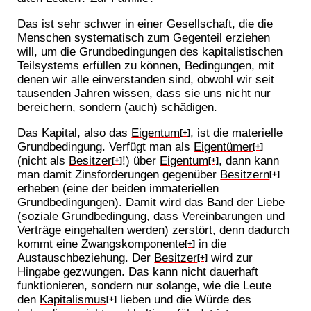
Das ist sehr schwer in einer Gesellschaft, die die
Menschen systematisch zum Gegenteil erziehen
will, um die Grundbedingungen des kapitalistischen
Teilsystems erfüllen zu können, Bedingungen, mit
denen wir alle einverstanden sind, obwohl wir seit
tausenden Jahren wissen, dass sie uns nicht nur
bereichern, sondern (auch) schädigen.
Das Kapital, also das
Eigentum
, ist die materielle
[+]
Grundbedingung. Verfügt man als
Eigentümer
[+]
(nicht als
Besitzer
!) über
Eigentum
, dann kann
[+]
[+]
man damit Zinsforderungen gegenüber
Besitzern
[+]
erheben (eine der beiden immateriellen
Grundbedingungen). Damit wird das Band der Liebe
(soziale Grundbedingung, dass Vereinbarungen und
Verträge eingehalten werden) zerstört, denn dadurch
kommt eine
Zwang
skomponente
in die
[+]
Austauschbeziehung. Der
Besitzer
wird zur
[+]
Hingabe gezwungen. Das kann nicht dauerhaft
funktionieren, sondern nur solange, wie die Leute
den
Kapitalismus
lieben und die Würde des
[+]