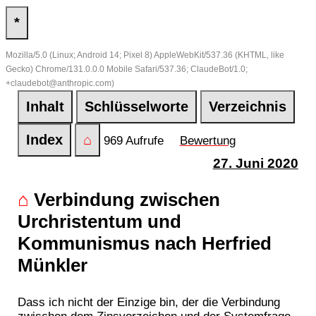
*
Mozilla/5.0 (Linux; Android 14; Pixel 8) AppleWebKit/537.36 (KHTML, like
Gecko) Chrome/131.0.0.0 Mobile Safari/537.36; ClaudeBot/1.0;
+claudebot@anthropic.com)
Inhalt
Schlüsselworte
Verzeichnis
Index
⌂
969 Aufrufe
Bewertung
27. Juni 2020
⌂
Verbindung zwischen
Urchristentum und
Kommunismus nach Herfried
Münkler
Dass ich nicht der Einzige bin, der die Verbindung
zwischen dem Zinsvorzeichen und der Systemfrage