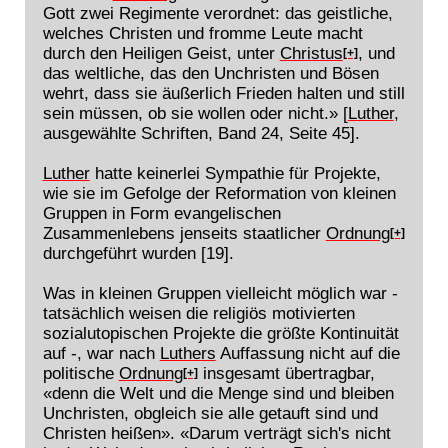
Gott zwei Regimente verordnet: das geistliche,
welches Christen und fromme Leute macht
durch den Heiligen Geist, unter
Christus
, und
[+]
das weltliche, das den Unchristen und Bösen
wehrt, dass sie äußerlich Frieden halten und still
sein müssen, ob sie wollen oder nicht.» [
Luther
,
ausgewählte Schriften, Band 24, Seite 45].
Luther
hatte keinerlei Sympathie für Projekte,
wie sie im Gefolge der Reformation von kleinen
Gruppen in Form evangelischen
Zusammenlebens jenseits staatlicher
Ordnung
[+]
durchgeführt wurden [19].
Was in kleinen Gruppen vielleicht möglich war -
tatsächlich weisen die religiös motivierten
sozialutopischen Projekte die größte Kontinuität
auf -, war nach
Luthers
Auffassung nicht auf die
politische
Ordnung
insgesamt übertragbar,
[+]
«denn die Welt und die Menge sind und bleiben
Unchristen, obgleich sie alle getauft sind und
Christen heißen». «Darum verträgt sich's nicht