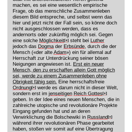
machen, es sei eine wesentlich empirische
Frage, ob das menschliche Zusammenleben
diesem Bild entspreche, und selbst wenn das
hier und jetzt nicht der Fall sein, so könne doch
nicht ausgeschlossen werden, dass es
andernorts oder zukünftig möglich sei. Gegen
eine solche
Möglichkeit
steht bei
Luther
[+]
jedoch das
Dogma
der
Erbsünde
, durch die der
Mensch («der alte
Adam
») ein für allemal auf
Herrschaft zur Unterdrückung seiner bösen
Neigungen angewiesen ist.
Erst ein neuer
Mensch, den zu erschaffen allein Gott möglich
sei, werde zu einem Zusammenleben ohne
Obrigkeit fähig sein.
Eine herrschaftsfreie
Ordnung
werde es darum nicht in dieser Welt,
[+]
sondern erst im
jenseitigen
Reich Gottes
[+]
geben. In der Idee eines neuen Menschen, die in
zahlreiche utopische und revolutionäre Projekte
Eingang gefunden hat und an deren
Verwirklichung die Bolschewiki in
Russland
[+]
während ihrer revolutionären Phase gearbeitet
haben, stoßen wir somit auf eine Übertragung