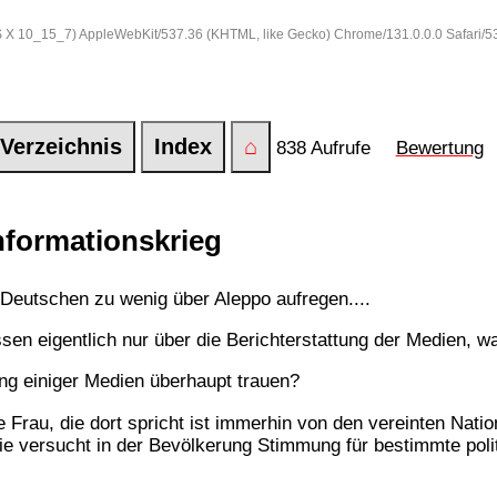
 OS X 10_15_7) AppleWebKit/537.36 (KHTML, like Gecko) Chrome/131.0.0.0 Safari/
Verzeichnis
Index
⌂
838 Aufrufe
Bewertung
formationskrieg
 Deutschen zu wenig über Aleppo aufregen....
ssen eigentlich nur über die Berichterstattung der Medien, wa
ng einiger Medien überhaupt trauen?
 Frau, die dort spricht ist immerhin von den vereinten Natio
e versucht in der Bevölkerung Stimmung für bestimmte poli