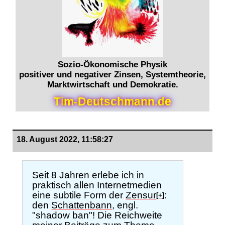
Sozio-Ökonomische Physik
positiver und negativer Zinsen, Systemtheorie,
Marktwirtschaft und Demokratie.
T
i
m
-
D
e
u
t
s
c
h
m
a
n
n
.
d
e
18. August 2022, 11:58:27
Seit 8 Jahren erlebe ich in
praktisch allen Internetmedien
eine subtile Form der
Zensur
:
[+]
den
Schattenbann
, engl.
"shadow ban"! Die Reichweite