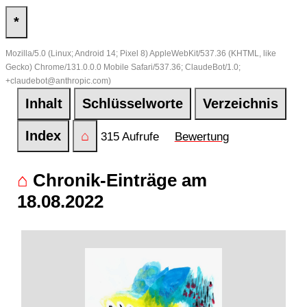
*
Mozilla/5.0 (Linux; Android 14; Pixel 8) AppleWebKit/537.36 (KHTML, like
Gecko) Chrome/131.0.0.0 Mobile Safari/537.36; ClaudeBot/1.0;
+claudebot@anthropic.com)
Inhalt
Schlüsselworte
Verzeichnis
Index
⌂
315 Aufrufe
Bewertung
⌂
Chronik-Einträge am
18.08.2022