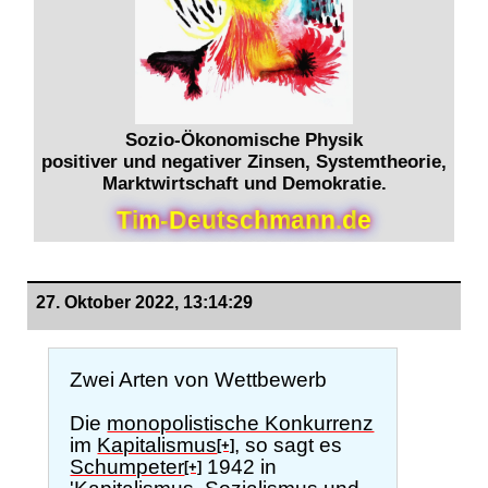
Sozio-Ökonomische Physik
positiver und negativer Zinsen, Systemtheorie,
Marktwirtschaft und Demokratie.
T
i
m
-
D
e
u
t
s
c
h
m
a
n
n
.
d
e
27. Oktober 2022, 13:14:29
Zwei Arten von Wettbewerb
Die
monopolistische Konkurrenz
im
Kapitalismus
, so sagt es
[+]
Schumpeter
1942 in
[+]