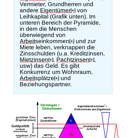
Vermieter, Grundherren und
andere
Eigentümer
von
[+]
Leihkapital (Grafik unten). Im
unteren Bereich der Pyramide,
in dem die Menschen
überwiegend von
Arbeit
seinkommen
und zur
[+]
Miete leben, verknappen die
Zinsschulden (u.a. Kreditzinsen,
Mietzinsen
,
Pachtzinsen
,
[+]
[+]
usw) das Geld. Es gibt
Konkurrenz um Wohnraum,
Arbeit
splätze
und
[+]
Beziehungspartner.