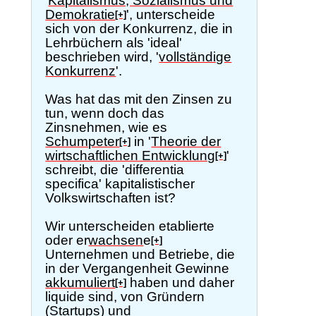
'
Kapitalismus, Sozialismus und
Demokratie
', unterscheide
[+]
sich von der Konkurrenz, die in
Lehrbüchern als 'ideal'
beschrieben wird, '
vollständige
Konkurrenz
'.
Was hat das mit den Zinsen zu
tun, wenn doch das
Zinsnehmen, wie es
Schumpeter
in '
Theorie der
[+]
wirtschaftlichen Entwicklung
'
[+]
schreibt, die 'differentia
specifica' kapitalistischer
Volkswirtschaften ist?
Wir unterscheiden etablierte
oder er
wachsen
e
[+]
Unternehmen und Betriebe, die
in der Vergangenheit Gewinne
akkumuliert
haben und daher
[+]
liquide sind, von Gründern
(Startups) und