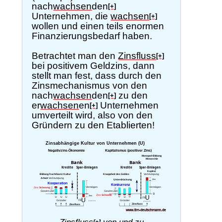
nach
wachsen
den
[+]
Unternehmen, die
wachsen
[+]
wollen und einen teils enormen
Finanzierungsbedarf haben.
Betrachtet man den
Zinsfluss
[+]
bei positivem Geldzins, dann
stellt man fest, dass durch den
Zinsmechanismus von den
nach
wachsen
den
zu den
[+]
er
wachsen
en
Unternehmen
[+]
umverteilt wird, also von den
Gründern zu den Etablierten!