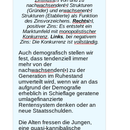
Zinsfluss
von und zu
[+]
nach
wachsen
den
Strukturen
[+]
(Gründer) und er
wachsen
en
[+]
Strukturen (Etablierte) als Funktion
des Zinsvorzeichens.
Recht
s
,
[+]
positiver Zins: Es entsteht ein
Marktumfeld mit
monopolistischer
Konkurrenz
.
Links
, bei negativem
Zins: Die Konkurrenz ist
vollständig
.
Auch demografisch stellen wir
fest, dass tendenziell immer
mehr von der
nach
wachsen
den
zu der
[+]
Generation im Ruhestand
umverteilt wird, wenn wir an das
aufgrund der Demografie
erheblich in Schieflage geratene
umlagefinanzierte
Rentensystem denken oder an
neue Staatsschulden.
Die Alten fressen die Jungen,
eine quasi-kannibalische