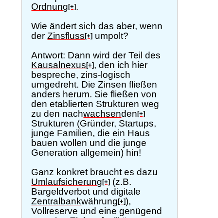
Ordnung
.
[+]
Wie ändert sich das aber, wenn
der
Zinsfluss
umpolt?
[+]
Antwort: Dann wird der Teil des
Kausalnexus
, den ich hier
[+]
bespreche, zins-logisch
umgedreht. Die Zinsen fließen
anders herum. Sie fließen von
den etablierten Strukturen weg
zu den nach
wachsen
den
[+]
Strukturen (Gründer, Startups,
junge Familien, die ein Haus
bauen wollen und die junge
Generation allgemein) hin!
Ganz konkret braucht es dazu
Umlaufsicherung
(z.B.
[+]
Bargeldverbot und digitale
Zentralbank
währung
),
[+]
Vollreserve und eine genügend