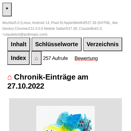
*
Mozilla/5.0 (Linux; Android 14; Pixel 8) AppleWebKit/537.36 (KHTML, like
Gecko) Chrome/131.0.0.0 Mobile Safari/537.36; ClaudeBot/1.0;
+claudebot@anthropic.com)
Inhalt
Schlüsselworte
Verzeichnis
Index
⌂
257 Aufrufe
Bewertung
⌂
Chronik-Einträge am
27.10.2022