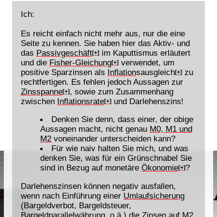
Ich:
Es reicht einfach nicht mehr aus, nur die eine
Seite zu kennen. Sie haben hier das Aktiv- und
das
Passivgeschäft
im Kaputtismus erläutert
[+]
und die
Fisher-Gleichung
verwendet, um
[+]
positive Sparzinsen als
Inflation
sausgleich
zu
[+]
rechtfertigen. Es fehlen jedoch Aussagen zur
Zinsspanne
, sowie zum Zusammenhang
[+]
zwischen
Inflationsrate
und Darlehenszins!
[+]
Denken Sie denn, dass einer, der obige
Aussagen macht, nicht genau
M0, M1 und
M2
voneinander unterscheiden kann?
Für wie naiv halten Sie mich, und was
denken Sie, was für ein Grünschnabel Sie
sind in Bezug auf monetäre
Ökonomie
?
[+]
Darlehenszinsen können negativ ausfallen,
wenn nach Einführung einer
Umlaufsicherung
(Bargeldverbot, Bargeldsteuer,
Bargeldparallelwährung, o.ä.) die Zinsen auf
M2