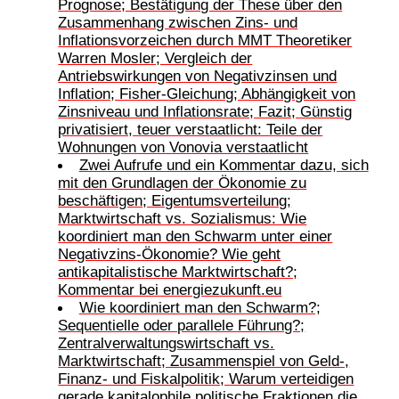
Prognose; Bestätigung der These über den
Zusammenhang zwischen Zins- und
Inflationsvorzeichen durch MMT Theoretiker
Warren Mosler; Vergleich der
Antriebswirkungen von Negativzinsen und
Inflation; Fisher-Gleichung; Abhängigkeit von
Zinsniveau und Inflationsrate; Fazit; Günstig
privatisiert, teuer verstaatlicht: Teile der
Wohnungen von Vonovia verstaatlicht
Zwei Aufrufe und ein Kommentar dazu, sich
mit den Grundlagen der Ökonomie zu
beschäftigen; Eigentumsverteilung;
Marktwirtschaft vs. Sozialismus: Wie
koordiniert man den Schwarm unter einer
Negativzins-Ökonomie? Wie geht
antikapitalistische Marktwirtschaft?;
Kommentar bei energiezukunft.eu
Wie koordiniert man den Schwarm?;
Sequentielle oder parallele Führung?;
Zentralverwaltungswirtschaft vs.
Marktwirtschaft; Zusammenspiel von Geld-,
Finanz- und Fiskalpolitik; Warum verteidigen
gerade kapitalophile politische Fraktionen die