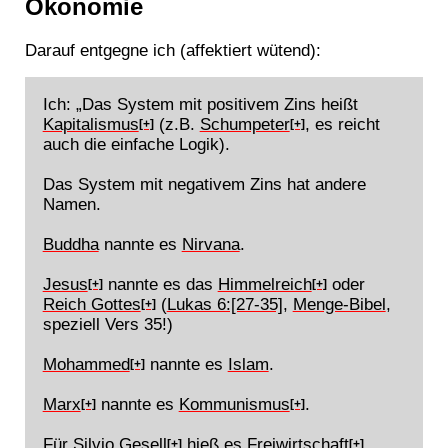
Ökonomie
Darauf entgegne ich (affektiert wütend):
Ich: „Das System mit positivem Zins heißt
Kapitalismus
(z.B.
Schumpeter
, es reicht
[+]
[+]
auch die einfache Logik).
Das System mit negativem Zins hat andere
Namen.
Buddha
nannte es
Nirvana
.
Jesus
nannte es das
Himmelreich
oder
[+]
[+]
Reich Gottes
(
Lukas 6:[27-35]
,
Menge-Bibel
,
[+]
speziell Vers 35!)
Mohammed
nannte es
Islam
.
[+]
Marx
nannte es
Kommunismus
.
[+]
[+]
Für
Silvio Gesell
hieß es
Freiwirtschaft
.
[+]
[+]