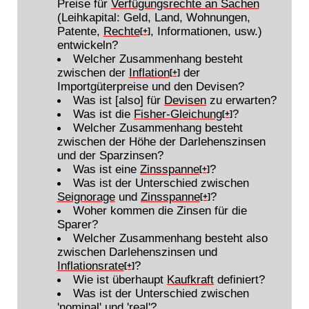
Preise für
Verfügungsrechte an Sachen
(Leihkapital: Geld, Land, Wohnungen,
Patente,
Rechte
, Informationen, usw.)
[+]
entwickeln?
Welcher Zusammenhang besteht
zwischen der
Inflation
der
[+]
Importgüterpreise und den Devisen?
Was ist [also] für
Devisen
zu erwarten?
Was ist die
Fisher-Gleichung
?
[+]
Welcher Zusammenhang besteht
zwischen der Höhe der Darlehenszinsen
und der Sparzinsen?
Was ist eine
Zinsspanne
?
[+]
Was ist der Unterschied zwischen
Seignorage
und
Zinsspanne
?
[+]
Woher kommen die Zinsen für die
Sparer?
Welcher Zusammenhang besteht also
zwischen Darlehenszinsen und
Inflationsrate
?
[+]
Wie ist überhaupt
Kaufkraft
definiert?
Was ist der Unterschied zwischen
'nominal' und 'real'?