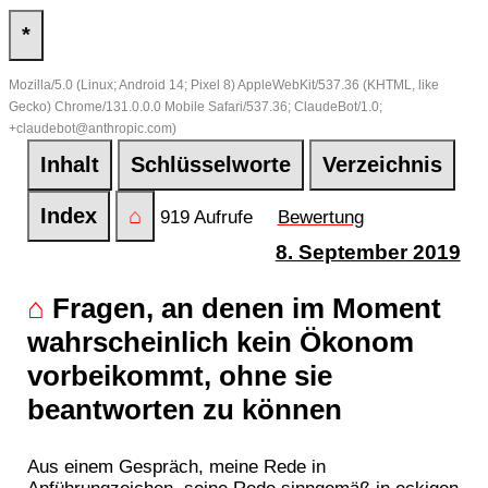
*
Mozilla/5.0 (Linux; Android 14; Pixel 8) AppleWebKit/537.36 (KHTML, like
Gecko) Chrome/131.0.0.0 Mobile Safari/537.36; ClaudeBot/1.0;
+claudebot@anthropic.com)
Inhalt
Schlüsselworte
Verzeichnis
Index
⌂
919 Aufrufe
Bewertung
8. September 2019
⌂
Fragen, an denen im Moment
wahrscheinlich kein Ökonom
vorbeikommt, ohne sie
beantworten zu können
Aus einem Gespräch, meine Rede in
Anführungzeichen, seine Rede sinngemäß in eckigen