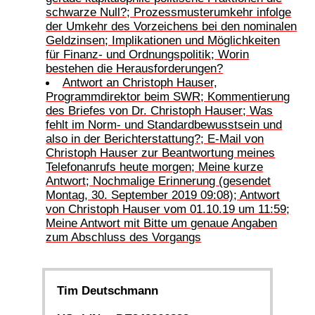
schwarze Null?; Prozessmusterumkehr infolge
der Umkehr des Vorzeichens bei den nominalen
Geldzinsen; Implikationen und Möglichkeiten
für Finanz- und Ordnungspolitik; Worin
bestehen die Herausforderungen?
Antwort an Christoph Hauser,
Programmdirektor beim SWR; Kommentierung
des Briefes von Dr. Christoph Hauser; Was
fehlt im Norm- und Standardbewusstsein und
also in der Berichterstattung?; E-Mail von
Christoph Hauser zur Beantwortung meines
Telefonanrufs heute morgen; Meine kurze
Antwort; Nochmalige Erinnerung (gesendet
Montag, 30. September 2019 09:08); Antwort
von Christoph Hauser vom 01.10.19 um 11:59;
Meine Antwort mit Bitte um genaue Angaben
zum Abschluss des Vorgangs
Tim Deutschmann