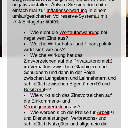
negativ ausfallen. Äußern Sie sich doch bitte
einfach mal zur
Inflationserwartung
in einem
umlaufgesicherten
Vollreserve-System
mit
[+]
-7%
Einlagefazilität
:
[+]
Wie sieht die
Wertaufbewahrung
bei
negativem Zins aus?
Welche
Wirtschafts-
und
Finanzpolitik
wirkt sich wie aus?
Welche Wirkung hat das
Zinsvorzeichen auf die
Privatautonomie
[+]
im Verhältnis zwischen Gläubigern und
Schuldnern und dann in der Folge
zwischen Leihgebern und Leihnehmern und
schließlich zwischen
Eigentümern
und
[+]
Besitzern
?
[+]
Wie wirkt sich das Zinsvorzeichen auf
die
Einkommens-
und
Vermögensverteilung
aus?
Wie werden sich die Preise für
Arbeit
[+]
und Dienstleistungen, Verbrauchs- und
schließlich Nutzgüter und allgemein die