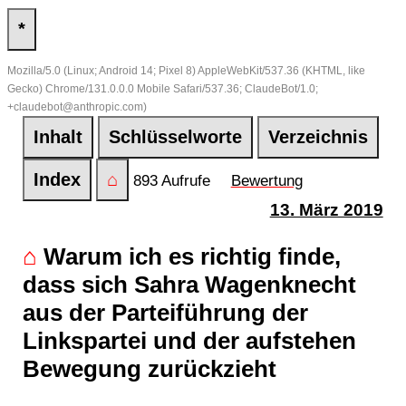
*
Mozilla/5.0 (Linux; Android 14; Pixel 8) AppleWebKit/537.36 (KHTML, like
Gecko) Chrome/131.0.0.0 Mobile Safari/537.36; ClaudeBot/1.0;
+claudebot@anthropic.com)
Inhalt
Schlüsselworte
Verzeichnis
Index
⌂
893 Aufrufe
Bewertung
13. März 2019
⌂
Warum ich es richtig finde,
dass sich Sahra Wagenknecht
aus der Parteiführung der
Linkspartei und der aufstehen
Bewegung zurückzieht