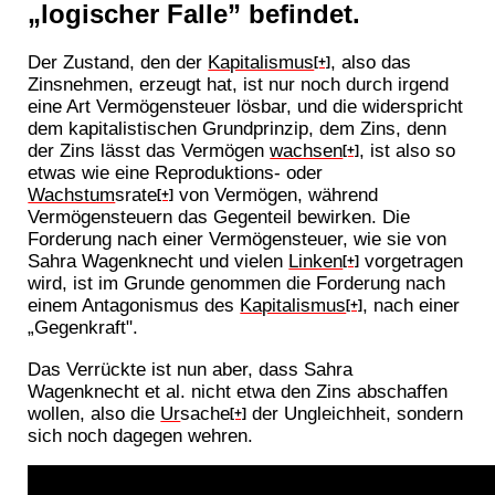
„logischer Falle” befindet.
Der Zustand, den der
Kapitalismus
, also das
[+]
Zinsnehmen, erzeugt hat, ist nur noch durch irgend
eine Art Vermögensteuer lösbar, und die widerspricht
dem kapitalistischen Grundprinzip, dem Zins, denn
der Zins lässt das Vermögen
wachsen
, ist also so
[+]
etwas wie eine Reproduktions- oder
Wachstum
srate
von Vermögen, während
[+]
Vermögensteuern das Gegenteil bewirken. Die
Forderung nach einer Vermögensteuer, wie sie von
Sahra Wagenknecht und vielen
Linken
vorgetragen
[+]
wird, ist im Grunde genommen die Forderung nach
einem Antagonismus des
Kapitalismus
, nach einer
[+]
„Gegenkraft".
Das Verrückte ist nun aber, dass Sahra
Wagenknecht et al. nicht etwa den Zins abschaffen
wollen, also die
Ur
sache
der Ungleichheit, sondern
[+]
sich noch dagegen wehren.