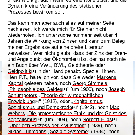
Dynamik eine Veränderung des statischen
Prozesses bewirken soll.
Das kann man aber auch alles auf meiner Seite
nachlesen. Ich werde mich für Sie hier nicht
wiederholen. Ich untersuche nunmehr seit über 4
Jahren die Wirkung von Zinsen und kann zum Beleg
meiner Ergebnisse auf eine breite Literatur
verweisen. Wer nicht glaubt, dass der Zins der Dreh-
und Angelpunkt der
Ökonomie
ist, der hat noch nie
[+]
ein Buch über VWL, BWL, Geldtheorie oder
Geldpolitik
in der Hand gehabt. Speziell Ihnen,
[+]
Herr P.T., halte ich vor, dass Sie weder
Marxens
Kapital
gelesen haben, noch
Georg Simmels
„
Philosophie des Geldes
” (um 1900), noch
Joseph
[+]
Schumpeters
„
Theorie der wirtschaftlichen
Entwicklung
“ (1912), oder „
Kapitalismus,
[+]
Sozialismus und Demokratie
“ (1942), noch
Max
[+]
Webers
„
Die protestantische Ethik und der Geist des
Kapitalismus
“ (um 1904), noch
Norbert Elias
[+]
[+]
„
Über den Prozess der Zivilisation
“ (1939), noch
Niklas Luhmanns
„
Soziale Systeme
“ (1984), noch