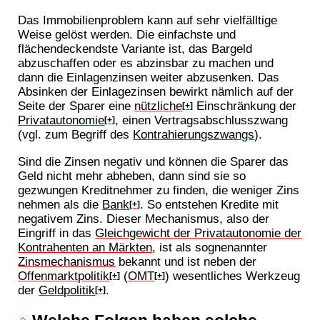
Das Immobilienproblem kann auf sehr vielfälltige
Weise gelöst werden. Die einfachste und
flächendeckendste Variante ist, das Bargeld
abzuschaffen oder es abzinsbar zu machen und
dann die Einlagenzinsen weiter abzusenken. Das
Absinken der Einlagezinsen bewirkt nämlich auf der
Seite der Sparer eine
nützliche
Einschränkung der
[+]
Privatautonomie
, einen Vertragsabschlusszwang
[+]
(vgl. zum Begriff des
Kontrahierungszwangs
).
Sind die Zinsen negativ und können die Sparer das
Geld nicht mehr abheben, dann sind sie so
gezwungen Kreditnehmer zu finden, die weniger Zins
nehmen als die
Bank
. So entstehen Kredite mit
[+]
negativem Zins. Dieser Mechanismus, also der
Eingriff in das
Gleichgewicht der Privatautonomie der
Kontrahenten an Märkten
, ist als sognenannter
Zinsmechanismus
bekannt und ist neben der
Offenmarktpolitik
(
OMT
) wesentliches Werkzeug
[+]
[+]
der
Geldpolitik
.
[+]