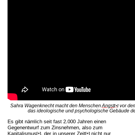
Sahra Wagenknecht macht den Menschen
Angst
vor dem
[+]
das ideologische und psychologische Gebäude d
Es gibt nämlich seit fast 2.000 Jahren einen
Gegenentwurf zum Zinsnehmen, also zum
Kapitalismus
, der in unserer
Zeit
nicht nur
[+]
[+]