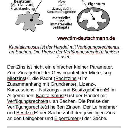
Kapitalismus
ist der Handel mit
Verfügungsrechten
[+]
[+]
an Sachen. Die Preise der
Verfügungsrechte
heißen
[+]
Zinsen.
Der Zins ist nicht ein einfacher kleiner Parameter.
Zum Zins gehört der Gewinnanteil der Miete, sog.
Mietzins
, die Pacht (
Pachtzins
im
[+]
[+]
Zusammenhang mit Grundrente), Lizenz-,
Konzessions-, Nutzungs- und
Besitz
gebühren
im
[+]
Allgemeinen.
Kapitalismus
ist der Handel mit
[+]
Verfügungsrechten
an Sachen. Die Preise der
[+]
Verfügungsrechte
heißen Zinsen. Der Leihnehmer
[+]
und
Besitzer
der Sache zahlt den jeweiligen Zins
[+]
an den Leihgeber und
Eigentümer
der Sache.
[+]