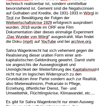
technisch realisierbar ist, sondern unmittelbar
bevorstehend ist. Gemeint sind die Negativzinsen
auf Guthaben und Kredite, die 1931-1933 in
Wörgl
in
Tirol
zur Bewältigung der Folgen der
Weltwirtschaftskrise 1929
erfolgreich ausprobiert
wurden. 2018 wurde im ORF eine Film
Dokumentation über dieses einmalige Experiment
„
Das Wunder von Wörgl
" ausgestrahlt. Man findet
die Doku (
mp4
) auf
YouTube
und bei
archive.org
.
Sahra Wagenknecht hat sich vehement gegen die
Realisierung dieser uralten Form einer anti-
kapitalistischen Geldordnung gewehrt. Damit steht
sie angesichts der Ausweglosigkeit und
Unmöglichkeit der Weiterführung des
Kapitalismus
[+]
nicht nur im logischen Widerspruch zu den
Grundsätzen ihrer Partei sondern auch zur Realität,
also Mietenwahnsinn, Prekariate in Pflege,
Erziehung, öffentlicher Dienst, Tier- und
Umweltethik, Flüchtlingskrise, Klimawandel, etc....
Es gibt für Sahra Wagenknecht nur einen Ausweg: