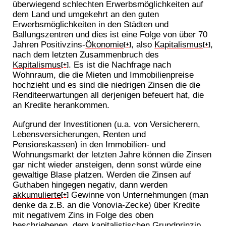
überwiegend schlechten Erwerbsmöglichkeiten auf
dem Land und umgekehrt an den guten
Erwerbsmöglichkeiten in den Städten und
Ballungszentren und dies ist eine Folge von über 70
Jahren Positivzins-
Ökonomie
, also
Kapitalismus
,
[+]
[+]
nach dem letzten Zusammenbruch des
Kapitalismus
. Es ist die Nachfrage nach
[+]
Wohnraum, die die Mieten und Immobilienpreise
hochzieht und es sind die niedrigen Zinsen die die
Renditeerwartungen all derjenigen befeuert hat, die
an Kredite herankommen.
Aufgrund der Investitionen (u.a. von Versicherern,
Lebensversicherungen, Renten und
Pensionskassen) in den Immobilien- und
Wohnungsmarkt der letzten Jahre können die Zinsen
gar nicht wieder ansteigen, denn sonst würde eine
gewaltige Blase platzen. Werden die Zinsen auf
Guthaben hingegen negativ, dann werden
akkumulierte
Gewinne von Unternehmungen (man
[+]
denke da z.B. an die Vonovia-Zecke) über Kredite
mit negativem Zins in Folge des oben
beschriebenen, dem kapitalistischen Grundprinzip