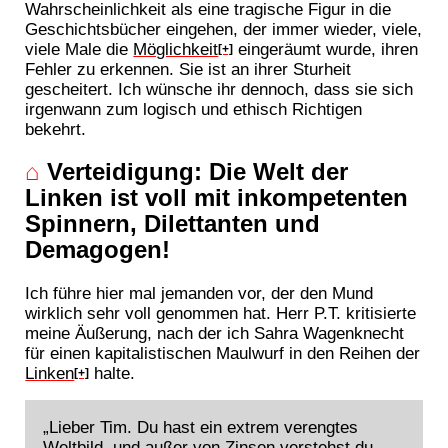
Wahrscheinlichkeit als eine tragische Figur in die
Geschichtsbücher eingehen, der immer wieder, viele,
viele Male die
Möglichkeit
eingeräumt wurde, ihren
[+]
Fehler zu erkennen. Sie ist an ihrer Sturheit
gescheitert. Ich wünsche ihr dennoch, dass sie sich
irgenwann zum logisch und ethisch Richtigen
bekehrt.
⌂
Verteidigung: Die Welt der
Linken ist voll mit inkompetenten
Spinnern, Dilettanten und
Demagogen!
Ich führe hier mal jemanden vor, der den Mund
wirklich sehr voll genommen hat. Herr P.T. kritisierte
meine Äußerung, nach der ich Sahra Wagenknecht
für einen kapitalistischen Maulwurf in den Reihen der
Linken
halte.
[+]
„Lieber Tim. Du hast ein extrem verengtes
Weltbild, und außer von Zinsen verstehst du