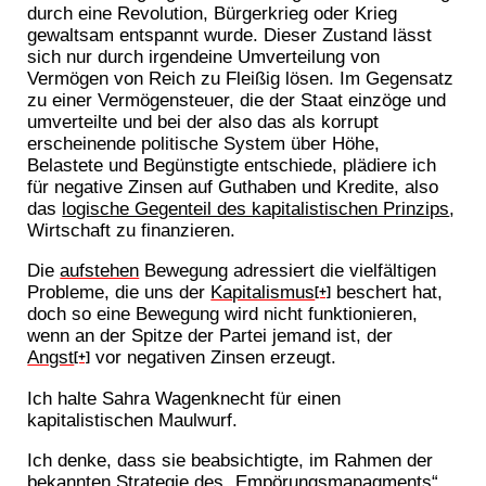
durch eine Revolution, Bürgerkrieg oder Krieg
gewaltsam entspannt wurde. Dieser Zustand lässt
sich nur durch irgendeine Umverteilung von
Vermögen von Reich zu Fleißig lösen. Im Gegensatz
zu einer Vermögensteuer, die der Staat einzöge und
umverteilte und bei der also das als korrupt
erscheinende politische System über Höhe,
Belastete und Begünstigte entschiede, plädiere ich
für negative Zinsen auf Guthaben und Kredite, also
das
logische Gegenteil des kapitalistischen Prinzips
,
Wirtschaft zu finanzieren.
Die
aufstehen
Bewegung adressiert die vielfältigen
Probleme, die uns der
Kapitalismus
beschert hat,
[+]
doch so eine Bewegung wird nicht funktionieren,
wenn an der Spitze der Partei jemand ist, der
Angst
vor negativen Zinsen erzeugt.
[+]
Ich halte Sahra Wagenknecht für einen
kapitalistischen Maulwurf.
Ich denke, dass sie beabsichtigte, im Rahmen der
bekannten Strategie des „Empörungsmanagments“,