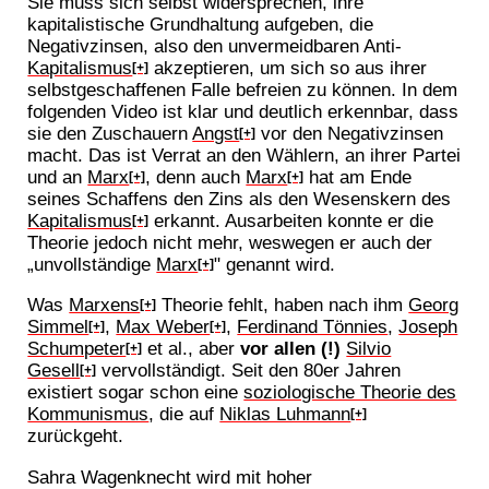
Sie muss sich selbst widersprechen, ihre
kapitalistische Grundhaltung aufgeben, die
Negativzinsen, also den unvermeidbaren Anti-
Kapitalismus
akzeptieren, um sich so aus ihrer
[+]
selbstgeschaffenen Falle befreien zu können. In dem
folgenden Video ist klar und deutlich erkennbar, dass
sie den Zuschauern
Angst
vor den Negativzinsen
[+]
macht. Das ist Verrat an den Wählern, an ihrer Partei
und an
Marx
, denn auch
Marx
hat am Ende
[+]
[+]
seines Schaffens den Zins als den Wesenskern des
Kapitalismus
erkannt. Ausarbeiten konnte er die
[+]
Theorie jedoch nicht mehr, weswegen er auch der
„unvollständige
Marx
" genannt wird.
[+]
Was
Marxens
Theorie fehlt, haben nach ihm
Georg
[+]
Simmel
,
Max Weber
,
Ferdinand Tönnies
,
Joseph
[+]
[+]
Schumpeter
et al., aber
vor allen (!)
Silvio
[+]
Gesell
vervollständigt. Seit den 80er Jahren
[+]
existiert sogar schon eine
soziologische Theorie des
Kommunismus
, die auf
Niklas Luhmann
[+]
zurückgeht.
Sahra Wagenknecht wird mit hoher