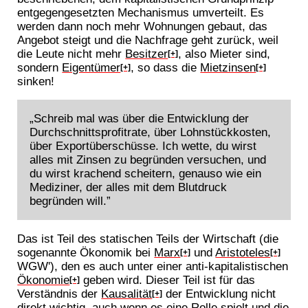
entgegengesetzten Mechanismus umverteilt. Es
werden dann noch mehr Wohnungen gebaut, das
Angebot steigt und die Nachfrage geht zurück, weil
die Leute nicht mehr
Besitzer
, also Mieter sind,
[+]
sondern
Eigentümer
, so dass die
Mietzinsen
[+]
[+]
sinken!
„Schreib mal was über die Entwicklung der
Durchschnittsprofitrate, über Lohnstückkosten,
über Exportüberschüsse. Ich wette, du wirst
alles mit Zinsen zu begründen versuchen, und
du wirst krachend scheitern, genauso wie ein
Mediziner, der alles mit dem Blutdruck
begründen will.”
Das ist Teil des statischen Teils der Wirtschaft (die
sogenannte Ökonomik bei
Marx
und
Aristoteles
[+]
[+]
WGW'), den es auch unter einer anti-kapitalistischen
Ökonomie
geben wird. Dieser Teil ist für das
[+]
Verständnis der
Kausalität
der Entwicklung nicht
[+]
direkt wichtig, auch wenn es eine Rolle spielt und die