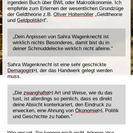
irgendein Buch über BWL oder Makroökonomie. Ich
empfehle zum Erlernen der wesentlichen Grundzüge
der Geldtheorie z.B.
Oliver Holtemöller
„Geldtheorie
und
Geldpolitik
”.
[+]
„Dein Anpissen von Sahra Wagenknecht ist
wirklich nichts Besonderes, damit bist du in
deiner Schmuddelecke wirklich nicht alleine.”
Sahra Wagenknecht ist eine sehr geschickte
Demagogin
, der das Handwerk gelegt werden
[+]
muss.
„Die
zwanghafte
Art und Weise, wie du das
[+]
tust, ist allerdings so peinlich, dass es direkt
deine Absicht konterkariert, den Eindruck zu
erwecken, eine Ahnung von
Ökonomie
, Politik
[+]
und Geschichte zu haben.”
Wie gesagt, Sie kennen mich nicht, können also