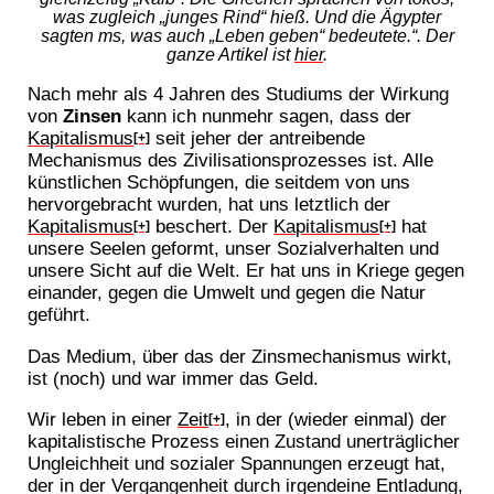
was zugleich „junges Rind“ hieß. Und die Ägypter
sagten ms, was auch „Leben geben“ bedeutete.“. Der
ganze Artikel ist
hier
.
Nach mehr als 4 Jahren des Studiums der Wirkung
von
Zinsen
kann ich nunmehr sagen, dass der
Kapitalismus
seit jeher der antreibende
[+]
Mechanismus des Zivilisationsprozesses ist. Alle
künstlichen Schöpfungen, die seitdem von uns
hervorgebracht wurden, hat uns letztlich der
Kapitalismus
beschert. Der
Kapitalismus
hat
[+]
[+]
unsere Seelen geformt, unser Sozialverhalten und
unsere Sicht auf die Welt. Er hat uns in Kriege gegen
einander, gegen die Umwelt und gegen die Natur
geführt.
Das Medium, über das der Zinsmechanismus wirkt,
ist (noch) und war immer das Geld.
Wir leben in einer
Zeit
, in der (wieder einmal) der
[+]
kapitalistische Prozess einen Zustand unerträglicher
Ungleichheit und sozialer Spannungen erzeugt hat,
der in der Vergangenheit durch irgendeine Entladung,