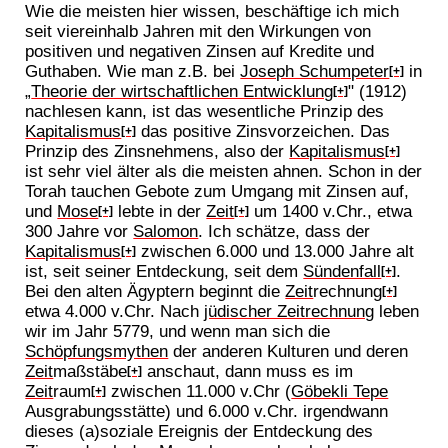
Wie die meisten hier wissen, beschäftige ich mich
seit viereinhalb Jahren mit den Wirkungen von
positiven und negativen Zinsen auf Kredite und
Guthaben. Wie man z.B. bei
Joseph Schumpeter
in
[+]
„
Theorie der wirtschaftlichen Entwicklung
" (1912)
[+]
nachlesen kann, ist das wesentliche Prinzip des
Kapitalismus
das positive Zinsvorzeichen. Das
[+]
Prinzip des Zinsnehmens, also der
Kapitalismus
[+]
ist sehr viel älter als die meisten ahnen. Schon in der
Torah tauchen Gebote zum Umgang mit Zinsen auf,
und
Mose
lebte in der
Zeit
um 1400 v.Chr., etwa
[+]
[+]
300 Jahre vor
Salomon
. Ich schätze, dass der
Kapitalismus
zwischen 6.000 und 13.000 Jahre alt
[+]
ist, seit seiner Entdeckung, seit dem
Sündenfall
.
[+]
Bei den alten Ägyptern beginnt die
Zeit
rechnung
[+]
etwa 4.000 v.Chr. Nach
jüdischer Zeitrechnung
leben
wir im Jahr 5779, und wenn man sich die
Schöpfungsmythen
der anderen Kulturen und deren
Zeit
maßstäbe
anschaut, dann muss es im
[+]
Zeit
raum
zwischen 11.000 v.Chr (
Göbekli Tepe
[+]
Ausgrabungsstätte) und 6.000 v.Chr. irgendwann
dieses (a)soziale Ereignis der Entdeckung des