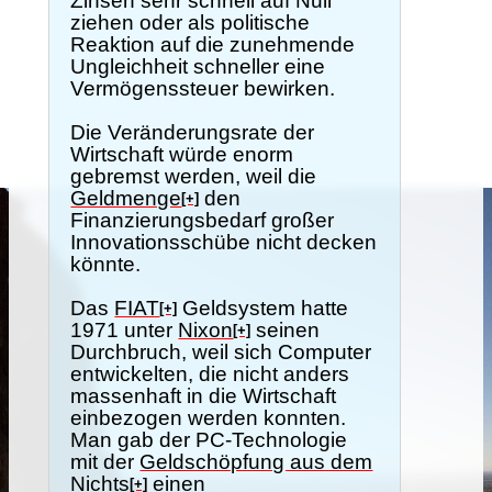
Zinsen sehr schnell auf Null
ziehen oder als politische
Reaktion auf die zunehmende
Ungleichheit schneller eine
Vermögenssteuer bewirken.
Die Veränderungsrate der
Wirtschaft würde enorm
gebremst werden, weil die
Geldmenge
den
[+]
Finanzierungsbedarf großer
Innovationsschübe nicht decken
könnte.
Das
FIAT
Geldsystem hatte
[+]
1971 unter
Nixon
seinen
[+]
Durchbruch, weil sich Computer
entwickelten, die nicht anders
massenhaft in die Wirtschaft
einbezogen werden konnten.
Man gab der PC-Technologie
mit der
Geldschöpfung aus dem
Nichts
einen
[+]