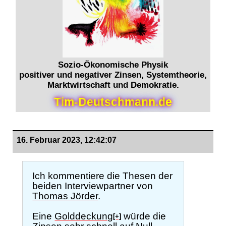
Sozio-Ökonomische Physik
positiver und negativer Zinsen, Systemtheorie,
Marktwirtschaft und Demokratie.
T
i
m
-
D
e
u
t
s
c
h
m
a
n
n
.
d
e
16. Februar 2023, 12:42:07
Ich kommentiere die Thesen der
beiden Interviewpartner von
Thomas Jörder
.
Eine
Golddeckung
würde die
[+]