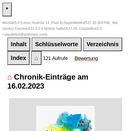
*
Mozilla/5.0 (Linux; Android 14; Pixel 8) AppleWebKit/537.36 (KHTML, like
Gecko) Chrome/131.0.0.0 Mobile Safari/537.36; ClaudeBot/1.0;
+claudebot@anthropic.com)
Inhalt
Schlüsselworte
Verzeichnis
Index
⌂
121 Aufrufe
Bewertung
⌂
Chronik-Einträge am
16.02.2023