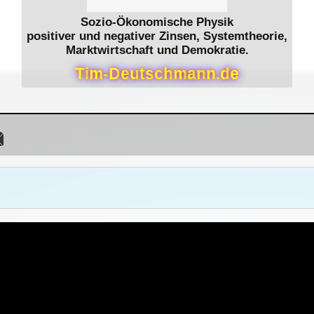
Sozio-Ökonomische Physik
positiver und negativer Zinsen, Systemtheorie,
Marktwirtschaft und Demokratie.
T
i
m
-
D
e
u
t
s
c
h
m
a
n
n
.
d
e