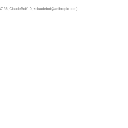
537.36; ClaudeBot/1.0; +claudebot@anthropic.com)