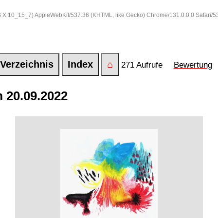
 OS X 10_15_7) AppleWebKit/537.36 (KHTML, like Gecko) Chrome/131.0.0.0 Safari/
Verzeichnis
Index
⌂
271 Aufrufe
Bewertung
 20.09.2022