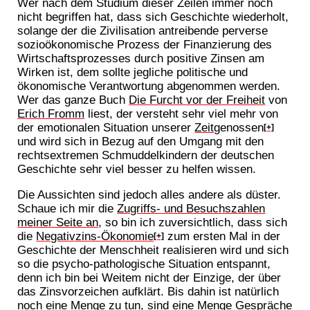
Wer nach dem Studium dieser Zeilen immer noch
nicht begriffen hat, dass sich Geschichte wiederholt,
solange der die Zivilisation antreibende perverse
sozioökonomische Prozess der Finanzierung des
Wirtschaftsprozesses durch positive Zinsen am
Wirken ist, dem sollte jegliche politische und
ökonomische Verantwortung abgenommen werden.
Wer das ganze Buch
Die Furcht vor der Freiheit
von
Erich Fromm
liest, der versteht sehr viel mehr von
der emotionalen Situation unserer
Zeit
genossen
[+]
und wird sich in Bezug auf den Umgang mit den
rechtsextremen Schmuddelkindern der deutschen
Geschichte sehr viel besser zu helfen wissen.
Die Aussichten sind jedoch alles andere als düster.
Schaue ich mir die
Zugriffs- und Besuchszahlen
meiner Seite an
, so bin ich zuversichtlich, dass sich
die
Negativzins-Ökonomie
zum ersten Mal in der
[+]
Geschichte der Menschheit realisieren wird und sich
so die psycho-pathologische Situation entspannt,
denn ich bin bei Weitem nicht der Einzige, der über
das Zinsvorzeichen aufklärt. Bis dahin ist natürlich
noch eine Menge zu tun, sind eine Menge Gespräche