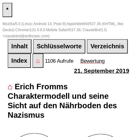
*
Mozilla/5.0 (Linux; Android 14; Pixel 8) AppleWebKit/537.36 (KHTML, like
Gecko) Chrome/131.0.0.0 Mobile Safari/537.36; ClaudeBot/1.0;
+claudebot@anthropic.com)
Inhalt
Schlüsselworte
Verzeichnis
Index
⌂
1106 Aufrufe
Bewertung
21. September 2019
⌂
Erich Fromms
Charaktermodell und seine
Sicht auf den Nährboden des
Nazismus