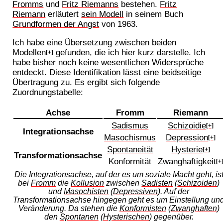
Fromms
und
Fritz Riemanns
bestehen.
Fritz
Riemann
erläutert
sein Modell
in seinem Buch
Grundformen der Angst
von 1963.
Ich habe eine Übersetzung zwischen beiden
Modelle
n
gefunden, die ich hier kurz darstelle. Ich
[+]
habe bisher noch keine wesentlichen Widersprüche
entdeckt. Diese Identifikation lässt eine beidseitige
Übertragung zu. Es ergibt sich folgende
Zuordnungstabelle:
Achse
Fromm
Riemann
Sadismus
Schizoidie
[+]
Integrationsachse
Masochismus
Depression
[+]
Spontaneität
Hysterie
[+]
Transformationsachse
Konformität
Zwanghaftigkeit
[+
Die Integrationsachse, auf der es um soziale Macht geht, is
bei
Fromm
die
Kollusion
zwischen
Sadisten
(
Schizoiden
)
und
Masochisten
(
Depressiven
). Auf der
Transformationsachse hingegen geht es um Einstellung un
Veränderung. Da stehen die
Konformisten
(
Zwanghaften
)
den
Spontanen
(
Hysterischen
) gegenüber.