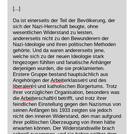
[...]
Da ist einerseits der Teil der Bevölkerung, der
sich der Nazi-Herrschaft beugte, ohne
wesentlichen Widerstand zu leisten,
andererseits nicht zu den Bewunderern der
Nazi-Ideologie und ihren politischen Methoden
gehörte. Und da waren andererseits jene,
welche sich zu der neuen Ideologie stark
hingezogen fühlten und fanatische Anhänger
derjenigen wurden, die sie proklamierten.
Erstere Gruppe bestand hauptsächlich aus
Angehörigen der
Arbeit
erklasse
und des
[+]
liberalen
und katholischen Bürgertums. Trotz
[+]
ihrer vorzüglichen Organisation, besonders was
die
Arbeit
erschaft
betrifft, und trotz ihrer
[+]
feindlichen Einstellung gegen den Nazismus von
seinen Anfängen bis 1933 zeigten sie jedoch
nicht den inneren Widerstand, den man aufgrund
ihrer politischen Überzeugung von ihnen hätte
erwarten können. Der Widerstandswille brach
schnell zusammen, und sie haben seither dem