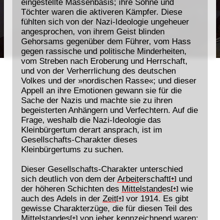
eingestellte Massenbasis; ihre Söhne und
Töchter waren die aktiveren Kämpfer. Diese
fühlten sich von der Nazi-Ideologie ungeheuer
angesprochen, von ihrem Geist blinden
Gehorsams gegenüber dem Führer, vom Hass
gegen rassische und politische Minderheiten,
vom Streben nach Eroberung und Herrschaft,
und von der Verherrlichung des deutschen
Volkes und der »nordischen Rasse«; und dieser
Appell an ihre Emotionen gewann sie für die
Sache der Nazis und machte sie zu ihren
begeisterten Anhängern und Verfechtern. Auf die
Frage, weshalb die Nazi-Ideologie das
Kleinbürgertum derart ansprach, ist im
Gesellschafts-Charakter dieses
Kleinbürgertums zu suchen.
Dieser Gesellschafts-Charakter unterschied
sich deutlich von dem der
Arbeit
erschaft
und
[+]
der höheren Schichten des
Mittelstand
es
wie
[+]
auch des Adels in der
Zeit
vor 1914. Es gibt
[+]
gewisse Charakterzüge, die für diesen Teil des
Mittelstand
es
von jeher kennzeichnend waren:
[+]