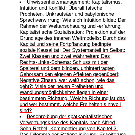
Unwissenheitsmanagement: Kapitalismus,
Intuition und Konflikt; Überall falsche
Propheten, Unkrautsäer und babylonische
Sprachverwirrung; Wie sich Intuition bildet; Der
Rahmen der Weltanschauung und -erfahrung;
Kapitalistische Sozialisation; Projektion auf der
Grundlage des inneren Weltmodells; Durch das
Kapital und seine Fortpflanzung bedingte
soziale Kausalität; Der Systemanteil im Selbst;
Zwei Klassen und zwei Wahrheiten; Das
Rechts-Links-Schema; Schluss mit der
Spalterei und dem blinden, unhinterfragten
Gehorsam den eigenen Affekten gegenüber!;
Negative Zinsen, wer weiß schon, wie das
geht?; Viele der neuen Freiheiten und
Wandlungsmöglichkeiten liegen in einer
bestimmten Richtung. Welche Richtung ist das
und wer bestimmt, welche Freiheiten sinnvoll
sind?
Beschreibung der spätkapitalistischen
Verwertungskrise des Kapitals nach Alfred
Sohn-Rethel; Kommentierung von Kapitel 3:
Das Dilemma der Rationalisierung; Erweiterung