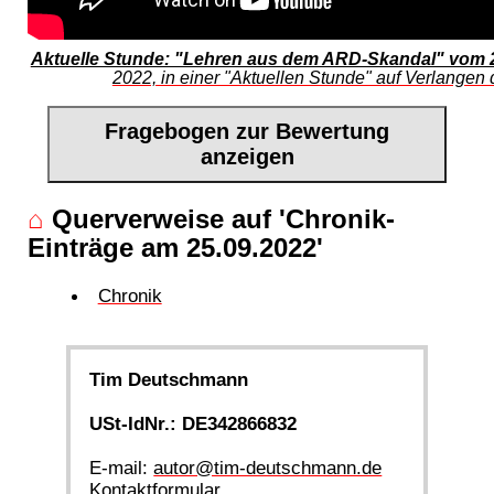
Aktuelle Stunde: "Lehren aus dem ARD-Skandal" vom 
2022, in einer "Aktuellen Stunde" auf Verlangen d
Fragebogen zur Bewertung
anzeigen
⌂
Querverweise auf 'Chronik-
Einträge am 25.09.2022'
Chronik
Tim Deutschmann
USt-IdNr.: DE342866832
E-mail:
autor@tim-deutschmann.de
Kontaktformular