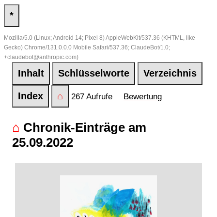
*
Mozilla/5.0 (Linux; Android 14; Pixel 8) AppleWebKit/537.36 (KHTML, like
Gecko) Chrome/131.0.0.0 Mobile Safari/537.36; ClaudeBot/1.0;
+claudebot@anthropic.com)
Inhalt
Schlüsselworte
Verzeichnis
Index
⌂
267 Aufrufe
Bewertung
⌂
Chronik-Einträge am
25.09.2022