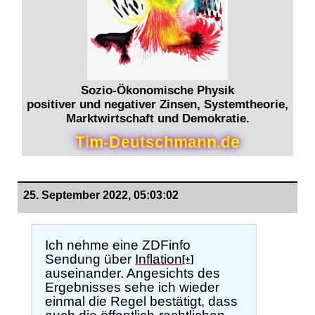
Sozio-Ökonomische Physik
positiver und negativer Zinsen, Systemtheorie,
Marktwirtschaft und Demokratie.
T
i
m
-
D
e
u
t
s
c
h
m
a
n
n
.
d
e
25. September 2022, 05:03:02
Ich nehme eine ZDFinfo
Sendung über
Inflation
[+]
auseinander. Angesichts des
Ergebnisses sehe ich wieder
einmal die Regel bestätigt, dass