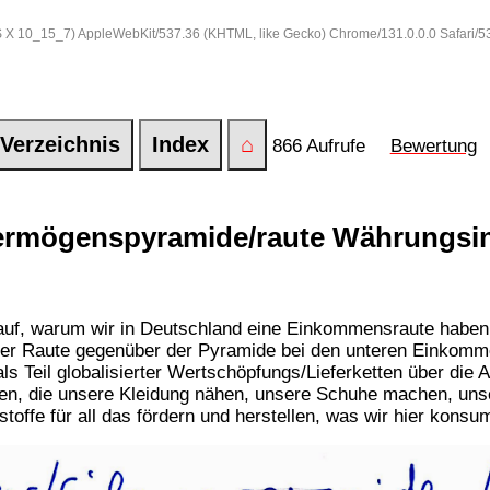
 OS X 10_15_7) AppleWebKit/537.36 (KHTML, like Gecko) Chrome/131.0.0.0 Safari/
Verzeichnis
Index
⌂
866 Aufrufe
Bewertung
rmögenspyramide/raute Währungsin
rauf, warum wir in Deutschland eine Einkommensraute habe
e der Raute gegenüber der Pyramide bei den unteren Einkom
ls Teil globalisierter Wertschöpfungs/Lieferketten über di
en, die unsere Kleidung nähen, unsere Schuhe machen, un
toffe für all das fördern und herstellen, was wir hier konsu