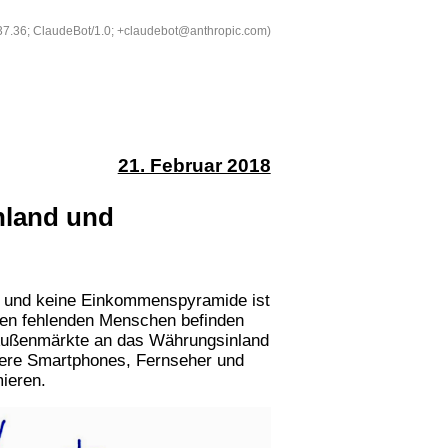
537.36; ClaudeBot/1.0; +claudebot@anthropic.com)
21. Februar 2018
land und
n und keine Einkommenspyramide ist
men fehlenden Menschen befinden
e Außenmärkte an das Währungsinland
sere Smartphones, Fernseher und
mieren.