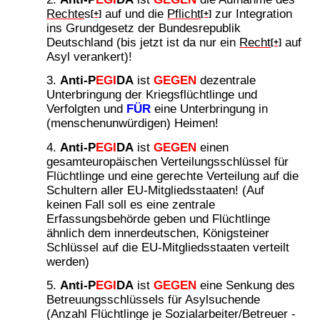
Rechte
s
auf und die
Pflicht
zur Integration
[+]
[+]
ins Grundgesetz der Bundesrepublik
Deutschland (bis jetzt ist da nur ein
Recht
auf
[+]
Asyl verankert)!
Anti-P
EGI
DA
ist
GEGEN
dezentrale
Unterbringung der Kriegsflüchtlinge und
Verfolgten und
FÜR
eine Unterbringung in
(menschenunwürdigen) Heimen!
Anti-P
EGI
DA
ist
GEGEN
einen
gesamteuropäischen Verteilungsschlüssel für
Flüchtlinge und eine gerechte Verteilung auf die
Schultern aller EU-Mitgliedsstaaten! (Auf
keinen Fall soll es eine zentrale
Erfassungsbehörde geben und Flüchtlinge
ähnlich dem innerdeutschen, Königsteiner
Schlüssel auf die EU-Mitgliedsstaaten verteilt
werden)
Anti-P
EGI
DA
ist
GEGEN
eine Senkung des
Betreuungsschlüssels für Asylsuchende
(Anzahl Flüchtlinge je Sozialarbeiter/Betreuer -