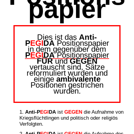
papier
Dies ist das
Anti-
P
EGI
DA
Positionspapier
in dem gegenüber dem
P
EGI
DA
Positionspapier
FÜR
und
GEGEN
vertauscht sind, Sätze
reformuliert wurden und
einige
ambivalente
Positionen gestrichen
wurden.
Anti-P
EGI
DA
ist
GEGEN
die Aufnahme von
Kriegsflüchtlingen und politisch oder religiös
Verfolgten.
Anti-P
EGI
DA
ist
GEGEN
die Aufnahme des