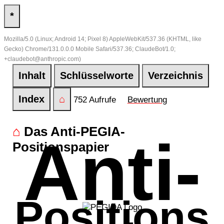
*
Mozilla/5.0 (Linux; Android 14; Pixel 8) AppleWebKit/537.36 (KHTML, like
Gecko) Chrome/131.0.0.0 Mobile Safari/537.36; ClaudeBot/1.0;
+claudebot@anthropic.com)
Inhalt
Schlüsselworte
Verzeichnis
Index
⌂
752 Aufrufe
Bewertung
⌂
Das Anti-PEGIA-
Anti-
Positionspapier
Positions