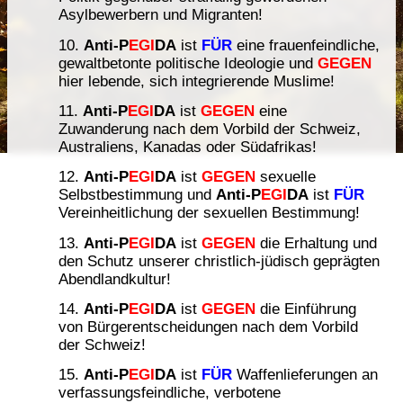
Asylbewerbern und Migranten!
Anti-P
EGI
DA
ist
FÜR
eine frauenfeindliche,
gewaltbetonte politische Ideologie und
GEGEN
hier lebende, sich integrierende Muslime!
Anti-P
EGI
DA
ist
GEGEN
eine
Zuwanderung nach dem Vorbild der Schweiz,
Australiens, Kanadas oder Südafrikas!
Anti-P
EGI
DA
ist
GEGEN
sexuelle
Selbstbestimmung und
Anti-P
EGI
DA
ist
FÜR
Vereinheitlichung der sexuellen Bestimmung!
Anti-P
EGI
DA
ist
GEGEN
die Erhaltung und
den Schutz unserer christlich-jüdisch geprägten
Abendlandkultur!
Anti-P
EGI
DA
ist
GEGEN
die Einführung
von Bürgerentscheidungen nach dem Vorbild
der Schweiz!
Anti-P
EGI
DA
ist
FÜR
Waffenlieferungen an
verfassungsfeindliche, verbotene