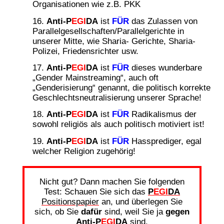
Organisationen wie z.B. PKK
Anti-P
EGI
DA
ist
FÜR
das Zulassen von
Parallelgesellschaften/Parallelgerichte in
unserer Mitte, wie Sharia- Gerichte, Sharia-
Polizei, Friedensrichter usw.
Anti-P
EGI
DA
ist
FÜR
dieses wunderbare
„Gender Mainstreaming“, auch oft
„Genderisierung“ genannt, die politisch korrekte
Geschlechtsneutralisierung unserer Sprache!
Anti-P
EGI
DA
ist
FÜR
Radikalismus der
sowohl religiös als auch politisch motiviert ist!
Anti-P
EGI
DA
ist
FÜR
Hassprediger, egal
welcher Religion zugehörig!
Nicht gut? Dann machen Sie folgenden
Test: Schauen Sie sich das
P
EGI
DA
Positionspapier
an, und überlegen Sie
sich, ob Sie
dafür
sind, weil Sie ja
gegen
Anti-P
EGI
DA
sind.