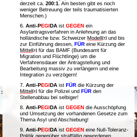
derzeit ca.
200:1
. Am besten gibt es noch
weniger Betreuung der teils traumatisierten
Menschen.)
Anti-P
EGI
DA
ist
GEGEN
ein
Asylantragsverfahren in Anlehnung an das
holländische bzw. Schweizer
Modell
und bis
[+]
zur Einführung dessen,
FÜR
eine Kürzung der
Mittel
für das BAMF (Bundesamt für
[+]
Migration und Flüchtlinge) um die
Verfahrensdauer der Antragstellung und
Bearbeitung massiv zu verlängern und eine
Integration zu verzögern!
Anti-P
EGI
DA
ist
FÜR
die Kürzung der
Mittel
für die Polizei und
FÜR
den
[+]
Stellenabbau bei selbiger!
Anti-P
EGI
DA
ist
GEGEN
die Ausschöpfung
und Umsetzung der vorhandenen Gesetze zum
Thema Asyl und Abschiebung!
Anti-P
EGI
DA
ist
GEGEN
eine Null-Toleranz-
Politik gegenüber straffällig gewordenen