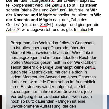
Damen
das
Naturgesetz
, der zweite Hauptsatz
[+]
teilkompensiert wird, die
Zeit
also still zu stehen
[+]
scheint (siehe
Zins und Zeitfluss
), läuft sie im
Wir
der Knechte und Mägde
schneller. An allem im
Wir
der Knechte und Mägde
nagt der „Zahn des
Geldes“ (nicht der
Zeit
!) bissiger und gieriger: die
[+]
Arbeit
wird abgewertet, und es gibt
Inflation
!
[+]
[+]
Bringt man das Weltbild auf diesen Gegensatz,
so ist alles überhaupt Dauernde, über den
Moment Hinausweisende aus der Wirklichkeit
herausgezogen und in jenem ideellen Reich der
bloßen Gesetze gesammelt; in der Wirklichkeit
selbst dauern die Dinge überhaupt keine
Zeit
,
[+]
durch die Rastlosigkeit, mit der sie sich in
jedem Moment der Anwendung eines Gesetzes
darbieten, wird jede Form schon im Augenblick
ihres Entstehens wieder aufgelöst, sie lebt
sozusagen nur in ihrem Zerstörtwerden, jede
Verfestigung ihrer zu dauernden - wenn auch
noch so kurz dauernden - Dingen ist eine
unvollkommene Auffassung, die den