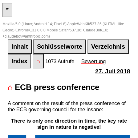
*
Mozilla/5.0 (Linux; Android 14; Pixel 8) AppleWebKit/537.36 (KHTML, like
Gecko) Chrome/131.0.0.0 Mobile Safari/537.36; ClaudeBot/1.0;
+claudebot@anthropic.com)
Inhalt
Schlüsselworte
Verzeichnis
Index
⌂
1073 Aufrufe
Bewertung
27. Juli 2018
⌂
ECB press conference
A comment on the result of the press conference of
the ECB governing council for the insane:
There is only one direction in time, the key rate
sign in nature is negative!