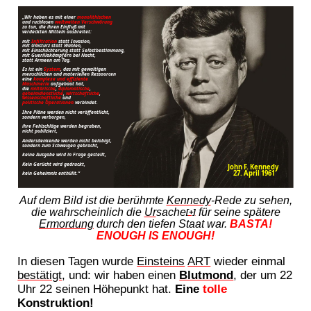
Auf dem Bild ist die berühmte
Kennedy
-Rede zu sehen,
die wahrscheinlich die
Ur
sache
für seine spätere
[+]
Ermordung
durch den tiefen Staat war.
BASTA!
ENOUGH IS ENOUGH!
In diesen Tagen wurde
Einsteins
ART
wieder einmal
bestätigt
, und: wir haben einen
Blutmond
, der um 22
Uhr 22 seinen Höhepunkt hat.
Eine
tolle
Konstruktion!