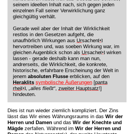
seinem ideellen Inhalt nach, sich gegen jeden
einzelnen Fall seiner Verwirklichung ganz
gleichgültig verhält.
Gerade weil aber der Inhalt der Wirklichkeit
restlos in den Gesetzen aufgeht, die
unaufhörlich Wirkungen aus
Ur
sachen
[+]
hervortreiben und, was soeben Wirkung war, im
gleichen Augenblick schon als
Ur
sache
wirken
[+]
lassen - gerade deshalb kann man nun,
andrerseits, die Wirklichkeit, die konkrete,
historische, erfahrbare Erscheinung der Welt in
jenem
absoluten Flusse
erblicken, auf den
Heraklits
symbolische Äußerungen
[
panta
rhei
,
„alles fließt“
,
zweiter Hauptsatz
!]
[+]
hindeuten.
Dies ist nun wieder ziemlich kompliziert. Der Zins
lässt das Wir eines Währungsraums in das
Wir der
Herren und Damen
und das
Wir der Knechte und
Mägde
zerfallen. Während im
Wir der Herren und