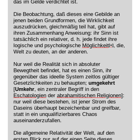
das im Gelde verdichtet ist.
Die Beobachtung, daß dieses eine Gebilde an
jenen beiden Grundformen, die Wirklichkeit
auszudrücken, gleichmäßig teil hat, gibt auf
ihren Zusammenhang Anweisung: ihr Sinn ist
tatsächlich ein relativer, d. h. jede findet ihre
logische und psychologische
Möglichkeit
, die,
[+]
Welt zu deuten, an der anderen.
Nur weil die Realität sich in absoluter
Bewegtheit befindet, hat es einen Sinn, ihr
gegenüber das ideelle System zeitlos gültiger
Gesetzlichkeiten zu behaupten;
umgekehrt
[
Umkehr
, ein zentraler Begriff in den
Eschatologien
der
abrahamitischen Religionen
]:
nur weil diese bestehen, ist jener Strom des
Daseins überhaupt bezeichenbar und greifbar,
statt in ein unqualifizierbares Chaos
auseinanderzufallen.
Die allgemeine Relativität der Welt, auf den
ersten Blick nur auf der einen Seite dieses