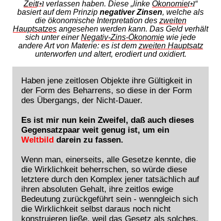
Zeit
verlassen haben. Diese „linke
Ökonomie
“
[+]
[+]
basiert auf dem Prinzip
negativer Zinsen
, welche als
die ökonomische Interpretation des
zweiten
Hauptsatzes
angesehen werden kann. Das Geld verhält
sich unter einer
Negativ-Zins-Ökonomie
wie jede
andere Art von Materie: es ist dem
zweiten Hauptsatz
unterworfen und altert, erodiert und oxidiert.
Haben jene zeitlosen Objekte ihre Gültigkeit in
der Form des Beharrens, so diese in der Form
des Übergangs, der Nicht-Dauer.
Es ist mir nun kein Zweifel, daß auch dieses
Gegensatzpaar weit genug ist, um ein
Weltbild
darein zu fassen.
Wenn man, einerseits, alle Gesetze kennte, die
die Wirklichkeit beherrschen, so würde diese
letztere durch den Komplex jener tatsächlich auf
ihren absoluten Gehalt, ihre zeitlos ewige
Bedeutung zurückgeführt sein - wenngleich sich
die Wirklichkeit selbst daraus noch nicht
konstruieren ließe, weil das Gesetz als solches,