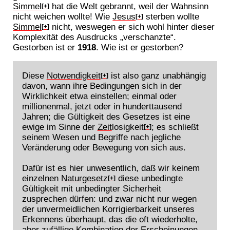
Simmel
hat die Welt gebrannt, weil der Wahnsinn
[+]
nicht weichen wollte! Wie
Jesus
sterben wollte
[+]
Simmel
nicht, weswegen er sich wohl hinter dieser
[+]
Komplexität des Ausdrucks „verschanzte“.
Gestorben ist er
1918
. Wie ist er gestorben?
Diese
Notwendigkeit
ist also ganz unabhängig
[+]
davon, wann ihre Bedingungen sich in der
Wirklichkeit etwa einstellen; einmal oder
millionenmal, jetzt oder in hunderttausend
Jahren; die Gültigkeit des Gesetzes ist eine
ewige im Sinne der
Zeit
losigkeit
; es schließt
[+]
seinem Wesen und Begriffe nach jegliche
Veränderung oder Bewegung von sich aus.
Dafür ist es hier unwesentlich, daß wir keinem
einzelnen
Naturgesetz
diese unbedingte
[+]
Gültigkeit mit unbedingter Sicherheit
zusprechen dürfen: und zwar nicht nur wegen
der unvermeidlichen Korrigierbarkeit unseres
Erkennens überhaupt, das die oft wiederholte,
aber zufällige Kombination der Erscheinungen