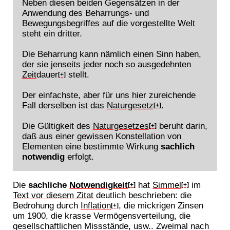
Neben diesen beiden Gegensätzen in der
Anwendung des Beharrungs- und
Bewegungsbegriffes auf die vorgestellte Welt
steht ein dritter.
Die Beharrung kann nämlich einen Sinn haben,
der sie jenseits jeder noch so ausgedehnten
Zeit
dauer
stellt.
[+]
Der einfachste, aber für uns hier zureichende
Fall derselben ist das
Naturgesetz
.
[+]
Die Gültigkeit des
Naturgesetzes
beruht darin,
[+]
daß aus einer gewissen Konstellation von
Elementen eine bestimmte Wirkung
sachlich
notwendig
erfolgt.
Die
sachliche
Notwendigkeit
hat
Simmel
im
[+]
[+]
Text vor diesem Zitat
deutlich beschrieben: die
Bedrohung durch
Inflation
, die mickrigen Zinsen
[+]
um 1900, die krasse Vermögensverteilung, die
gesellschaftlichen Missstände, usw.. Zweimal nach