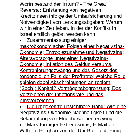
Worin bestand der Irrtum? - The Great
Reversal; Entstehung von negativen
Kreditzinsen infolge der Umlaufsicherung und
Notwendigkeit von Lenkungsabgaben; Warum
wir in einer Zeit leben, in der der Konflikt in
Israel endlich gelöst werden kann
Zusammenfassung einiger
makroökonomischer Folgen einer Negativzins-
Ökonomie; Entropiezunahme und Negativzins;
Altersvorsorge unter einer Negativzins-
Ökonomie; Inflation des Gelduniversums,
Kontrahierungszwänge und das Gesetz des
tendenziellen Falls der Profitrate; Welche Rolle
spielen dabei Abschreibungen an realem
(Sach-) Kapital? Vermögensbegrenzung; Das
Vorzeichen der Inflationsrate und das
Zinsvorzeichen
Die umgekehrte unsichtbare Hand: Wie eine
Negativzins-Ökonomie Nachhaltigkeit und die
Bekämpfung von Fluchtursachen erzwingt
Marktförmiger Extremismus; E-Mail an
Wilhelm Berghan von der Uni-Bielefeld; Einige