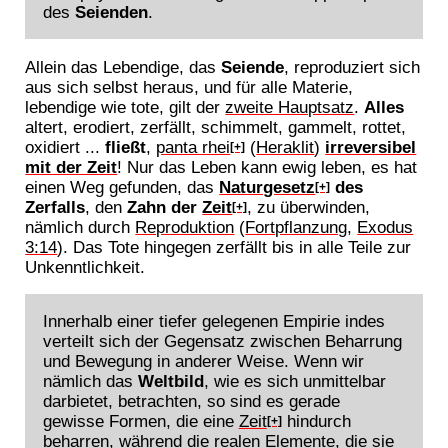
des
Seienden
.
Allein das Lebendige, das
Seiende
, reproduziert sich
aus sich selbst heraus, und für alle Materie,
lebendige wie tote, gilt der
zweite Hauptsatz
.
Alles
altert, erodiert, zerfällt, schimmelt, gammelt, rottet,
oxidiert ...
fließt
,
panta rhei
(
Heraklit
)
irreversibel
[+]
mit der Zeit
! Nur das Leben kann ewig leben, es hat
einen Weg gefunden, das
Naturgesetz
des
[+]
Zerfalls
, den
Zahn der
Zeit
, zu überwinden,
[+]
nämlich durch
Reproduktion
(
Fortpflanzung
,
Exodus
3:14
). Das Tote hingegen zerfällt bis in alle Teile zur
Unkenntlichkeit.
Innerhalb einer tiefer gelegenen Empirie indes
verteilt sich der Gegensatz zwischen Beharrung
und Bewegung in anderer Weise. Wenn wir
nämlich das
Weltbild
, wie es sich unmittelbar
darbietet, betrachten, so sind es gerade
gewisse Formen, die eine
Zeit
hindurch
[+]
beharren, während die realen Elemente, die sie