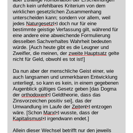
durch kein unfehlbares Kriterium von dem
wirklichen gesetzlichen Zusammenhang
unterscheiden kann; sondern vor allem, weil
jedes
Naturgesetz
doch nur für eine
[+]
bestimmte geistige Verfassung gilt, während für
eine andere eine abweichende Formulierung
desselben Sachverhaltes Wahrheit bedeuten
würde. [Auch heute gibt es die Leugner und
Zweifler, die meinen, der
zweite Hauptsatz
gelte
nicht für Geld, obwohl es tot ist!]
Da nun aber der menschliche Geist einer, wie
auch langsamen und unmerkbaren Entwicklung
unterliegt, so kann es kein, in einem gegebenen
Augenblick gültiges Gesetz geben [das Dogma
der
orthodoxen
Geldtheorie, dass das
[+]
Zinsvorzeichen positiv sei], das der
Umwandlung im Laufe der
Zeit
en
entzogen
[+]
wäre. [Schon
Marx
wusste, dass der
[+]
Kapitalismus
irgendwann endet.]
[+]
Allein dieser Wechsel betrifft nur den jeweils