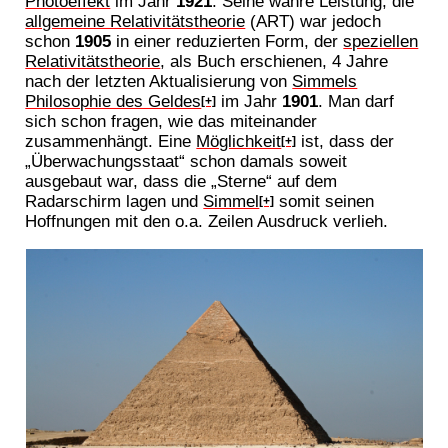
Photoeffekt
im Jahr
1921
. Seine wahre Leistung, die
allgemeine Relativitätstheorie
(ART) war jedoch
schon
1905
in einer reduzierten Form, der
speziellen
Relativitätstheorie
, als Buch erschienen, 4 Jahre
nach der letzten Aktualisierung von
Simmels
Philosophie des Geldes
im Jahr
1901
. Man darf
[+]
sich schon fragen, wie das miteinander
zusammenhängt. Eine
Möglichkeit
ist, dass der
[+]
„Überwachungsstaat“ schon damals soweit
ausgebaut war, dass die „Sterne“ auf dem
Radarschirm lagen und
Simmel
somit seinen
[+]
Hoffnungen mit den o.a. Zeilen Ausdruck verlieh.