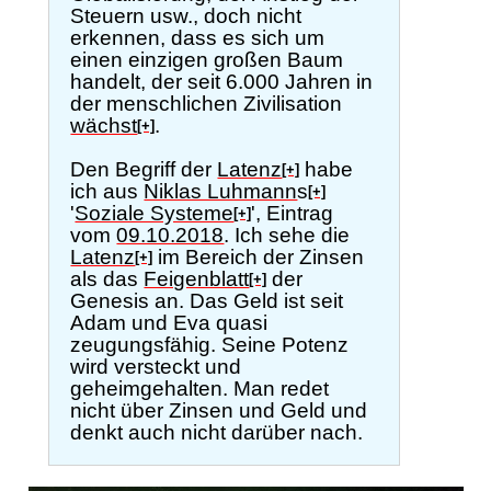
Steuern usw., doch nicht
erkennen, dass es sich um
einen einzigen großen Baum
handelt, der seit 6.000 Jahren in
der menschlichen Zivilisation
wächst
.
[+]
Den Begriff der
Latenz
habe
[+]
ich aus
Niklas Luhmann
s
[+]
'
Soziale Systeme
', Eintrag
[+]
vom
09.10.2018
. Ich sehe die
Latenz
im Bereich der Zinsen
[+]
als das
Feigenblatt
der
[+]
Genesis an. Das Geld ist seit
Adam und Eva quasi
zeugungsfähig. Seine Potenz
wird versteckt und
geheimgehalten. Man redet
nicht über Zinsen und Geld und
denkt auch nicht darüber nach.