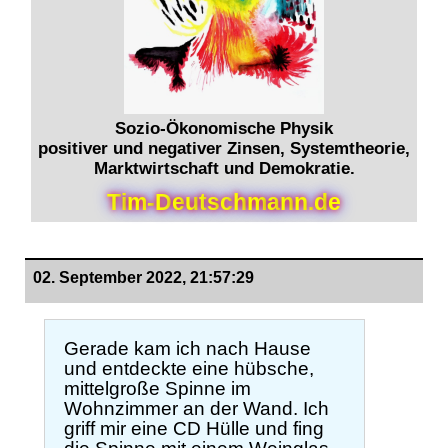
Sozio-Ökonomische Physik
positiver und negativer Zinsen, Systemtheorie,
Marktwirtschaft und Demokratie.
T
i
m
-
D
e
u
t
s
c
h
m
a
n
n
.
d
e
02. September 2022, 21:57:29
Gerade kam ich nach Hause
und entdeckte eine hübsche,
mittelgroße Spinne im
Wohnzimmer an der Wand. Ich
griff mir eine CD Hülle und fing