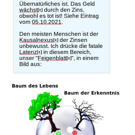
Übernatürliches ist. Das Geld
wächst
durch den Zins,
[+]
obwohl es tot ist! Siehe Eintrag
vom
05.10.2021
.
Den meisten Menschen ist der
Kausalnexus
der Zinsen
[+]
unbewusst. Ich drücke die fatale
Latenz
in diesem Bereich,
[+]
unser "
Feigenblatt
", in einem
[+]
Bild aus: