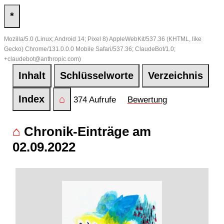
*
Mozilla/5.0 (Linux; Android 14; Pixel 8) AppleWebKit/537.36 (KHTML, like
Gecko) Chrome/131.0.0.0 Mobile Safari/537.36; ClaudeBot/1.0;
+claudebot@anthropic.com)
Inhalt
Schlüsselworte
Verzeichnis
Index
⌂
374 Aufrufe
Bewertung
⌂
Chronik-Einträge am
02.09.2022