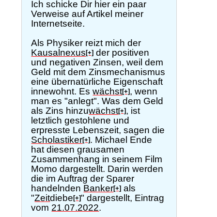
Ich schicke Dir hier ein paar
Verweise auf Artikel meiner
Internetseite.
Als Physiker reizt mich der
Kausalnexus
der positiven
[+]
und negativen Zinsen, weil dem
Geld mit dem Zinsmechanismus
eine übernatürliche Eigenschaft
innewohnt. Es
wächst
, wenn
[+]
man es "anlegt". Was dem Geld
als Zins hinzu
wächst
, ist
[+]
letztlich gestohlene und
erpresste Lebenszeit, sagen die
Scholastiker
. Michael Ende
[+]
hat diesen grausamen
Zusammenhang in seinem Film
Momo dargestellt. Darin werden
die im Auftrag der Sparer
handelnden
Banker
als
[+]
"
Zeit
diebe
" dargestellt, Eintrag
[+]
vom
21.07.2022
.