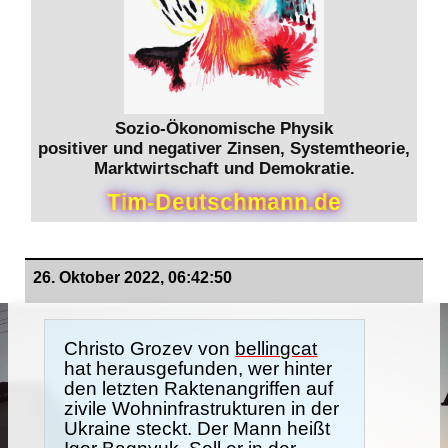
Sozio-Ökonomische Physik
positiver und negativer Zinsen, Systemtheorie,
Marktwirtschaft und Demokratie.
T
i
m
-
D
e
u
t
s
c
h
m
a
n
n
.
d
e
26. Oktober 2022, 06:42:50
Christo Grozev von
bellingcat
hat herausgefunden, wer hinter
den letzten Raktenangriffen auf
zivile Wohninfrastrukturen in der
Ukraine steckt. Der Mann heißt