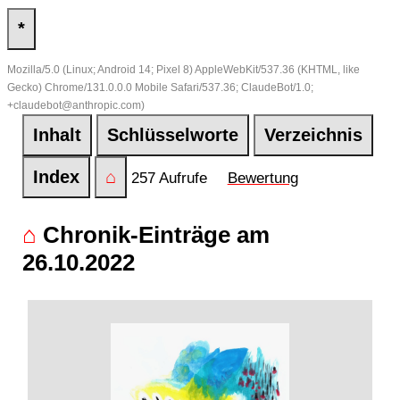
*
Mozilla/5.0 (Linux; Android 14; Pixel 8) AppleWebKit/537.36 (KHTML, like
Gecko) Chrome/131.0.0.0 Mobile Safari/537.36; ClaudeBot/1.0;
+claudebot@anthropic.com)
Inhalt
Schlüsselworte
Verzeichnis
Index
⌂
257 Aufrufe
Bewertung
⌂
Chronik-Einträge am
26.10.2022