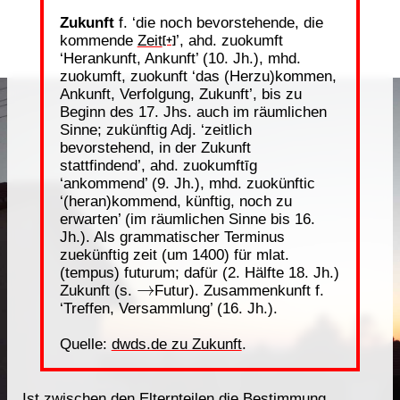
Zukunft
f. ‘die noch bevorstehende, die
kommende
Zeit
’, ahd. zuokumft
[+]
‘Herankunft, Ankunft’ (10. Jh.), mhd.
zuokumft, zuokunft ‘das (Herzu)kommen,
Ankunft, Verfolgung, Zukunft’, bis zu
Beginn des 17. Jhs. auch im räumlichen
Sinne; zukünftig Adj. ‘zeitlich
bevorstehend, in der Zukunft
stattfindend’, ahd. zuokumftīg
‘ankommend’ (9. Jh.), mhd. zuokünftic
‘(heran)kommend, künftig, noch zu
erwarten’ (im räumlichen Sinne bis 16.
Jh.). Als grammatischer Terminus
zuekünftig zeit (um 1400) für mlat.
(tempus) futurum; dafür (2. Hälfte 18. Jh.)
→
Zukunft (s.
Futur). Zusammenkunft f.
‘Treffen, Versammlung’ (16. Jh.).
Quelle:
dwds.de zu Zukunft
.
Ist zwischen den Elternteilen die
Bestimmung