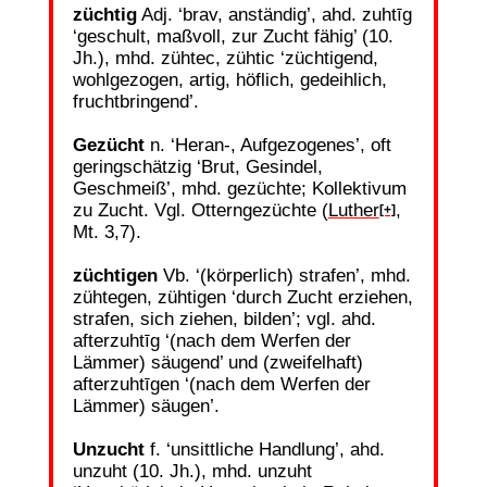
züchtig
Adj. ‘brav, anständig’, ahd. zuhtīg
‘geschult, maßvoll, zur Zucht fähig’ (10.
Jh.), mhd. zühtec, zühtic ‘züchtigend,
wohlgezogen, artig, höflich, gedeihlich,
fruchtbringend’.
Gezücht
n. ‘Heran-, Aufgezogenes’, oft
geringschätzig ‘Brut, Gesindel,
Geschmeiß’, mhd. gezüchte; Kollektivum
zu Zucht. Vgl. Otterngezüchte (
Luther
,
[+]
Mt. 3,7).
züchtigen
Vb. ‘(körperlich) strafen’, mhd.
zühtegen, zühtigen ‘durch Zucht erziehen,
strafen, sich ziehen, bilden’; vgl. ahd.
afterzuhtīg ‘(nach dem Werfen der
Lämmer) säugend’ und (zweifelhaft)
afterzuhtīgen ‘(nach dem Werfen der
Lämmer) säugen’.
Unzucht
f. ‘unsittliche Handlung’, ahd.
unzuht (10. Jh.), mhd. unzuht