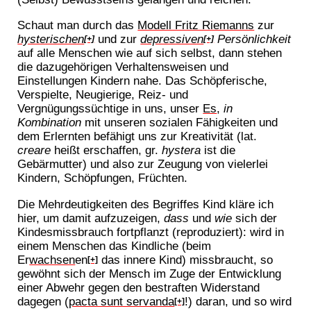
Schaut man durch das
Modell Fritz Riemanns
zur
hysterischen
und zur
depressiven
Persönlichkeit
[+]
[+]
auf alle Menschen wie auf sich selbst, dann stehen
die dazugehörigen Verhaltensweisen und
Einstellungen Kindern nahe. Das Schöpferische,
Verspielte, Neugierige, Reiz- und
Vergnügungssüchtige in uns, unser
Es
,
in
Kombination
mit unseren sozialen Fähigkeiten und
dem Erlernten befähigt uns zur Kreativität (lat.
creare
heißt erschaffen, gr.
hystera
ist die
Gebärmutter) und also zur Zeugung von vielerlei
Kindern, Schöpfungen, Früchten.
Die Mehrdeutigkeiten des Begriffes Kind kläre ich
hier, um damit aufzuzeigen,
dass
und
wie
sich der
Kindesmissbrauch fortpflanzt (reproduziert): wird in
einem Menschen das Kindliche (beim
Er
wachsen
en
das innere Kind) missbraucht, so
[+]
gewöhnt sich der Mensch im Zuge der Entwicklung
einer Abwehr gegen den bestraften Widerstand
dagegen (
pacta sunt servanda
!) daran, und so wird
[+]