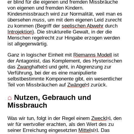
er blind für die eigenen und fremden Missbräuche
von eigenen und fremden Kindern.
Kindesmissbrauch wird zur Normalität, weil man es
übersehen
muss
, um mit dem eigenen Leid zurecht
zu kommen (Begriff der
seelischen Abwehr
durch
Introjektion
). Die strukturelle Gewalt, in der die
Menschen regelrecht zur Hingabe erzogen werden
ist allgegenwärtig.
Ganz in logischer Einheit mit
Riemanns Modell
ist
der Antagonist, das Komplement, des Hysterischen
das
Zwang
hafte
und geht, in Abgrenzung zur
[+]
Verführung, bei der es eine manipulierte
selbstbestimmte Komponente gibt, ein wesentlicher
Teil von Missbräuchen auf
Zwänge
zurück.
[+]
⌂
Nutzen, Gebrauch und
Missbrauch
Was wir tun, folgt in der Regel einem
Zweck
, den
[+]
wir für wertvoller erachten, als den Wert des zu
seiner Erreichung eingesetzten
Mittel
s
. Das
[+]