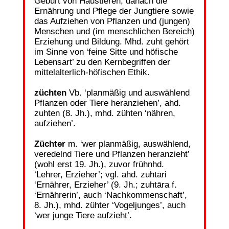
Geburt von Haustieren, danach die
Ernährung und Pflege der Jungtiere sowie
das Aufziehen von Pflanzen und (jungen)
Menschen und (im menschlichen Bereich)
Erziehung und Bildung. Mhd. zuht gehört
im Sinne von ‘feine Sitte und höfische
Lebensart’ zu den Kernbegriffen der
mittelalterlich-höfischen Ethik.
züchten
Vb. ‘planmäßig und auswählend
Pflanzen oder Tiere heranziehen’, ahd.
zuhten (8. Jh.), mhd. zühten ‘nähren,
aufziehen’.
Züchter
m. ‘wer planmäßig, auswählend,
veredelnd Tiere und Pflanzen heranzieht’
(wohl erst 19. Jh.), zuvor frühnhd.
‘Lehrer, Erzieher’; vgl. ahd. zuhtāri
‘Ernährer, Erzieher’ (9. Jh.; zuhtāra f.
‘Ernährerin’, auch ‘Nachkommenschaft’,
8. Jh.), mhd. zühter ‘Vogeljunges’, auch
‘wer junge Tiere aufzieht’.