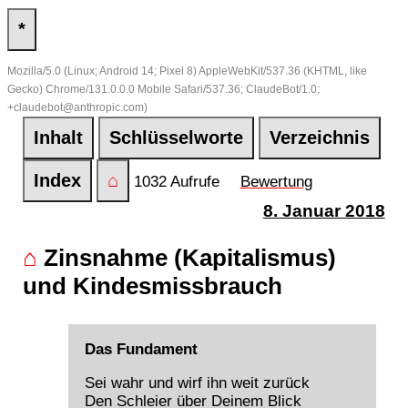
*
Mozilla/5.0 (Linux; Android 14; Pixel 8) AppleWebKit/537.36 (KHTML, like
Gecko) Chrome/131.0.0.0 Mobile Safari/537.36; ClaudeBot/1.0;
+claudebot@anthropic.com)
Inhalt
Schlüsselworte
Verzeichnis
Index
⌂
1032 Aufrufe
Bewertung
8. Januar 2018
⌂
Zinsnahme (Kapitalismus)
und Kindesmissbrauch
Das Fundament
Sei wahr und wirf ihn weit zurück
Den Schleier über Deinem Blick