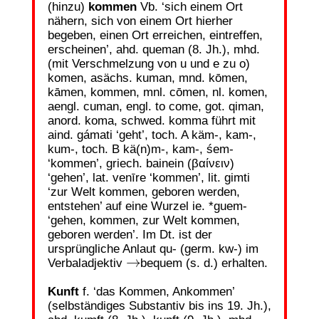
(hinzu)
kommen
Vb. ‘sich einem Ort
nähern, sich von einem Ort hierher
begeben, einen Ort erreichen, eintreffen,
erscheinen’, ahd. queman (8. Jh.), mhd.
(mit Verschmelzung von u und e zu o)
komen, asächs. kuman, mnd. kōmen,
kāmen, kommen, mnl. cōmen, nl. komen,
aengl. cuman, engl. to come, got. qiman,
anord. koma, schwed. komma führt mit
aind. gámati ‘geht’, toch. A käm-, kam-,
kum-, toch. B kä(n)m-, kam-, śem-
‘kommen’, griech. bainein (βαίνειν)
‘gehen’, lat. venīre ‘kommen’, lit. gimti
‘zur Welt kommen, geboren werden,
entstehen’ auf eine Wurzel ie. *guem-
‘gehen, kommen, zur Welt kommen,
geboren werden’. Im Dt. ist der
ursprüngliche Anlaut qu- (germ. kw-) im
→
Verbaladjektiv
bequem (s. d.) erhalten.
Kunft
f. ‘das Kommen, Ankommen’
(selbständiges Substantiv bis ins 19. Jh.),