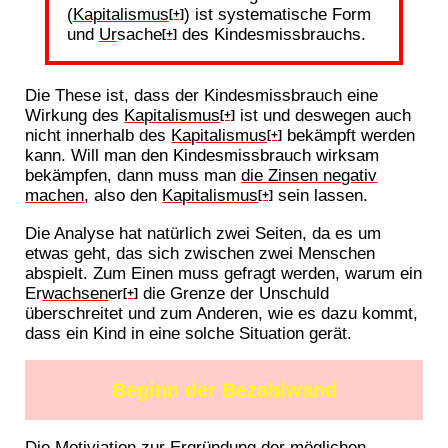
(
Kapitalismus
) ist systematische Form
[+]
und
Ur
sache
des Kindesmissbrauchs.
[+]
Die These ist, dass der Kindesmissbrauch eine
Wirkung des
Kapitalismus
ist und deswegen auch
[+]
nicht innerhalb des
Kapitalismus
bekämpft werden
[+]
kann. Will man den Kindesmissbrauch wirksam
bekämpfen, dann muss man
die Zinsen negativ
machen
, also den
Kapitalismus
sein lassen.
[+]
Die Analyse hat natürlich zwei Seiten, da es um
etwas geht, das sich zwischen zwei Menschen
abspielt. Zum Einen muss gefragt werden, warum ein
Er
wachsen
er
die Grenze der Unschuld
[+]
überschreitet und zum Anderen, wie es dazu kommt,
dass ein Kind in eine solche Situation gerät.
Beginn der Bezahlwand
Die Motiviation zur Ergründung der möglichen