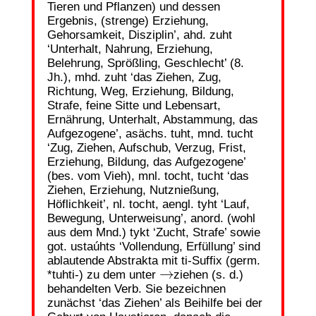
Tieren und Pflanzen) und dessen
Ergebnis, (strenge) Erziehung,
Gehorsamkeit, Disziplin’, ahd. zuht
‘Unterhalt, Nahrung, Erziehung,
Belehrung, Sprößling, Geschlecht’ (8.
Jh.), mhd. zuht ‘das Ziehen, Zug,
Richtung, Weg, Erziehung, Bildung,
Strafe, feine Sitte und Lebensart,
Ernährung, Unterhalt, Abstammung, das
Aufgezogene’, asächs. tuht, mnd. tucht
‘Zug, Ziehen, Aufschub, Verzug, Frist,
Erziehung, Bildung, das Aufgezogene’
(bes. vom Vieh), mnl. tocht, tucht ‘das
Ziehen, Erziehung, Nutznießung,
Höflichkeit’, nl. tocht, aengl. tyht ‘Lauf,
Bewegung, Unterweisung’, anord. (wohl
aus dem Mnd.) tykt ‘Zucht, Strafe’ sowie
got. ustaúhts ‘Vollendung, Erfüllung’ sind
ablautende Abstrakta mit ti-Suffix (germ.
→
*tuhti-) zu dem unter
ziehen (s. d.)
behandelten Verb. Sie bezeichnen
zunächst ‘das Ziehen’ als Beihilfe bei der