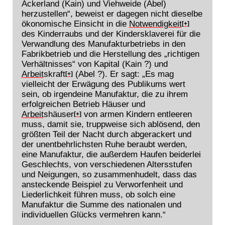
Ackerland (Kain) und Viehweide (Abel)
herzustellen“, beweist er dagegen nicht dieselbe
ökonomische Einsicht in die
Notwendigkeit
[+]
des Kinderraubs und der Kindersklaverei für die
Verwandlung des Manufakturbetriebs in den
Fabrikbetrieb und die Herstellung des „richtigen
Verhältnisses“ von Kapital (Kain ?) und
Arbeit
skraft
(Abel ?). Er sagt: „Es mag
[+]
vielleicht der Erwägung des Publikums wert
sein, ob irgendeine Manufaktur, die zu ihrem
erfolgreichen Betrieb Häuser und
Arbeit
shäuser
von armen Kindern entleeren
[+]
muss, damit sie, truppweise sich ablösend, den
größten Teil der Nacht durch abgerackert und
der unentbehrlichsten Ruhe beraubt werden,
eine Manufaktur, die außerdem Haufen beiderlei
Geschlechts, von verschiedenen Altersstufen
und Neigungen, so zusammenhudelt, dass das
ansteckende Beispiel zu Verworfenheit und
Liederlichkeit führen muss, ob solch eine
Manufaktur die Summe des nationalen und
individuellen Glücks vermehren kann.“