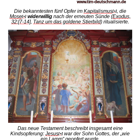
Die bekanntesten fünf Opfer im
Kapitalismus
, die
[+]
Mose
widerwillig
nach der erneuten Sünde (
Exodus,
[+]
32:[7-14]
,
Tanz um das goldene Stierbild
) ritualisierte.
Das neue Testament beschreibt insgesamt eine
Kindsopferung:
Jesus
war der Sohn Gottes, der „wie
[+]
ein Lamm“ geopfert wurde.