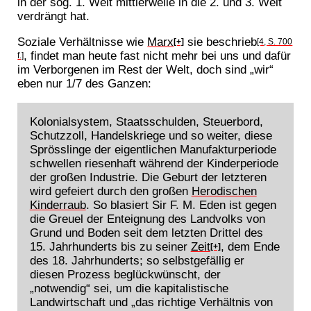
in der sog. 1. Welt mittlerweile in die 2. und 3. Welt
verdrängt hat.
Soziale Verhältnisse wie
Marx
sie beschrieb
[+]
[4, S. 700
, findet man heute fast nicht mehr bei uns und dafür
f.]
im Verborgenen im Rest der Welt, doch sind „wir“
eben nur 1/7 des Ganzen:
Kolonialsystem, Staatsschulden, Steuerbord,
Schutzzoll, Handelskriege und so weiter, diese
Sprösslinge der eigentlichen Manufakturperiode
schwellen riesenhaft während der Kinderperiode
der großen Industrie. Die Geburt der letzteren
wird gefeiert durch den großen
Herodischen
Kinderraub
. So blasiert Sir F. M. Eden ist gegen
die Greuel der Enteignung des Landvolks von
Grund und Boden seit dem letzten Drittel des
15. Jahrhunderts bis zu seiner
Zeit
, dem Ende
[+]
des 18. Jahrhunderts; so selbstgefällig er
diesen Prozess beglückwünscht, der
„notwendig“ sei, um die kapitalistische
Landwirtschaft und „das richtige Verhältnis von