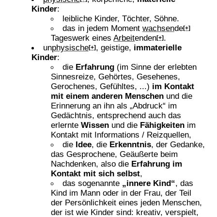
Kinder
:
leibliche Kinder, Töchter, Söhne.
das in jedem Moment
wachsen
de
[+]
Tageswerk eines
Arbeit
enden
.
[+]
un
physische
, geistige,
immaterielle
[+]
Kinder
:
die
Erfahrung
(im Sinne der erlebten
Sinnesreize, Gehörtes, Gesehenes,
Gerochenes, Gefühltes, ...)
im Kontakt
mit einem anderen Menschen
und die
Erinnerung an ihn als „Abdruck“ im
Gedächtnis, entsprechend auch das
erlernte
Wissen
und die
Fähigkeiten
im
Kontakt mit Informations / Reizquellen,
die
Idee
, die
Erkenntnis
, der Gedanke,
das Gesprochene, Geäußerte beim
Nachdenken, also die
Erfahrung im
Kontakt mit sich selbst
,
das sogenannte
„innere Kind“
, das
Kind im Mann oder in der Frau, der Teil
der Persönlichkeit eines jeden Menschen,
der ist wie Kinder sind: kreativ, verspielt,