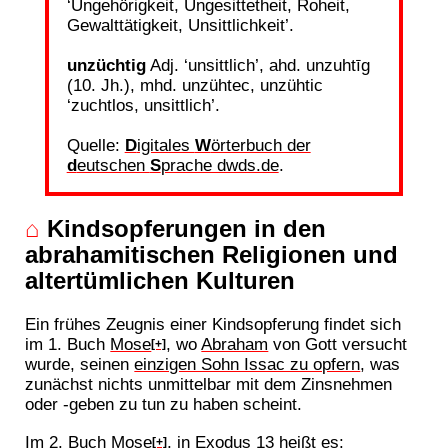
‘Ungehörigkeit, Ungesittetheit, Roheit,
Gewalttätigkeit, Unsittlichkeit’.
unzüchtig
Adj. ‘unsittlich’, ahd. unzuhtīg
(10. Jh.), mhd. unzühtec, unzühtic
‘zuchtlos, unsittlich’.
Quelle:
D
igitales
W
örterbuch der
d
eutschen
S
prache dwds.de
.
⌂
Kindsopferungen in den
abrahamitischen Religionen und
altertümlichen Kulturen
Ein frühes Zeugnis einer Kindsopferung findet sich
im 1. Buch
Mose
, wo
Abraham
von Gott versucht
[+]
wurde, seinen
einzigen Sohn Issac zu opfern
, was
zunächst nichts unmittelbar mit dem Zinsnehmen
oder -geben zu tun zu haben scheint.
Im 2. Buch
Mose
, in Exodus 13 heißt es:
[+]