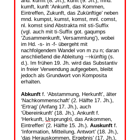
ahd. kumft (8. Jh.), kunft (9. Jh.), mhd.
kumft, kunft ‘Ankunft, das Kommen,
Eintreffen, Zukunft, das Zukünftige’ neben
mnd. kumpst, kumst, komst, mnl. comst,
nl. komst sind Abstrakta mit sti-Suffix
(vgl. auch mit ti-Suffix got. gaqumps
‘Zusammenkunft, Versammlung’), wobei
im Hd. -s- in -f- übergeht mit
nachfolgendem Wandel von m zu n; daran
→
anschließend die Ableitung
künftig (s.
d.). Im frühen 19. Jh. wird das Substantiv
in freier Verwendung aufgegeben, bleibt
jedoch als Grundwort von Komposita
erhalten.
Abkunft
f. ‘Abstammung, Herkunft’, älter
‘Nachkommenschaft’ (2. Hälfte 17. Jh.),
‘Ertrag’ (Anfang 17. Jh.), auch
‘Übereinkunft’ (18. Jh.). Ankunft f.
‘Herkunft,
Ur
sprung
, das Ankommen,
[+]
Eintreffen’ (2. Hälfte 15. Jh.).
Auskunft
f.
‘Information, Mitteilung, Antwort’ (18. Jh.),
‘das Herauskommen, Ergebnis’ (17. Jh.),