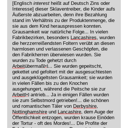
[Englisch
interest
heißt auf Deutsch Zins oder
Interesse] dieser Sklaventreiber, die Kinder aufs
Äußerste abzuarbeiten, denn ihre Bezahlung
stand im Verhältnis zu der Produktenmenge, die
sie aus dem Kind herauspressen konnten.
Grausamkeit war natürliche Folge... In vielen
Fabrikbezirken, besonders
Lancashires
, wurden
die herzzerreißendsten Foltern verübt an diesen
harmlosen und verlassenen Geschöpfen, die
den Fabrikherren überwiesen wurden. Sie
wurden zu Tode gehetzt durch
Arbeit
übermaß
... Sie wurden gepeitscht,
[+]
gekettet und gefoltert mit der ausgesuchtesten
und ausgeklügeltsten Grausamkeit; sie wurden
in vielen Fällen bis zu den Knochen
ausgehungert, während die Peitsche sie zur
Arbeit
antrieb... Ja in einigen Fällen wurden
[+]
sie zum Selbstmord getrieben!... die schönen
und romantischen Täler von
Derbyshire
,
Nottinghamshire
und
Lancashire
, dem Auge der
Öffentlichkeit entzogen, wurden krause Einöden
der Tortur - oft des Mordes!... Die Profite der