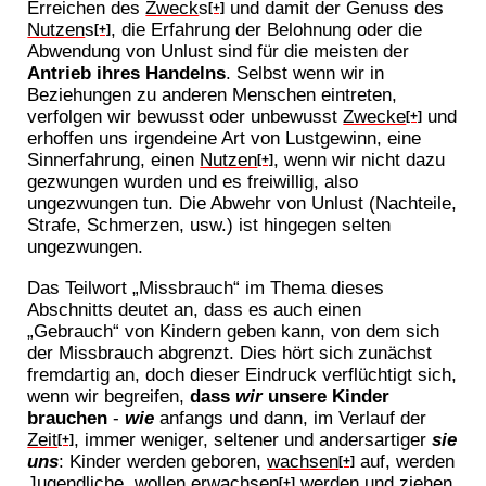
Erreichen des
Zweck
s
und damit der Genuss des
[+]
Nutzen
s
, die Erfahrung der Belohnung oder die
[+]
Abwendung von Unlust sind für die meisten der
Antrieb ihres Handelns
. Selbst wenn wir in
Beziehungen zu anderen Menschen eintreten,
verfolgen wir bewusst oder unbewusst
Zwecke
und
[+]
erhoffen uns irgendeine Art von Lustgewinn, eine
Sinnerfahrung, einen
Nutzen
, wenn wir nicht dazu
[+]
gezwungen wurden und es freiwillig, also
ungezwungen tun. Die Abwehr von Unlust (Nachteile,
Strafe, Schmerzen, usw.) ist hingegen selten
ungezwungen.
Das Teilwort „Missbrauch“ im Thema dieses
Abschnitts deutet an, dass es auch einen
„Gebrauch“ von Kindern geben kann, von dem sich
der Missbrauch abgrenzt. Dies hört sich zunächst
fremdartig an, doch dieser Eindruck verflüchtigt sich,
wenn wir begreifen,
dass
wir
unsere Kinder
brauchen
-
wie
anfangs und dann, im Verlauf der
Zeit
, immer weniger, seltener und andersartiger
sie
[+]
uns
: Kinder werden geboren,
wachsen
auf, werden
[+]
Jugendliche, wollen er
wachsen
werden und ziehen
[+]