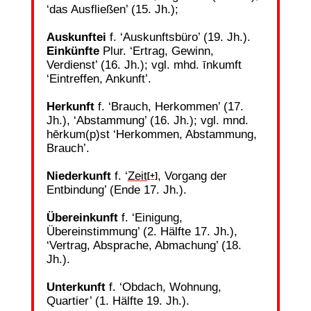
‘das Ausfließen’ (15. Jh.);
Auskunftei
f. ‘Auskunftsbüro’ (19. Jh.).
Einkünfte
Plur. ‘Ertrag, Gewinn,
Verdienst’ (16. Jh.); vgl. mhd. īnkumft
‘Eintreffen, Ankunft’.
Herkunft
f. ‘Brauch, Herkommen’ (17.
Jh.), ‘Abstammung’ (16. Jh.); vgl. mnd.
hērkum(p)st ‘Herkommen, Abstammung,
Brauch’.
Niederkunft
f. ‘
Zeit
, Vorgang der
[+]
Entbindung’ (Ende 17. Jh.).
Übereinkunft
f. ‘Einigung,
Übereinstimmung’ (2. Hälfte 17. Jh.),
‘Vertrag, Absprache, Abmachung’ (18.
Jh.).
Unterkunft
f. ‘Obdach, Wohnung,
Quartier’ (1. Hälfte 19. Jh.).