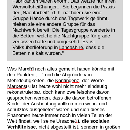
Fabrikanten waren enorm. Das wetzte nur ihren
Werwolfsheißhunger... Sie begannen die Praxis
der „Nachtarbeit“, d. h. nachdem sie eine
Gruppe Hände durch das Tagewerk gelähmt,
hielten sie eine andere Gruppe für das
Nachtwerk bereit; Die Tagesgruppe wanderte in
die Betten, welche die Nachtgruppe für grade
verlassen hatte und umgekehrt. Es ist
Volksüberlieferung in
Lancashire
, dass die
Betten nie kalt wurden.“
Was
Marx
noch alles gemeint haben könnte mit
[+]
den Punkten „...“ und die Abgründe von
Mehrdeutigkeiten, die
Kontingenz
, der Worte
Marxens
ist heute wohl nicht mehr eindeutig
[+]
rekonstruierbar, doch kann zweifelsohne davon
gesprochen werden, dass die davon betroffenen
Kinder der Ausbeutung vollkommen wehr- und
schutzlos ausgeliefert waren und sich dieses
Phänomen heute immer noch in vielen Teilen der
Welt findet, weil seine
Ur
sache
,
die sozialen
[+]
Verhältnisse
, nicht abgestellt ist, sondern in großen