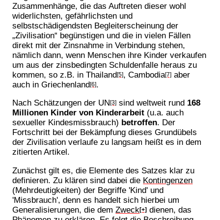
Zusammenhänge, die das Auftreten dieser wohl
widerlichsten, gefährlichsten und
selbstschädigendsten Begleiterscheinung der
„Zivilisation“ begünstigen und die in vielen Fällen
direkt mit der Zinsnahme in Verbindung stehen,
nämlich dann, wenn Menschen ihre Kinder verkaufen
um aus der zinsbedingten Schuldenfalle heraus zu
kommen, so z.B. in Thailand
, Cambodia
aber
[5]
[7]
auch in Griechenland
.
[6]
Nach Schätzungen der UN
sind weltweit rund
168
[3]
Millionen Kinder von Kinderarbeit
(u.a. auch
sexueller Kindesmissbrauch)
betroffen
. Der
Fortschritt bei der Bekämpfung dieses Grundübels
der Zivilisation verlaufe zu langsam heißt es in dem
zitierten Artikel.
Zunächst gilt es, die Elemente des Satzes klar zu
definieren. Zu klären sind dabei die
Kontingenzen
(Mehrdeutigkeiten) der Begriffe 'Kind' und
'Missbrauch', denn es handelt sich hierbei um
Generalisierungen, die dem
Zweck
dienen, das
[+]
Phänomen zu erklären. Es folgt die Beschreibung