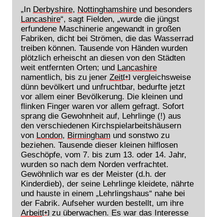
„In
Derbyshire
,
Nottinghamshire
und besonders
Lancashire
“, sagt Fielden, „wurde die jüngst
erfundene Maschinerie angewandt in großen
Fabriken, dicht bei Strömen, die das Wasserrad
treiben können. Tausende von Händen wurden
plötzlich erheischt an diesen von den Städten
weit entfernten Orten; und
Lancashire
namentlich, bis zu jener
Zeit
vergleichsweise
[+]
dünn bevölkert und unfruchtbar, bedurfte jetzt
vor allem einer Bevölkerung. Die kleinen und
flinken Finger waren vor allem gefragt. Sofort
sprang die Gewohnheit auf, Lehrlinge (!) aus
den verschiedenen Kirchspielarbeitshäusern
von
London
,
Birmingham
und sonstwo zu
beziehen. Tausende dieser kleinen hilflosen
Geschöpfe, vom 7. bis zum 13. oder 14. Jahr,
wurden so nach dem Norden verfrachtet.
Gewöhnlich war es der Meister (d.h. der
Kinderdieb), der seine Lehrlinge kleidete, nährte
und hauste in einem „Lehrlingshaus“ nahe bei
der Fabrik. Aufseher wurden bestellt, um ihre
Arbeit
zu überwachen. Es war das Interesse
[+]