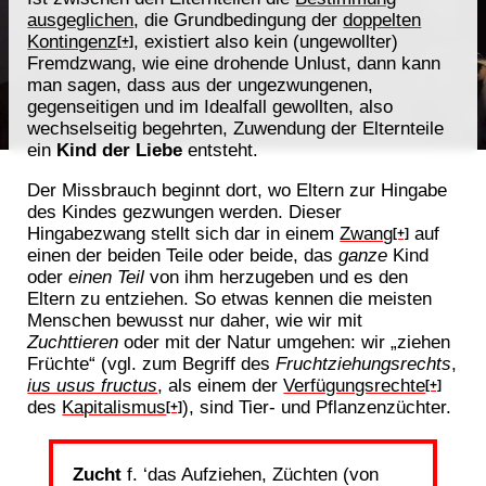
ausgeglichen
, die Grundbedingung der
doppelten
Kontingenz
, existiert also kein (ungewollter)
[+]
Fremdzwang, wie eine drohende Unlust, dann kann
man sagen, dass aus der ungezwungenen,
gegenseitigen und im Idealfall gewollten, also
wechselseitig begehrten, Zuwendung der Elternteile
ein
Kind der Liebe
entsteht.
Der Missbrauch beginnt dort, wo Eltern zur Hingabe
des Kindes gezwungen werden. Dieser
Hingabezwang stellt sich dar in einem
Zwang
auf
[+]
einen der beiden Teile oder beide, das
ganze
Kind
oder
einen Teil
von ihm herzugeben und es den
Eltern zu entziehen. So etwas kennen die meisten
Menschen bewusst nur daher, wie wir mit
Zuchttieren
oder mit der Natur umgehen: wir „ziehen
Früchte“ (vgl. zum Begriff des
Fruchtziehungsrechts
,
ius usus fructus
, als einem der
Verfügungsrechte
[+]
des
Kapitalismus
), sind Tier- und Pflanzenzüchter.
[+]
Zucht
f. ‘das Aufziehen, Züchten (von