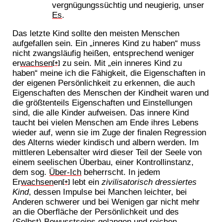
vergnügungssüchtig und neugierig, unser
Es
.
Das letzte Kind sollte den meisten Menschen
aufgefallen sein. Ein „inneres Kind zu haben“ muss
nicht zwangsläufig heißen, entsprechend weniger
er
wachsen
zu sein. Mit „ein inneres Kind zu
[+]
haben“ meine ich die Fähigkeit, die Eigenschaften in
der eigenen Persönlichkeit zu erkennen, die auch
Eigenschaften des Menschen der Kindheit waren und
die größtenteils Eigenschaften und Einstellungen
sind, die alle Kinder aufweisen. Das innere Kind
taucht bei vielen Menschen am Ende ihres Lebens
wieder auf, wenn sie im Zuge der finalen Regression
des Alterns wieder kindisch und albern werden. Im
mittleren Lebensalter wird dieser Teil der Seele von
einem seelischen Überbau, einer Kontrollinstanz,
dem sog.
Über-Ich
beherrscht. In jedem
Er
wachsen
en
lebt ein
zivilisatorisch dressiertes
[+]
Kind
, dessen Impulse bei Manchen leichter, bei
Anderen schwerer und bei Wenigen gar nicht mehr
an die Oberfläche der Persönlichkeit und des
(Selbst) Bewusstseins gelangen und reichen.