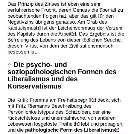
Das Prinzip des Zinses ist eben eine sehr
verführerische Frucht, deren Genuss die über all zu
beobachtenden Folgen hat, aber das gilt für den
Negativzins übrigens genauso. Am Grab des
Kapitalismus
ist der Leichenschmaus der Verzehr
[+]
des Kapitals durch die
Arbeit
. Das Ergebnis ist die
[+]
Befreiung des Lebens von dieser tödlichen Seuche,
diesem Virus, von dem der Zivilisationsmensch
besessen ist.
⌂
Die psycho- und
soziopathologischen Formen des
Liberalismus und des
Konservatismus
Die Kritik
Fromms
am
Freiheit
sbegriff
deckt sich
[+]
mit
Fritz Riemanns
Beschreibung des
Persönlichkeitstypus des
Schizoiden
, der eine
rücksichtslose und unempathische, von anderen
Lebewesen losgelöste
Freiheit
lebt und propagiert
[+]
und die
pathologische Form des
Liberalismus
[+]