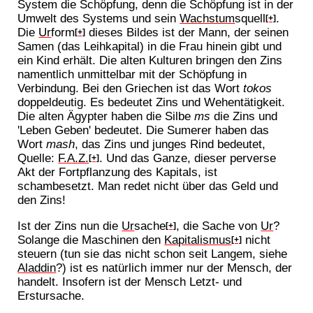
System die Schöpfung, denn die Schöpfung ist in der
Umwelt des Systems und sein
Wachstum
squell
.
[+]
Die
Ur
form
dieses Bildes ist der Mann, der seinen
[+]
Samen (das Leihkapital) in die Frau hinein gibt und
ein Kind erhält. Die alten Kulturen bringen den Zins
namentlich unmittelbar mit der Schöpfung in
Verbindung. Bei den Griechen ist das Wort
tokos
doppeldeutig. Es bedeutet Zins und Wehentätigkeit.
Die alten Ägypter haben die Silbe
ms
die Zins und
'Leben Geben' bedeutet. Die Sumerer haben das
Wort
mash
, das Zins und junges Rind bedeutet,
Quelle:
F.A.Z.
. Und das Ganze, dieser perverse
[+]
Akt der Fortpflanzung des Kapitals, ist
schambesetzt. Man redet nicht über das Geld und
den Zins!
Ist der Zins nun die
Ur
sache
, die Sache von
Ur
?
[+]
Solange die Maschinen den
Kapitalismus
nicht
[+]
steuern (tun sie das nicht schon seit Langem, siehe
Aladdin
?) ist es natürlich immer nur der Mensch, der
handelt. Insofern ist der Mensch Letzt- und
Erstursache.