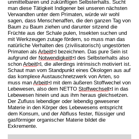
unmittelbaren und zukünftigen Selbsterhalts. Sucht
man diese Tätigkeit Indigener bei unseren nächsten
Verwandten unter dem Primaten, würde wir wohl
sagen, dass Menschenaffen, die den ganzen Tag von
Baum zu Baum ziehen und darunter sitzend die
Früchte aus der Schale pulen, Insekten suchen und
mit Werkzeugen zutage fördern, so muss man das
natürliche Verhalten des (zivilisatorisch) ungestörten
Primaten als
Arbeit
bezeichnen. Das pure Sein ist
[+]
aufgrund der
Notwendigkeit
des Selbsterhalts also
[+]
schon
Arbeit
, die allerdings intrinsisch motiviert ist.
[+]
Schaut man vom Standpunkt eines Ökologen aus auf
das komplexe Austauschnetzwerk von Arten, so
muss man
Arbeit
mit dem äußeren Stoffwechel von
[+]
Lebewesen, also dem NETTO
Stoffwechsel
in das
[+]
Lebewesen hinein und aus ihm heraus gleichsetzen.
Der Zufluss lebendiger oder lebendig gewesener
Materie in den Körper des Lebewesens entspricht
dem Konsum, und der Abfluss fester, flüssiger und
gasförmiger organischer Materie bildet die
Exkremente.