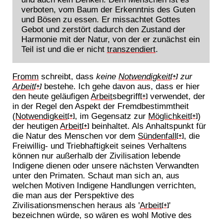
verboten, vom Baum der Erkenntnis des Guten
und Bösen zu essen. Er missachtet Gottes
Gebot und zerstört dadurch den Zustand der
Harmonie mit der Natur, von der er zunächst ein
Teil ist und die er nicht
transzendiert
.
Fromm
schreibt, dass
keine
Notwendigkeit
zur
[+]
Arbeit
bestehe. Ich gehe davon aus, dass er hier
[+]
den heute geläufigen
Arbeit
sbegriff
verwendet, der
[+]
in der Regel den Aspekt der Fremdbestimmtheit
(
Notwendigkeit
, im Gegensatz zur
Möglichkeit
)
[+]
[+]
der heutigen
Arbeit
beinhaltet. Als Anhaltspunkt für
[+]
die Natur des Menschen vor dem
Sündenfall
, die
[+]
Freiwillig- und Triebhaftigkeit seines Verhaltens
können nur außerhalb der Zivilisation lebende
Indigene dienen oder unsere nächsten Verwandten
unter den Primaten. Schaut man sich an, aus
welchen Motiven Indigene Handlungen verrichten,
die man aus der Perspektive des
Zivilisationsmenschen heraus als '
Arbeit
'
[+]
bezeichnen würde, so wären es wohl Motive des