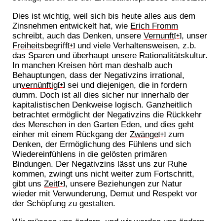
Dies ist wichtig, weil sich bis heute alles aus dem
Zinsnehmen entwickelt hat, wie
Erich Fromm
schreibt, auch das Denken, unsere
Vernunft
, unser
[+]
Freiheit
sbegriff
und viele Verhaltensweisen, z.b.
[+]
das Sparen und überhaupt unsere Rationalitätskultur.
In manchen Kreisen hört man deshalb auch
Behauptungen, dass der Negativzins irrational,
un
vernünftig
sei und diejenigen, die in fordern
[+]
dumm. Doch ist all dies sicher nur innerhalb der
kapitalistischen Denkweise logisch. Ganzheitlich
betrachtet ermöglicht der Negativzins die Rückkehr
des Menschen in den Garten Eden, und dies geht
einher mit einem Rückgang der
Zwänge
zum
[+]
Denken, der Ermöglichung des Fühlens und sich
Wiedereinfühlens in die gelösten primären
Bindungen. Der Negativzins lässt uns zur Ruhe
kommen, zwingt uns nicht weiter zum Fortschritt,
gibt uns
Zeit
, unsere Beziehungen zur Natur
[+]
wieder mit Verwunderung, Demut und Respekt vor
der Schöpfung zu gestalten.