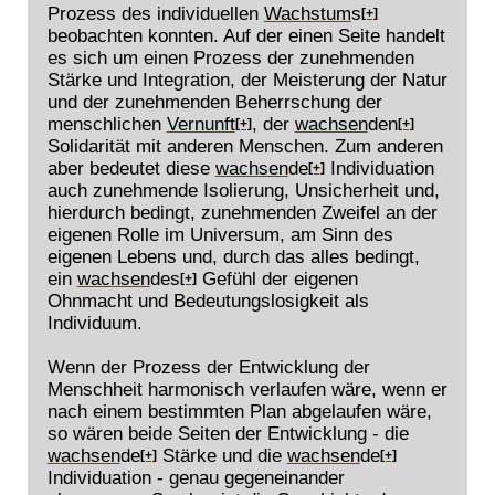
Prozess des individuellen
Wachstum
s
[+]
beobachten konnten. Auf der einen Seite handelt
es sich um einen Prozess der zunehmenden
Stärke und Integration, der Meisterung der Natur
und der zunehmenden Beherrschung der
menschlichen
Vernunft
, der
wachsen
den
[+]
[+]
Solidarität mit anderen Menschen. Zum anderen
aber bedeutet diese
wachsen
de
Individuation
[+]
auch zunehmende Isolierung, Unsicherheit und,
hierdurch bedingt, zunehmenden Zweifel an der
eigenen Rolle im Universum, am Sinn des
eigenen Lebens und, durch das alles bedingt,
ein
wachsen
des
Gefühl der eigenen
[+]
Ohnmacht und Bedeutungslosigkeit als
Individuum.
Wenn der Prozess der Entwicklung der
Menschheit harmonisch verlaufen wäre, wenn er
nach einem bestimmten Plan abgelaufen wäre,
so wären beide Seiten der Entwicklung - die
wachsen
de
Stärke und die
wachsen
de
[+]
[+]
Individuation - genau gegeneinander