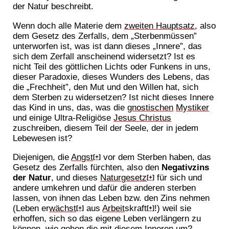
der Natur beschreibt.
Wenn doch alle Materie dem
zweiten Hauptsatz
, also
dem Gesetz des Zerfalls, dem „Sterbenmüssen”
unterworfen ist, was ist dann dieses „Innere”, das
sich dem Zerfall anscheinend widersetzt? Ist es
nicht Teil des göttlichen Lichts oder Funkens in uns,
dieser Paradoxie, dieses Wunders des Lebens, das
die „Frechheit”, den Mut und den Willen hat, sich
dem Sterben zu widersetzen? Ist nicht dieses Innere
das Kind in uns, das, was die
gnostischen
Mystiker
und einige Ultra-Religiöse
Jesus Christus
zuschreiben, diesem Teil der Seele, der in jedem
Lebewesen ist?
Diejenigen, die
Angst
vor dem Sterben haben, das
[+]
Gesetz des Zerfalls fürchten, also den
Negativzins
der Natur
, und dieses
Naturgesetz
für sich und
[+]
andere umkehren und dafür die anderen sterben
lassen, von ihnen das Leben bzw. den Zins nehmen
(Leben er
wächst
aus
Arbeit
skraft
!) weil sie
[+]
[+]
erhoffen, sich so das eigene Leben verlängern zu
können, wie gehen die mit diesem Inneren um?