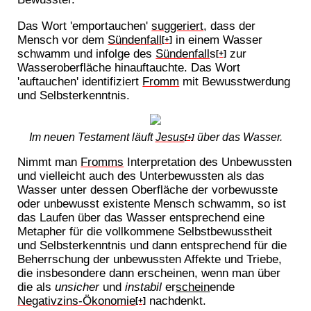
Das Wort 'emportauchen'
suggeriert
, dass der
Mensch vor dem
Sündenfall
in einem Wasser
[+]
schwamm und infolge des
Sündenfall
s
zur
[+]
Wasseroberfläche hinauftauchte. Das Wort
'auftauchen' identifiziert
Fromm
mit Bewusstwerdung
und Selbsterkenntnis.
Im neuen Testament läuft
Jesus
über das Wasser.
[+]
Nimmt man
Fromms
Interpretation des Unbewussten
und vielleicht auch des Unterbewussten als das
Wasser unter dessen Oberfläche der vorbewusste
oder unbewusst existente Mensch schwamm, so ist
das Laufen über das Wasser entsprechend eine
Metapher für die vollkommene Selbstbewusstheit
und Selbsterkenntnis und dann entsprechend für die
Beherrschung der unbewussten Affekte und Triebe,
die insbesondere dann erscheinen, wenn man über
die als
unsicher
und
instabil
er
schein
ende
Negativzins-Ökonomie
nachdenkt.
[+]