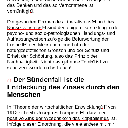
das Denken und das so Vernommene ist
vernünftig
.
[+]
Die gesunden Formen des
Liberalismus
und des
[+]
Konservatismus
sind den obigen Darstellungen der
[+]
psycho- und sozio-pathologischen Handlungs- und
Auffassungweisen zufolge die Befürwortung der
Freiheit
des Menschen innerhalb der
[+]
naturgesetztlichen Grenzen und der Schutz und
Erhalt der Schöpfung, also das Prinzip der
Nachhaltigkeit. Nicht das
geltende Tote
ist zu
[+]
schützen, sondern das Leben!
⌂
Der Sündenfall ist die
Entdeckung des Zinses durch den
Menschen
In "
Theorie der wirtschaftlichen Entwicklung
" von
[+]
1912 schreibt
Joseph Schumpeter
, dass
der
[+]
positive Zins der Wesenskern des Kapitalismus
ist.
Infolge dieser Einordnung, die viele andere mit mir