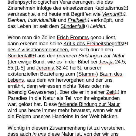
tiefenpsychologischen
Veränderungen, die das
Zinsnehmen infolge des einsetzenden
Kapitalismus
[+]
verursachte, sind heute mit Begriffen wie
Vernunft
,
[+]
Denken
,
Individualität
und
Freiheit
verknüpft, und
[+]
das Leben ist seit dem
Sündenfall
Leiden
.
[+]
Wenn man die Zeilen
Erich Fromms
genau liest,
dann erkennt man seine
Kritik des
Freiheit
sbegriffs
[+]
des Zivilisationsmenschen
, der sich durch den
Sündenfall
aus den
primären Bindungen zur Natur
[+]
(der ewige Bund, wie es in der Bibel bei
Jesaja
24:5,
55:[1-5] und
Jeremia
32:40 heißt, unserer
existenziellen Beziehung zum (
Stamm-
)
Baum des
Lebens
, aus dem wir hervorgehen und der uns
ernährt, denn wir essen nichts Totes oder nie
lebendig Gewesenes), über die er in seiner
Zeit
im
[+]
Paradies in die Natur als Teil von ihr eingebunden
war, gelöst hat. Diese
fehlende Bindung zur Natur
wird uns heute immer mehr bewusst, wenn wir auf
die Folgen unseres Handelns in der Welt blicken.
Wichtig in diesem Zusammenhang ist zu verstehen,
dass auch
in uns
diese Natur ist, von der wir uns