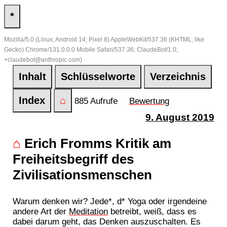
*
Mozilla/5.0 (Linux; Android 14; Pixel 8) AppleWebKit/537.36 (KHTML, like
Gecko) Chrome/131.0.0.0 Mobile Safari/537.36; ClaudeBot/1.0;
+claudebot@anthropic.com)
Inhalt
Schlüsselworte
Verzeichnis
Index
⌂
885 Aufrufe
Bewertung
9. August 2019
⌂
Erich Fromms Kritik am
Freiheitsbegriff des
Zivilisationsmenschen
Warum denken wir? Jede*, d* Yoga oder irgendeine
andere Art der
Meditation
betreibt, weiß, dass es
dabei darum geht, das Denken auszuschalten. Es