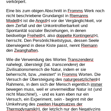
verkörpert.
Eine bis zum obigen Abschnitt in
Fromms
Werk noch
nicht beschriebene Grundangst in
Riemanns
Modell
ist die
Angst
vor der Vergänglichkeit, vor
[+]
[+]
dem Zerfall und der Unkontrollierbarkeit und
Spontanität sozialer Beziehungen, in denen
beidseitige
Freiheit
, also
doppelte Kontingenz
,
[+]
[+]
herrscht. Den Persönlichkeitstypus, dessen Seele
überwiegend in diese Kiste passt, nennt
Riemann
den
Zwanghaften
.
Wie die Verwendung des Wortes
Transzendenz
nahelegt, übersteigt (lat.
transcendere
) der
Zivilisationsmensch die Natur, indem er sie
beherrscht, bzw. „meistert” in
Fromms
Worten. Die
Versuch der Übersteigung des
naturgesetzlichen
[+]
Rahmens, in dem sich der Mensch eigentlich
immer
bewegen muss, weil er unvermeidbar Natur ist (und
nicht Maschine!), - und es kann eben nur ein
Versuch, ein Experiment, sein - beginnt mit der
Umkehrung des
zweiten Hauptsatzes der
Thermodynamik
, der letzlich nur den Negativzins
[+]