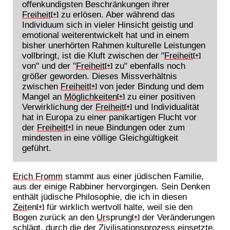
offenkundigsten Beschränkungen ihrer
Freiheit
zu erlösen. Aber während das
[+]
Individuum sich in vieler Hinsicht geistig und
emotional weiterentwickelt hat und in einem
bisher unerhörten Rahmen kulturelle Leistungen
vollbringt, ist die Kluft zwischen der "
Freiheit
[+]
von" und der "
Freiheit
zu" ebenfalls noch
[+]
größer geworden. Dieses Missverhältnis
zwischen
Freiheit
von jeder Bindung und dem
[+]
Mangel an
Möglichkeiten
zu einer positiven
[+]
Verwirklichung der
Freiheit
und Individualität
[+]
hat in Europa zu einer panikartigen Flucht vor
der
Freiheit
in neue Bindungen oder zum
[+]
mindesten in eine völlige Gleichgültigkeit
geführt.
Erich Fromm
stammt aus einer jüdischen Familie,
aus der einige Rabbiner hervorgingen. Sein Denken
enthält jüdische Philosophie, die ich in diesen
Zeit
en
für wirklich wertvoll halte, weil sie den
[+]
Bogen zurück an den
Ur
sprung
der Veränderungen
[+]
schlägt, durch die der Zivilisationsprozess einsetzte.