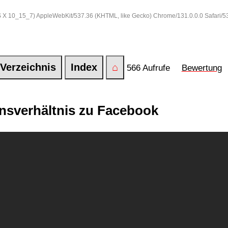
 OS X 10_15_7) AppleWebKit/537.36 (KHTML, like Gecko) Chrome/131.0.0.0 Safari/
Verzeichnis
Index
⌂
566 Aufrufe
Bewertung
ensverhältnis zu Facebook