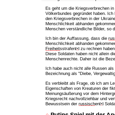
Es geht um die Kriegsverbrechen in
Völkerbundes gegründet haben. Ich
den Kriegsverbrechen in der Ukraine
Menschlichkeit abhanden gekommen is
Menschen verständliche Bilder, so d
Ich bin der Auffassung, dass die
rus
Menschlichkeit abhanden gekommen is
Freiheit
sstrafen
zu rechnen haben,
[+]
Diese Soldaten haben nicht allein d
Menschenrechte. Daher ist die Bezei
Ich habe auch nicht alle Russen al
Bezeichnung als "Diebe, Vergewalti
Es verbleibt als Frage, ob ich am
Eigenschaften von Kreaturen der fik
Meinungsäußerung vor dem Hintergr
Kriegsrecht nachvollziehbar und ve
Bewusstsein der
russisch
en
Solda
[+]
⌂
Putins Spiel mit der A