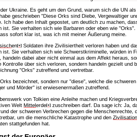
 der Ukraine. Es geht um den Grund, warum sich die UN als
 habe geschrieben "Diese Orks sind Diebe, Vergewaltiger 
. Ich habe den Inhalt gepostet, um deutlich zu machen, das
t. Sie verhalten sich wie Barbaren oder eben wie "Orks". T
ass sofort klar ist, was ich mit meiner Äußerung meine.
sisch
en
Soldaten ihre Zivilisiertheit verloren haben und da
[+]
t. Sie verhalten sich wie Schwerstkriminelle, würden in F
 handeln dabei aber nicht einmal aus dem Affekt heraus, so
ie Kontrolle über sich verloren, sondern handeln gezielt un
chnung "Orks" zutreffend und vertretbar.
s Orks bezeichnet, sondern nur "diese", welche die schwere
ger und Mörder" ist erwiesenermaßen zutreffend.
 Lebenswerk von Tolkien eine Anleihe machen und Kriegsve
tiven Welt
Mittel
erde
zuschreiben darf. Da sage ich: Ja, d
[+]
und der schweren Verbrechen gegen die Menschenrechte, d
rtretbar, um die menschliche Katastrophe und den
Zivilisati
ten stattgefunden hat.
ngst der Europäer