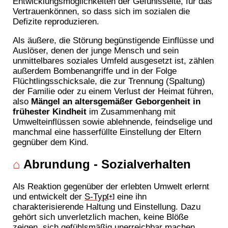
Entwicklungsmöglichkeiten der Gefühlsseite, für das
Vertrauenkönnen, so dass sich im sozialen die
Defizite reproduzieren.
Als äußere, die Störung begünstigende Einflüsse und
Auslöser, denen der junge Mensch und sein
unmittelbares soziales Umfeld ausgesetzt ist, zählen
außerdem Bombenangriffe und in der Folge
Flüchtlingsschicksale, die zur Trennung (Spaltung)
der Familie oder zu einem Verlust der Heimat führen,
also
Mängel an altersgemäßer Geborgenheit in
frühester Kindheit
im Zusammenhang mit
Umwelteinflüssen sowie ablehnende, feindselige und
manchmal eine hasserfüllte Einstellung der Eltern
gegnüber dem Kind.
⌂
Abrundung - Sozialverhalten
Als Reaktion gegenüber der erlebten Umwelt erlernt
und entwickelt der
S-Typ
eine ihn
[+]
charakterisierende Haltung und Einstellung. Dazu
gehört sich unverletzlich machen, keine Blöße
zeigen, sich gefühlsmäßig unerreichbar machen,