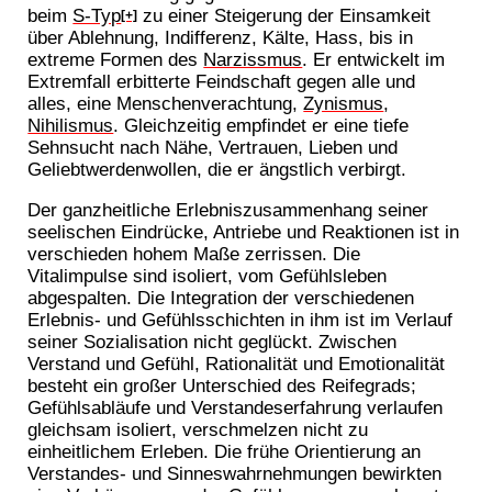
beim
S-Typ
zu einer Steigerung der Einsamkeit
[+]
über Ablehnung, Indifferenz, Kälte, Hass, bis in
extreme Formen des
Narzissmus
. Er entwickelt im
Extremfall erbitterte Feindschaft gegen alle und
alles, eine Menschenverachtung,
Zynismus
,
Nihilismus
. Gleichzeitig empfindet er eine tiefe
Sehnsucht nach Nähe, Vertrauen, Lieben und
Geliebtwerdenwollen, die er ängstlich verbirgt.
Der ganzheitliche Erlebniszusammenhang seiner
seelischen Eindrücke, Antriebe und Reaktionen ist in
verschieden hohem Maße zerrissen. Die
Vitalimpulse sind isoliert, vom Gefühlsleben
abgespalten. Die Integration der verschiedenen
Erlebnis- und Gefühlsschichten in ihm ist im Verlauf
seiner Sozialisation nicht geglückt. Zwischen
Verstand und Gefühl, Rationalität und Emotionalität
besteht ein großer Unterschied des Reifegrads;
Gefühlsabläufe und Verstandeserfahrung verlaufen
gleichsam isoliert, verschmelzen nicht zu
einheitlichem Erleben. Die frühe Orientierung an
Verstandes- und Sinneswahrnehmungen bewirkten