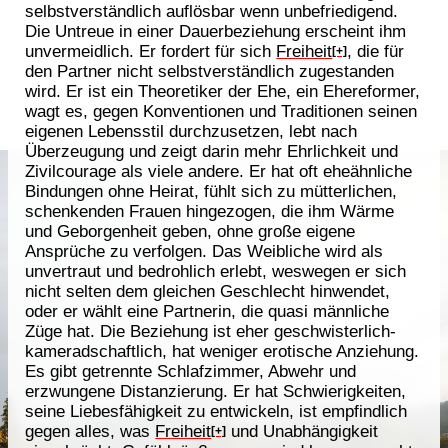
selbstverständlich auflösbar wenn unbefriedigend.
Die Untreue in einer Dauerbeziehung erscheint ihm
unvermeidlich. Er fordert für sich
Freiheit
, die für
[+]
den Partner nicht selbstverständlich zugestanden
wird. Er ist ein Theoretiker der Ehe, ein Ehereformer,
wagt es, gegen Konventionen und Traditionen seinen
eigenen Lebensstil durchzusetzen, lebt nach
Überzeugung und zeigt darin mehr Ehrlichkeit und
Zivilcourage als viele andere. Er hat oft eheähnliche
Bindungen ohne Heirat, fühlt sich zu mütterlichen,
schenkenden Frauen hingezogen, die ihm Wärme
und Geborgenheit geben, ohne große eigene
Ansprüche zu verfolgen. Das Weibliche wird als
unvertraut und bedrohlich erlebt, weswegen er sich
nicht selten dem gleichen Geschlecht hinwendet,
oder er wählt eine Partnerin, die quasi männliche
Züge hat. Die Beziehung ist eher geschwisterlich-
kameradschaftlich, hat weniger erotische Anziehung.
Es gibt getrennte Schlafzimmer, Abwehr und
erzwungene Distanzierung. Er hat Schwierigkeiten,
seine Liebesfähigkeit zu entwickeln, ist empfindlich
gegen alles, was
Freiheit
und Unabhängigkeit
[+]