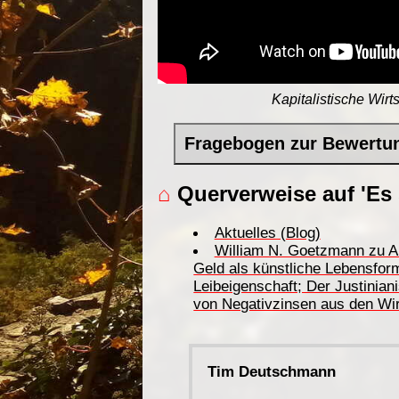
Kapitalistische Wirt
Fragebogen zur Bewertu
⌂
Querverweise auf 'Es s
Aktuelles (Blog)
William N. Goetzmann zu Ar
Geld als künstliche Lebensform
Leibeigenschaft; Der Justinian
von Negativzinsen aus den Wir
Tim Deutschmann