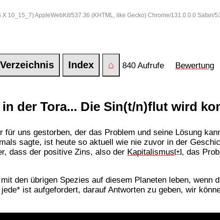
 OS X 10_15_7) AppleWebKit/537.36 (KHTML, like Gecko) Chrome/131.0.0.0 Safari/
Verzeichnis
Index
⌂
840 Aufrufe
Bewertung
in der Tora... Die Sin(t/n)flut wird k
er für uns gestorben, der das Problem und seine Lösung kann
ls sagte, ist heute so aktuell wie nie zuvor in der Geschi
r, dass der positive Zins, also der
Kapitalismus
, das Prob
[+]
d mit den übrigen Spezies auf diesem Planeten leben, wenn 
d jede* ist aufgefordert, darauf Antworten zu geben, wir kön