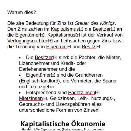
Warum dies?
Die alte Bedeutung für Zins ist
Steuer des Königs
.
Den Zins zahlen im
Kapitalismus
die
Besitzer
an
[+]
[+]
die
Eigentümer
.
Kapitalismus
ist der Verkauf von
[+]
[+]
Verfügungsrechten
an Leihsachen gegen Zins bzw.
[+]
die Trennung von
Eigentum
und
Besitz
.
[+]
[+]
Die
Besitzer
sind: die Pächter, die Mieter,
[+]
Lizenznehmer und Kredit- oder
Darlehensnehmer und die
Eigentümer
sind die Grundherren
[+]
(Englisch landlord), die Vermieter, die Sparer
und Lizenzgeber.
Entsprechend sind
Pachtzinsen
,
[+]
Mietzinsen
, Geldzinsen, Leih-, Nutzungs-,
[+]
Gebrauchs- und Lizenzgebühren alles
unterschiedliche Formen von Zinsen!