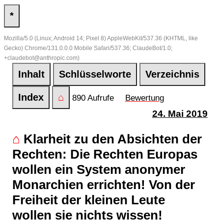
*
Mozilla/5.0 (Linux; Android 14; Pixel 8) AppleWebKit/537.36 (KHTML, like
Gecko) Chrome/131.0.0.0 Mobile Safari/537.36; ClaudeBot/1.0;
+claudebot@anthropic.com)
Inhalt
Schlüsselworte
Verzeichnis
Index
⌂
890 Aufrufe
Bewertung
24. Mai 2019
⌂
Klarheit zu den Absichten der
Rechten: Die Rechten Europas
wollen ein System anonymer
Monarchien errichten! Von der
Freiheit der kleinen Leute
wollen sie nichts wissen!