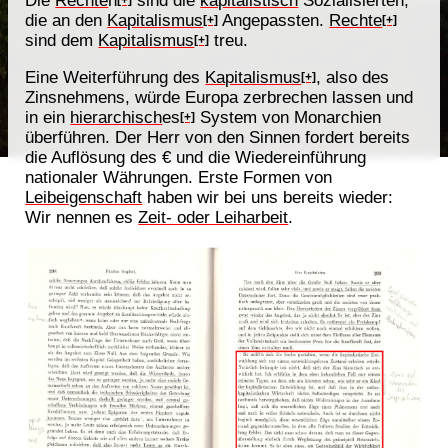
die an den
Kapitalismus
Angepassten.
Rechte
[+]
[+]
sind dem
Kapitalismus
treu.
[+]
Eine Weiterführung des
Kapitalismus
, also des
[+]
Zinsnehmens, würde Europa zerbrechen lassen und
in ein
hierarchisch
es
System von Monarchien
[+]
überführen. Der Herr von den Sinnen fordert bereits
die Auflösung des € und die Wiedereinführung
nationaler Währungen. Erste Formen von
Leibeigenschaft
haben wir bei uns bereits wieder:
Wir nennen es
Zeit- oder Leiharbeit
.