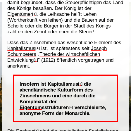
damit begründet, dass die Steuerpflichtigen das Land
des Königs besaßen. Der König ist der
Eigentümer
, die Leihsache heißt Lehen
[+]
(Wortherkunft von leihen) und die Bauern auf der
Scholle oder die Bürger in der Stadt des Königs
zahlten den Zehnt oder eben die Steuer!
Dass das Zinsnehmen das wesentliche Element des
Kapitalismus
ist, ist spätestens seit
Joseph
[+]
Schumpeters
„
Theorie der wirtschaftlichen
Entwicklung
” (1912) öffentlich vorgetragen und
[+]
anerkannt.
Insofern ist
Kapitalismus
die
[+]
abendländische Kulturform des
Zinsnehmens und eine durch die
Komplexität der
Eigentum
sstrukturen
verschleierte,
[+]
anonyme Form der Monarchie.
Die
Rechte
n
sind die
kapitalistisch
Sozialisierten,
[+]