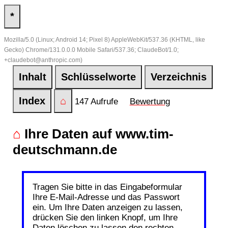
*
Mozilla/5.0 (Linux; Android 14; Pixel 8) AppleWebKit/537.36 (KHTML, like
Gecko) Chrome/131.0.0.0 Mobile Safari/537.36; ClaudeBot/1.0;
+claudebot@anthropic.com)
Inhalt
Schlüsselworte
Verzeichnis
Index
⌂
147 Aufrufe
Bewertung
⌂
Ihre Daten auf www.tim-
deutschmann.de
Tragen Sie bitte in das Eingabeformular
Ihre E-Mail-Adresse und das Passwort
ein. Um Ihre Daten anzeigen zu lassen,
drücken Sie den linken Knopf, um Ihre
Daten löschen zu lassen den rechten.