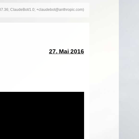
537.36; ClaudeBot/1.0; +claudebot@anthropic.com)
27. Mai 2016