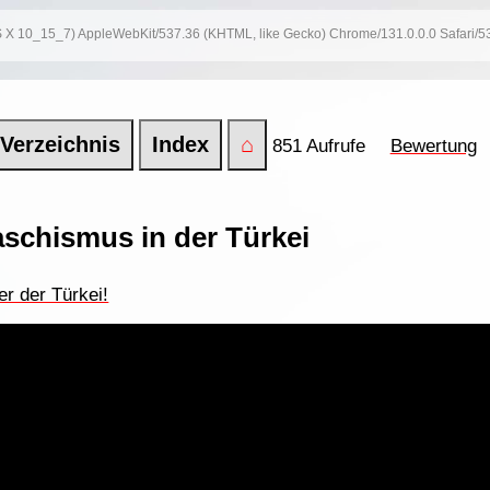
 OS X 10_15_7) AppleWebKit/537.36 (KHTML, like Gecko) Chrome/131.0.0.0 Safari/
Verzeichnis
Index
⌂
851 Aufrufe
Bewertung
schismus in der Türkei
er der Türkei!