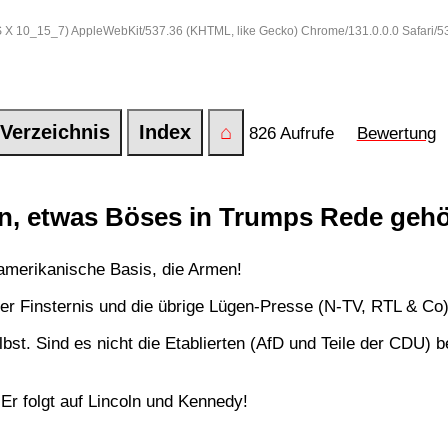
 OS X 10_15_7) AppleWebKit/537.36 (KHTML, like Gecko) Chrome/131.0.0.0 Safari/
Verzeichnis
Index
⌂
826 Aufrufe
Bewertung
nen, etwas Böses in Trumps Rede geh
 amerikanische Basis, die Armen!
r Finsternis und die übrige Lügen-Presse (N-TV, RTL & Co
lbst. Sind es nicht die Etablierten (AfD und Teile der CDU) b
 Er folgt auf Lincoln und Kennedy!