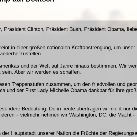
r, Präsident Clinton, Präsident Bush, Präsident Obama, lieb
reint in einer großen nationalen Kraftanstrengung, um unse
wiederherzustellen.
erikas und der Welt auf Jahre hinaus bestimmen. Wir wer
t sein. Aber wir werden es schaffen.
diesen Treppenstufen zusammen, um den friedvollen und geo
a und der First Lady Michelle Obama dankbar für ihre großz
besondere Bedeutung. Denn heute übertragen wir nicht nur d
 anderen – vielmehr nehmen wir Washington, DC, die Macht -
n der Hauptstadt unserer Nation die Früchte der Regierungsa