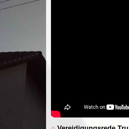
⌂
Vereidigungsrede Tru