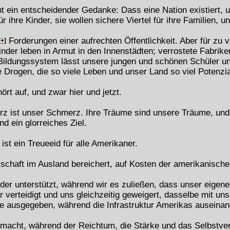
 ein entscheidender Gedanke: Dass eine Nation existiert, u
 ihre Kinder, sie wollen sichere Viertel für ihre Familien, un
Forderungen einer aufrechten Öffentlichkeit. Aber für zu v
[+]
inder leben in Armut in den Innenstädten; verrostete Fabrike
Bildungssystem lässt unsere jungen und schönen Schüler ung
ie Drogen, die so viele Leben und unser Land so viel Potenzi
t auf, und zwar hier und jetzt.
rz ist unser Schmerz. Ihre Träume sind unsere Träume, und i
nd ein glorreiches Ziel.
ist ein Treueeid für alle Amerikaner.
schaft im Ausland bereichert, auf Kosten der amerikanische
der unterstützt, während wir es zuließen, dass unser eigene
verteidigt und uns gleichzeitig geweigert, dasselbe mit un
e ausgegeben, während die Infrastruktur Amerikas auseinande
macht, während der Reichtum, die Stärke und das Selbstver