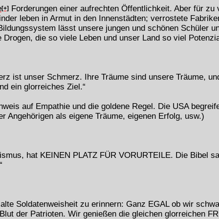
e
Forderungen einer aufrechten Öffentlichkeit. Aber für zu 
[+]
inder leben in Armut in den Innenstädten; verrostete Fabrike
Bildungssystem lässt unsere jungen und schönen Schüler ung
ie Drogen, die so viele Leben und unser Land so viel Potenzi
erz ist unser Schmerz. Ihre Träume sind unsere Träume, und 
nd ein glorreiches Ziel.“
inweis auf Empathie und die goldene Regel. Die USA begreife
r Angehörigen als eigene Träume, eigenen Erfolg, usw.)
riotismus, hat KEINEN PLATZ FÜR VORURTEILE. Die Bibel sa
“
e alte Soldatenweisheit zu erinnern: Ganz EGAL ob wir schwa
Blut der Patrioten. Wir genießen die gleichen glorreichen F