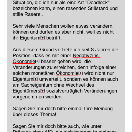
Situation, die ich nur als eine Art "Deadlock"
bezeichnen kann, einen rasenden Stillstand und
stille Raserei.
Sehr viele Menschen wollen etwas verändern,
können und dürfen es aber nicht, weil es nicht
ihr
Eigentum
betrifft.
[+]
Aus diesem Grund vertrete ich seit 8 Jahren die
Position, dass es mit einer
Negativzins-
Ökonomie
besser gehen wird, die
[+]
Veränderungen zu erreichen, denn infolge einer
solchen monetären
Ökonomie
wird nicht nur
[+]
Eigentum
umverteilt, sondern es können auch
[+]
am Sacheigentum ohne Wechsel des
Eigentümers
sozialverträglich Veränderungen
[+]
vorgenommen werden.
Sagen Sie mir doch bitte einmal Ihre Meinung
über dieses Thema!
Sagen Sie mir doch bitte auch, wie unter
Präsenz einer AfD, die sich bestens in meinem