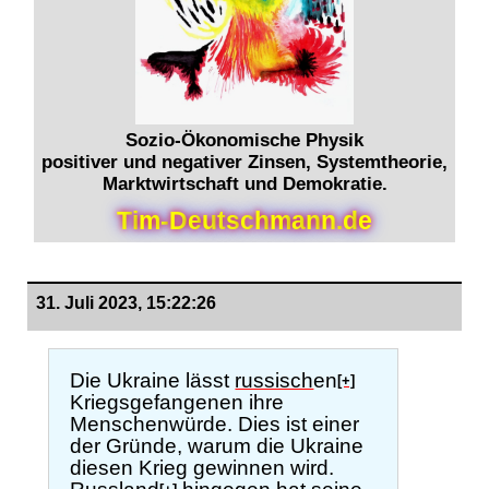
Sozio-Ökonomische Physik
positiver und negativer Zinsen, Systemtheorie,
Marktwirtschaft und Demokratie.
T
i
m
-
D
e
u
t
s
c
h
m
a
n
n
.
d
e
31. Juli 2023, 15:22:26
Die Ukraine lässt
russisch
en
[+]
Kriegsgefangenen ihre
Menschenwürde. Dies ist einer
der Gründe, warum die Ukraine
diesen Krieg gewinnen wird.