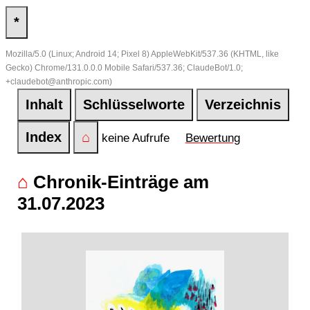
*
Mozilla/5.0 (Linux; Android 14; Pixel 8) AppleWebKit/537.36 (KHTML, like
Gecko) Chrome/131.0.0.0 Mobile Safari/537.36; ClaudeBot/1.0;
+claudebot@anthropic.com)
Inhalt
Schlüsselworte
Verzeichnis
Index
⌂
keine Aufrufe
Bewertung
⌂
Chronik-Einträge am
31.07.2023