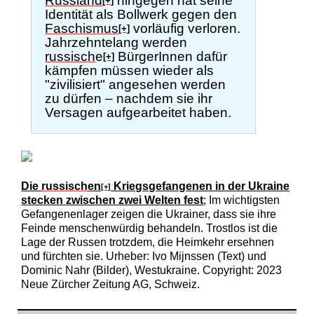
Russland
hingegen hat seine
[+]
Identität als Bollwerk gegen den
Faschismus
vorläufig verloren.
[+]
Jahrzehntelang werden
russisch
e
BürgerInnen dafür
[+]
kämpfen müssen wieder als
"zivilisiert" angesehen werden
zu dürfen – nachdem sie ihr
Versagen aufgearbeitet haben.
Die
russisch
en
Kriegsgefangenen in der Ukraine
[+]
stecken zwischen zwei Welten fest
; Im wichtigsten
Gefangenenlager zeigen die Ukrainer, dass sie ihre
Feinde menschenwürdig behandeln. Trostlos ist die
Lage der Russen trotzdem, die Heimkehr ersehnen
und fürchten sie. Urheber: Ivo Mijnssen (Text) und
Dominic Nahr (Bilder), Westukraine. Copyright: 2023
Neue Zürcher Zeitung AG, Schweiz.