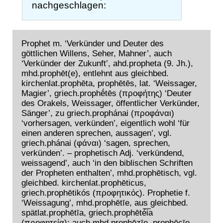
nachgeschlagen:
Prophet m. ‘Verkünder und Deuter des
göttlichen Willens, Seher, Mahner’, auch
‘Verkünder der Zukunft’, ahd.propheta (9. Jh.),
mhd.prophēt(e), entlehnt aus gleichbed.
kirchenlat.prophēta, prophētēs, lat. ‘Weissager,
Magier’, griech.prophḗtēs (προφήτης) ‘Deuter
des Orakels, Weissager, öffentlicher Verkünder,
Sänger’, zu griech.prophánai (προφάναι)
‘vorhersagen, verkünden’, eigentlich wohl ‘für
einen anderen sprechen, aussagen’, vgl.
griech.phánai (φάναι) ‘sagen, sprechen,
verkünden’. – prophetisch Adj. ‘verkündend,
weissagend’, auch ‘in den biblischen Schriften
der Propheten enthalten’, mhd.prophētisch, vgl.
gleichbed. kirchenlat.prophēticus,
griech.prophētikós (προφητικός). Prophetie f.
‘Weissagung’, mhd.prophētīe, aus gleichbed.
spätlat.prophētīa, griech.prophēté͞ia
(προφητεία); auch mhd.prophēzīe, prophēcīe,