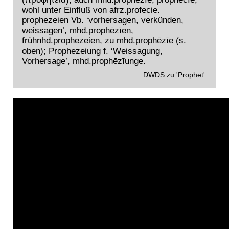
wohl unter Einfluß von afrz.profecie.
prophezeien Vb. ‘vorhersagen, verkünden,
weissagen’, mhd.prophēzīen,
frühnhd.prophezeien, zu mhd.prophēzīe (s.
oben); Prophezeiung f. ‘Weissagung,
Vorhersage’, mhd.prophēzīunge.
DWDS zu '
Prophet
'.