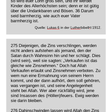
so wird euer Lohn groß sein, und ihr werdet
Kinder des Allerhöchsten sein; denn er ist gütig
über die Undankbaren und Bösen. 36 Darum
seid barmherzig, wie auch euer Vater
barmherzig ist.
Quelle:
Lukas 6
in der
Luther
bibel
1912.
[+]
275 Diejenigen, die Zins verschlingen, werden
nicht anders aufstehen als jemand, den der
Satan durch Wahnsinn hin und her schlägt. Dies
(wird sein), weil sie sagten: „Verkaufen ist das
gleiche wie Zinsnehmen.“ Doch hat Allah
Verkaufen erlaubt und Zinsnehmen verboten. Zu
wem nun eine Ermahnung von seinem Herrn
kommt, und der dann aufhört, dem soll gehören,
was vergangen ist, und seine Angelegenheit
steht bei Allah. Wer aber rückfällig wird, jene
sind Insassen des (Höllen)feuers. Ewig werden
sie darin bleiben.
276 Dahinschwinden lassen wird Allah den Zins