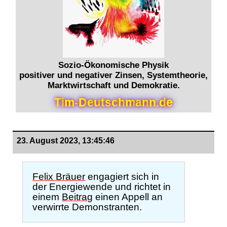
Sozio-Ökonomische Physik
positiver und negativer Zinsen, Systemtheorie,
Marktwirtschaft und Demokratie.
T
i
m
-
D
e
u
t
s
c
h
m
a
n
n
.
d
e
23. August 2023, 13:45:46
Felix Bräuer
engagiert sich in
der Energiewende und richtet in
einem
Beitrag
einen Appell an
verwirrte Demonstranten.