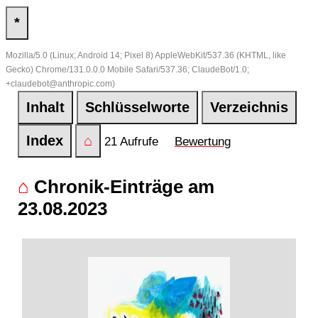
*
Mozilla/5.0 (Linux; Android 14; Pixel 8) AppleWebKit/537.36 (KHTML, like
Gecko) Chrome/131.0.0.0 Mobile Safari/537.36; ClaudeBot/1.0;
+claudebot@anthropic.com)
Inhalt
Schlüsselworte
Verzeichnis
Index
⌂
21 Aufrufe
Bewertung
⌂
Chronik-Einträge am
23.08.2023