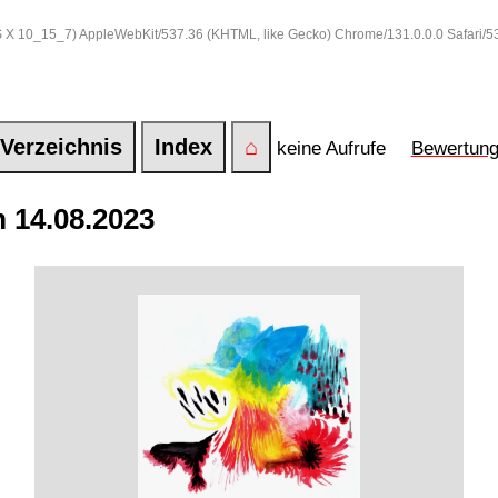
 OS X 10_15_7) AppleWebKit/537.36 (KHTML, like Gecko) Chrome/131.0.0.0 Safari/
Verzeichnis
Index
⌂
keine Aufrufe
Bewertun
 14.08.2023