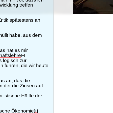
wicklung treffen
ritik spätestens an
müllt habe, aus dem
as hat es mir
haftslehre
[+]
 logisch zur
n führen, die wir heute
as an, das die
 in der die Zinsen auf
istische Hälfte der
tische
Ökonomie
[+]