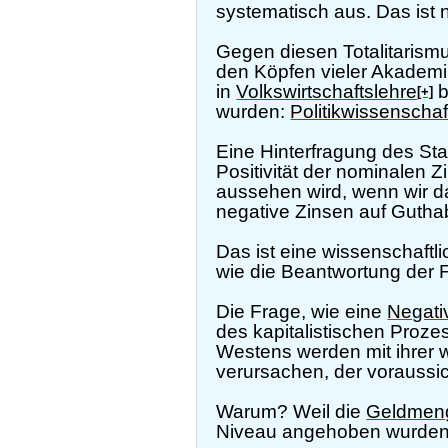
systematisch aus. Das ist ni
Gegen diesen Totalitarism
den Köpfen vieler Akademike
in
Volkswirtschaftslehre
b
[+]
wurden:
Politikwissenschaf
Eine Hinterfragung des St
Positivität der nominalen 
aussehen wird, wenn wir da
negative Zinsen auf Gutha
Das ist eine wissenschaft
wie die Beantwortung der F
Die Frage, wie eine
Negati
des kapitalistischen Proze
Westens werden mit ihrer 
verursachen, der voraussich
Warum? Weil die
Geldmen
Niveau angehoben wurden