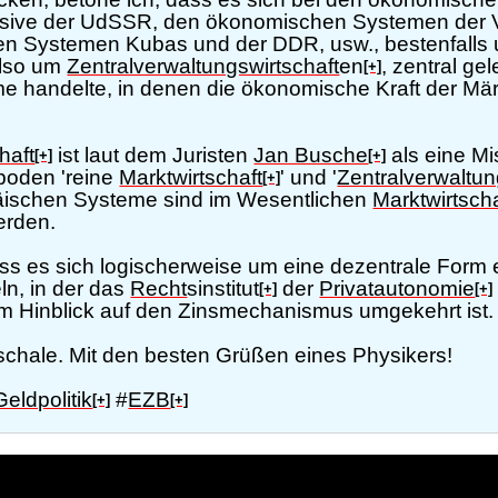
usive der UdSSR, den ökonomischen Systemen der V
en Systemen Kubas und der DDR, usw., bestenfalls
also um
Zentralverwaltungswirtschaft
en
, zentral ge
[+]
eme handelte, in denen die ökonomische Kraft der Mä
haft
ist laut dem Juristen
Jan Busche
als eine Mi
[+]
[+]
poden 'reine
Marktwirtschaft
' und '
Zentralverwaltun
[+]
ischen Systeme sind im Wesentlichen
Marktwirtscha
erden.
ss es sich logischerweise um eine dezentrale Form 
ln, in der das
Recht
sinstitut
der
Privatautonomie
[+]
[+]
im Hinblick auf den Zinsmechanismus umgekehrt ist.
schale. Mit den besten Grüßen eines Physikers!
Geldpolitik
#
EZB
[+]
[+]