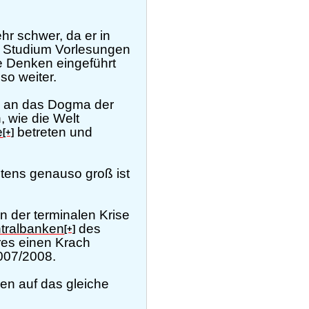
r schwer, da er in
hes Studium Vorlesungen
e Denken eingeführt
so weiter.
es, an das Dogma der
, wie die Welt
e
betreten und
[+]
tens genauso groß ist
 in der terminalen Krise
tralbanken
des
[+]
res einen Krach
2007/2008.
sen auf das gleiche