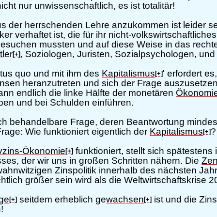
cht nur unwissenschaftlich, es ist totalitär!
us der herrschenden Lehre anzukommen ist leider seh
r verhaftet ist, die für ihr nicht-volkswirtschaftlic
esuchen mussten und auf diese Weise in das recht
t
ler
, Soziologen, Juristen, Sozialpsychologen, und 
[+]
atus quo und mit ihm des
Kapitalismus
' erfordert 
[+]
Zinsen heranzutreten und sich der Frage auszusetzen
nn endlich die linke Hälfte der monetären
Ökonomi
ben und bei Schulden einführen.
lich behandelbare Frage, deren Beantwortung mindes
rage: Wie funktioniert eigentlich der
Kapitalismus
?
[+]
vzins-Ökonomie
funktioniert, stellt sich spätestens
[+]
sses, der wir uns in großen Schritten nähern. Die
Zen
wahnwitzigen Zinspolitik innerhalb des nächsten Jah
tlich größer sein wird als die Weltwirtschaftskrise 
ge
seitdem erheblich ge
wachsen
ist und die Zin
[+]
[+]
!