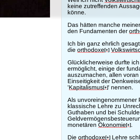
keine zutreffenden Aussage
könne.
Das hätten manche meine
den Fundamenten der
ort
Ich bin ganz ehrlich gesag
die
orthodoxe
Volkswirts
[+]
Glücklicherweise durfte ic
ermöglicht, einige der fu
auszumachen, allen voran 
Einseitigkeit der Denkweise
'
Kapitalismus
' nennen.
[+]
Als unvoreingenommener Ph
klassische Lehre zu Unrec
Guthaben und bei Schulden
Geldvermögensbesteuerung, 
monetären
Ökonomie
.
[+]
Die
orthodoxe
Lehre schli
[+]