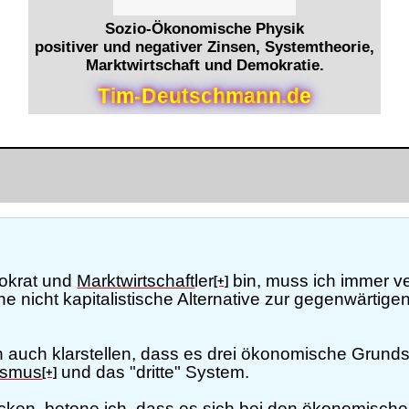
Sozio-Ökonomische Physik
positiver und negativer Zinsen, Systemtheorie,
Marktwirtschaft und Demokratie.
T
i
m
-
D
e
u
t
s
c
h
m
a
n
n
.
d
e
okrat und
Marktwirtschaft
ler
bin, muss ich immer ve
[+]
 nicht kapitalistische Alternative zur gegenwärtige
n auch klarstellen, dass es drei ökonomische Grund
ismus
und das "dritte" System.
[+]
cken, betone ich, dass es sich bei den ökonomisc