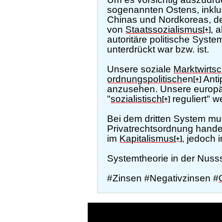
sogenannten Ostens, inkl
Chinas und Nordkoreas, d
von
Staatssozialismus
, 
[+]
autoritäre politische Syst
unterdrückt war bzw. ist.
Unsere soziale
Marktwirtsc
ordnungspolitisch
en
Anti
[+]
anzusehen. Unsere europä
"
sozialistisch
reguliert" w
[+]
Bei dem dritten System mu
Privatrechtsordnung hande
im
Kapitalismus
, jedoch 
[+]
Systemtheorie in der Nuss
#Zinsen #Negativzinsen #