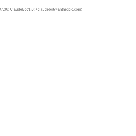
537.36; ClaudeBot/1.0; +claudebot@anthropic.com)
g