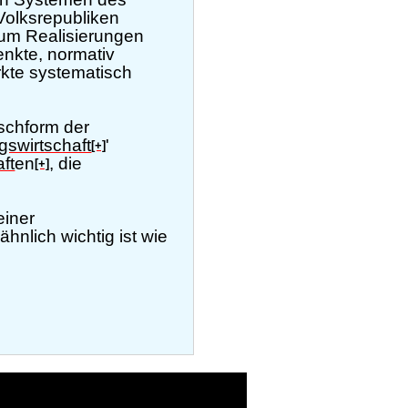
olksrepubliken
 um Realisierungen
lenkte, normativ
rkte systematisch
schform der
gswirtschaft
'
[+]
ft
en
, die
[+]
einer
ähnlich wichtig ist wie