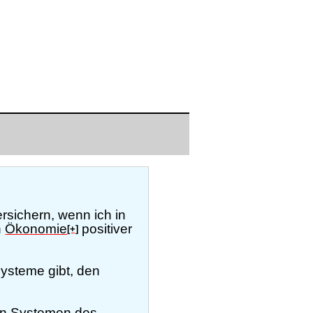
rsichern, wenn ich in
n
Ökonomie
positiver
[+]
systeme gibt, den
hen Systemen des