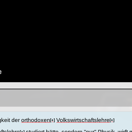
gkeit der
orthodoxen
Volkswirtschaftslehre
[+]
[+]
ftslehre
studiert hätte, sondern "nur" Physik, wirft 
[+]