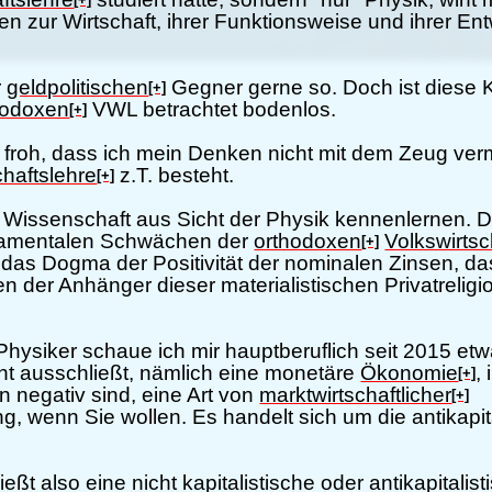
n zur Wirtschaft, ihrer Funktionsweise und ihrer Ent
r
geldpolitischen
Gegner gerne so. Doch ist diese K
[+]
hodoxen
VWL betrachtet bodenlos.
[+]
t froh, dass ich mein Denken nicht mit dem Zeug ver
chaftslehre
z.T. besteht.
[+]
h Wissenschaft aus Sicht der Physik kennenlernen. D
ndamentalen Schwächen der
orthodoxen
Volkswirtsc
[+]
das Dogma der Positivität der nominalen Zinsen, das
n der Anhänger dieser materialistischen Privatreligio
ysiker schaue ich mir hauptberuflich seit 2015 etw
ht ausschließt, nämlich eine monetäre
Ökonomie
,
[+]
 negativ sind, eine Art von
marktwirtschaftlicher
[+]
wenn Sie wollen. Es handelt sich um die antikapital
eßt also eine nicht kapitalistische oder antikapitalis