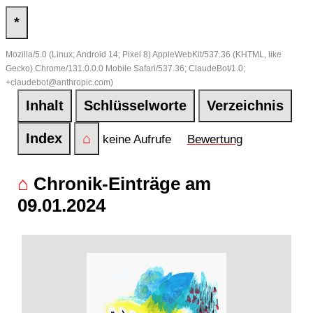
*
Mozilla/5.0 (Linux; Android 14; Pixel 8) AppleWebKit/537.36 (KHTML, like
Gecko) Chrome/131.0.0.0 Mobile Safari/537.36; ClaudeBot/1.0;
+claudebot@anthropic.com)
Inhalt
Schlüsselworte
Verzeichnis
Index
⌂
keine Aufrufe
Bewertung
⌂
Chronik-Einträge am
09.01.2024