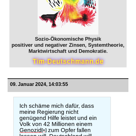
Sozio-Ökonomische Physik
positiver und negativer Zinsen, Systemtheorie,
Marktwirtschaft und Demokratie.
T
i
m
-
D
e
u
t
s
c
h
m
a
n
n
.
d
e
09. Januar 2024, 14:03:55
Ich schäme mich dafür, dass
meine Regierung nicht
genügend Hilfe leistet und ein
Volk von 42 Millionen einem
Genozid
zum Opfer fallen
[+]