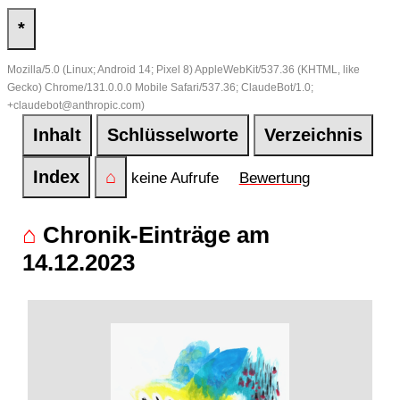
*
Mozilla/5.0 (Linux; Android 14; Pixel 8) AppleWebKit/537.36 (KHTML, like
Gecko) Chrome/131.0.0.0 Mobile Safari/537.36; ClaudeBot/1.0;
+claudebot@anthropic.com)
Inhalt
Schlüsselworte
Verzeichnis
Index
⌂
keine Aufrufe
Bewertung
⌂
Chronik-Einträge am
14.12.2023