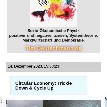
Sozio-Ökonomische Physik
positiver und negativer Zinsen, Systemtheorie,
Marktwirtschaft und Demokratie.
T
i
m
-
D
e
u
t
s
c
h
m
a
n
n
.
d
e
14. Dezember 2023, 15:30:23
Circular Economy: Trickle
Down & Cycle Up