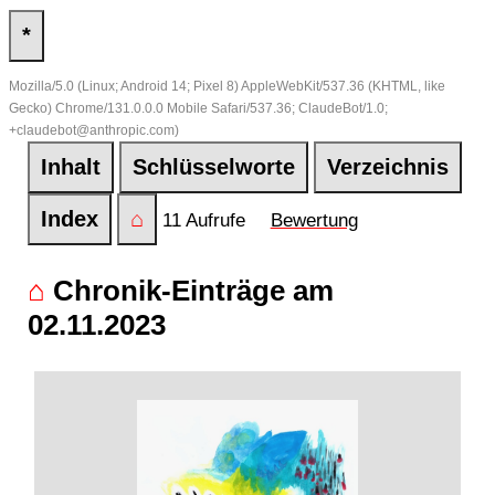
*
Mozilla/5.0 (Linux; Android 14; Pixel 8) AppleWebKit/537.36 (KHTML, like
Gecko) Chrome/131.0.0.0 Mobile Safari/537.36; ClaudeBot/1.0;
+claudebot@anthropic.com)
Inhalt
Schlüsselworte
Verzeichnis
Index
⌂
11 Aufrufe
Bewertung
⌂
Chronik-Einträge am
02.11.2023