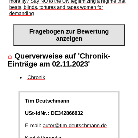
morality? Say NO to the UN legitimizing a regime that
beats, blinds, tortures and rapes women for
demanding
Fragebogen zur Bewertung
anzeigen
⌂
Querverweise auf 'Chronik-
Einträge am 02.11.2023'
Chronik
Tim Deutschmann
USt-IdNr.: DE342866832
E-mail:
autor@tim-deutschmann.de
Kontaktformular