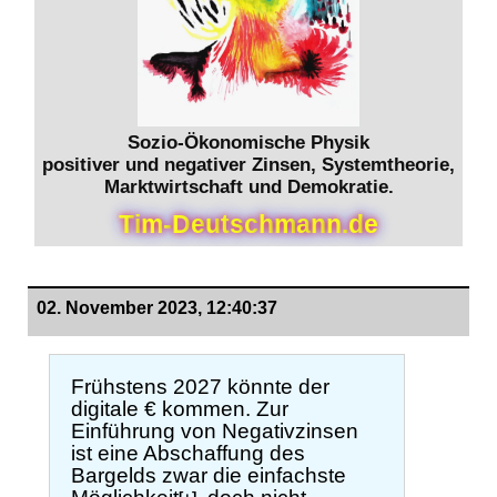
Sozio-Ökonomische Physik
positiver und negativer Zinsen, Systemtheorie,
Marktwirtschaft und Demokratie.
T
i
m
-
D
e
u
t
s
c
h
m
a
n
n
.
d
e
02. November 2023, 12:40:37
Frühstens 2027 könnte der
digitale € kommen. Zur
Einführung von Negativzinsen
ist eine Abschaffung des
Bargelds zwar die einfachste