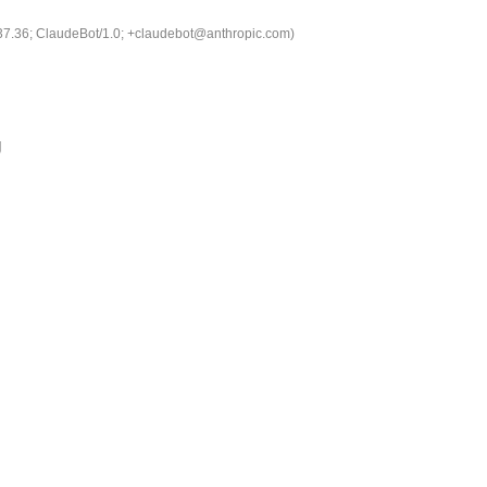
537.36; ClaudeBot/1.0; +claudebot@anthropic.com)
g