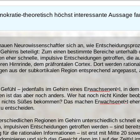
okratie-theoretisch höchst interessante Aussage fa
hauen Neurowissenschaftler sich an, wie Entscheidungsproz
 Gehirns beteiligt: Zum einen bestimmte Bereiche unterhalb 
n eher schnelle, impulsive Entscheidungen getroffen, die au
en Hirnrinde, dem präfrontalen Cortex. Dort werden rational
gen aus der subkortikalen Region entsprechend angepasst, a
 Gefühl – jedenfalls im Gehirn eines Er
wachsen
en
, in dem
[+]
en ist das aber noch anders. Wer hat noch nicht Kinder beo
e nichts Süßes bekommen? Das machen Er
wachsen
e
eher 
[+]
zu entscheiden.
terschiedlichen Regionen im Gehirn unterschiedlich schnell e
, impulsiven Entscheidungen getroffen werden – sind bereits 
 für die rationalen Informationen – ist erst mit Mitte 20 sowe
 dominieren und sich das Gewicht dann im Lauf der
Zeit
im
[+]