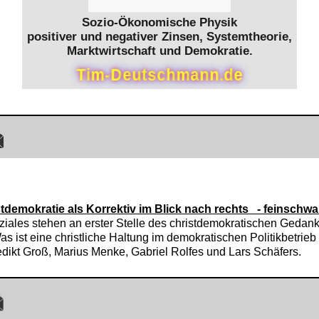
Sozio-Ökonomische Physik
positiver und negativer Zinsen, Systemtheorie,
Marktwirtschaft und Demokratie.
T
i
m
-
D
e
u
t
s
c
h
m
a
n
n
.
d
e
stdemokratie als Korrektiv im Blick nach rechts - feinschwa
Soziales stehen an erster Stelle des christdemokratischen Gedan
 ist eine christliche Haltung im demokratischen Politikbetrieb i
dikt Groß, Marius Menke, Gabriel Rolfes und Lars Schäfers.