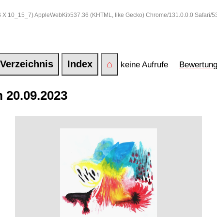
 OS X 10_15_7) AppleWebKit/537.36 (KHTML, like Gecko) Chrome/131.0.0.0 Safari/
Verzeichnis
Index
⌂
keine Aufrufe
Bewertun
 20.09.2023