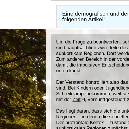
Eine demografisch und dem
folgenden Artikel:
Um die Frage zu beantworten, sc
sind hauptsächlich zwei Teile des
subkortikale Regionen. Dort werde
Zum anderen Bereich in der vorder
damit die impulsiven Entscheidun
unterdrückt.
Der Verstand kontrolliert also das
sind. Bei Kindern oder Jugendlich
Schreikrampf bekommen, weil si
mit der
Zeit
, vernunftgesteuert 
[+]
Das liegt daran, dass sich die un
Regionen – in denen die schnellen
Der präfrontale Kortex – zuständig
subkortikalen Regionen zunächst