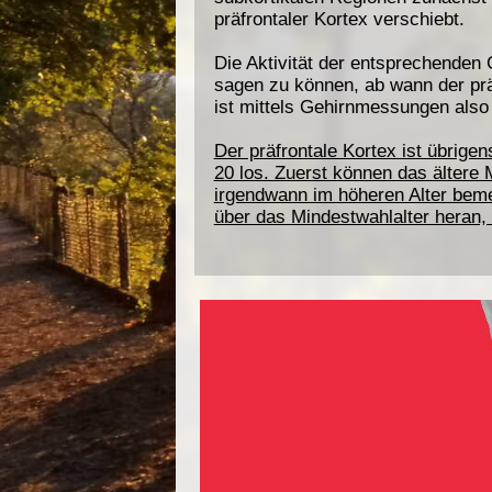
präfrontaler Kortex verschiebt.
Die Aktivität der entsprechenden
sagen zu können, ab wann der präf
ist mittels Gehirnmessungen also
Der präfrontale Kortex ist übrige
20 los. Zuerst können das ältere
irgendwann im höheren Alter beme
über das Mindestwahlalter heran, 