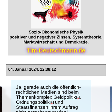
Sozio-Ökonomische Physik
positiver und negativer Zinsen, Systemtheorie,
Marktwirtschaft und Demokratie.
T
i
m
-
D
e
u
t
s
c
h
m
a
n
n
.
d
e
04. Januar 2024, 12:38:12
Ja, gerade auch die öffentlich-
rechtlichen Medien sind beim
Themenkomplex
Geldpolitik
,
[+]
Ordnungspolitik
und
[+]
Staatsfinanzen ihrem Auftrag