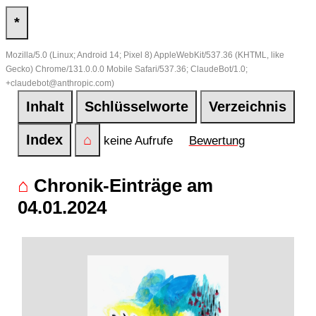
*
Mozilla/5.0 (Linux; Android 14; Pixel 8) AppleWebKit/537.36 (KHTML, like
Gecko) Chrome/131.0.0.0 Mobile Safari/537.36; ClaudeBot/1.0;
+claudebot@anthropic.com)
Inhalt
Schlüsselworte
Verzeichnis
Index
⌂
keine Aufrufe
Bewertung
⌂
Chronik-Einträge am
04.01.2024