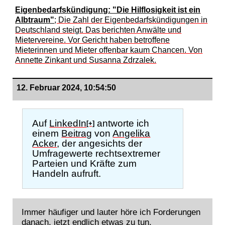
Eigenbedarfskündigung: "Die Hilflosigkeit ist ein
Albtraum"
; Die Zahl der Eigenbedarfskündigungen in
Deutschland steigt. Das berichten Anwälte und
Mietervereine. Vor Gericht haben betroffene
Mieterinnen und Mieter offenbar kaum Chancen. Von
Annette Zinkant und Susanna Zdrzalek.
12. Februar 2024, 10:54:50
Auf
LinkedIn
antworte ich
[+]
einem
Beitrag
von
Angelika
Acker
, der angesichts der
Umfragewerte rechtsextremer
Parteien und Kräfte zum
Handeln aufruft.
Immer häufiger und lauter höre ich Forderungen
danach, jetzt endlich etwas zu tun.