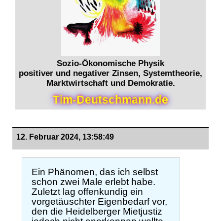
Sozio-Ökonomische Physik
positiver und negativer Zinsen, Systemtheorie,
Marktwirtschaft und Demokratie.
T
i
m
-
D
e
u
t
s
c
h
m
a
n
n
.
d
e
12. Februar 2024, 13:58:49
Ein Phänomen, das ich selbst
schon zwei Male erlebt habe.
Zuletzt lag offenkundig ein
vorgetäuschter Eigenbedarf vor,
den die Heidelberger Mietjustiz