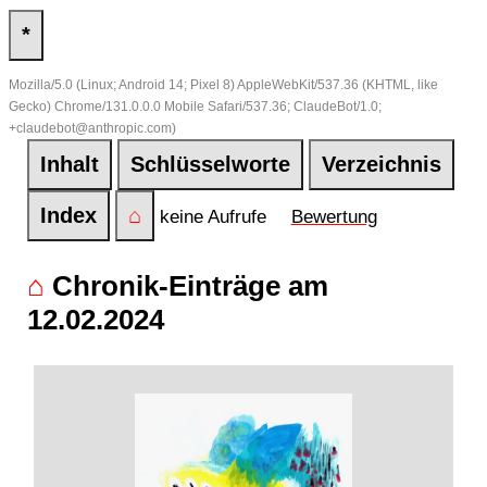
*
Mozilla/5.0 (Linux; Android 14; Pixel 8) AppleWebKit/537.36 (KHTML, like
Gecko) Chrome/131.0.0.0 Mobile Safari/537.36; ClaudeBot/1.0;
+claudebot@anthropic.com)
Inhalt
Schlüsselworte
Verzeichnis
Index
⌂
keine Aufrufe
Bewertung
⌂
Chronik-Einträge am
12.02.2024