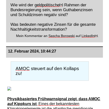
Wie wird der
geldpolitische
Rahmen der
[+]
Bundesregierung sein, wenn Guthabenzinsen
und Schuldzinsen negativ sind?
Was bedeuten negative Zinsen für die gesamte
Nachhaltigkeitstransformation?
Mein Kommentar an
Sascha Borowski
auf
LinkedIn
.
[+]
12. Februar 2024, 10:44:27
AMOC
steuert auf den Kollaps
zu!
Physikbasiertes Frühwarnsignal zeigt, dass AMOC
auf Kippkurs ist
; Eines der bekanntesten
Klimakippelemente ist die atlantische meridionale