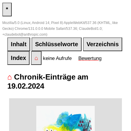
*
Mozilla/5.0 (Linux; Android 14; Pixel 8) AppleWebKit/537.36 (KHTML, like
Gecko) Chrome/131.0.0.0 Mobile Safari/537.36; ClaudeBot/1.0;
+claudebot@anthropic.com)
Inhalt
Schlüsselworte
Verzeichnis
Index
⌂
keine Aufrufe
Bewertung
⌂
Chronik-Einträge am
19.02.2024