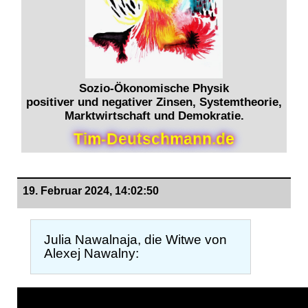
Sozio-Ökonomische Physik
positiver und negativer Zinsen, Systemtheorie,
Marktwirtschaft und Demokratie.
T
i
m
-
D
e
u
t
s
c
h
m
a
n
n
.
d
e
19. Februar 2024, 14:02:50
Julia Nawalnaja, die Witwe von
Alexej Nawalny: