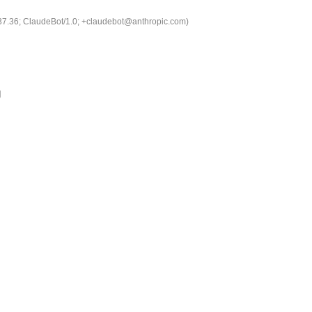
537.36; ClaudeBot/1.0; +claudebot@anthropic.com)
g