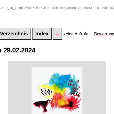
 OS X 10_15_7) AppleWebKit/537.36 (KHTML, like Gecko) Chrome/131.0.0.0 Safari/
Verzeichnis
Index
⌂
keine Aufrufe
Bewertun
 29.02.2024