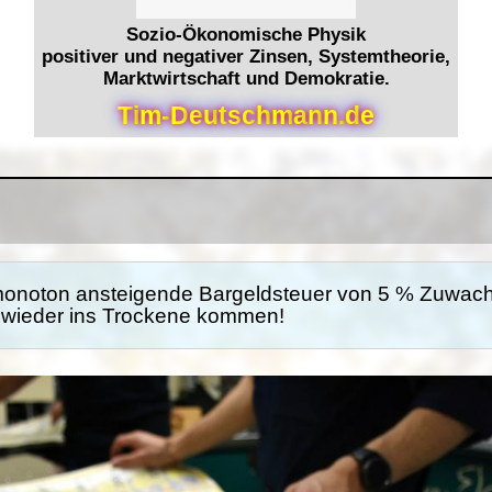
Sozio-Ökonomische Physik
positiver und negativer Zinsen, Systemtheorie,
Marktwirtschaft und Demokratie.
T
i
m
-
D
e
u
t
s
c
h
m
a
n
n
.
d
e
monoton ansteigende Bargeldsteuer von 5 % Zuwac
e wieder ins Trockene kommen!