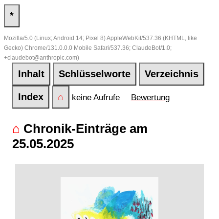
*
Mozilla/5.0 (Linux; Android 14; Pixel 8) AppleWebKit/537.36 (KHTML, like
Gecko) Chrome/131.0.0.0 Mobile Safari/537.36; ClaudeBot/1.0;
+claudebot@anthropic.com)
Inhalt
Schlüsselworte
Verzeichnis
Index
⌂
keine Aufrufe
Bewertung
⌂
Chronik-Einträge am
25.05.2025