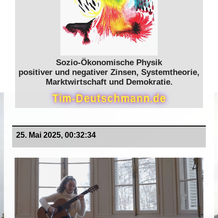
Sozio-Ökonomische Physik
positiver und negativer Zinsen, Systemtheorie,
Marktwirtschaft und Demokratie.
T
i
m
-
D
e
u
t
s
c
h
m
a
n
n
.
d
e
25. Mai 2025, 00:32:34