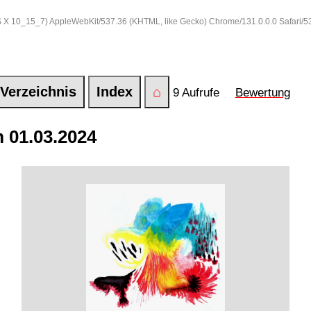
 OS X 10_15_7) AppleWebKit/537.36 (KHTML, like Gecko) Chrome/131.0.0.0 Safari/
Verzeichnis
Index
⌂
9 Aufrufe
Bewertung
 01.03.2024