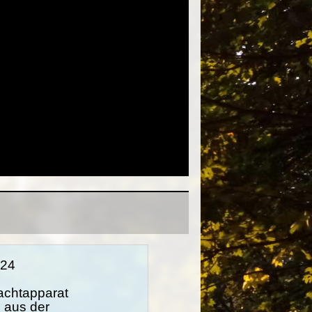
.24
chtapparat
 aus der