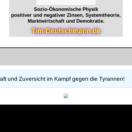
Sozio-Ökonomische Physik
positiver und negativer Zinsen, Systemtheorie,
Marktwirtschaft und Demokratie.
T
i
m
-
D
e
u
t
s
c
h
m
a
n
n
.
d
e
raft und Zuversicht im Kampf gegen die Tyrannen!