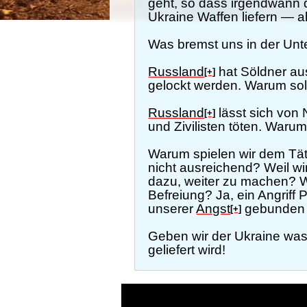
geht, so dass irgendwann 
Ukraine Waffen liefern — al
Was bremst uns in der Unt
Russland
hat Söldner au
[+]
gelockt werden. Warum sol
Russland
lässt sich von 
[+]
und Zivilisten töten. War
Warum spielen wir dem Tät
nicht ausreichend? Weil wi
dazu, weiter zu machen? Wa
Befreiung? Ja, ein Angriff
unserer
Angst
gebunden u
[+]
Geben wir der Ukraine was si
geliefert wird!