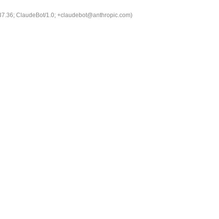
537.36; ClaudeBot/1.0; +claudebot@anthropic.com)