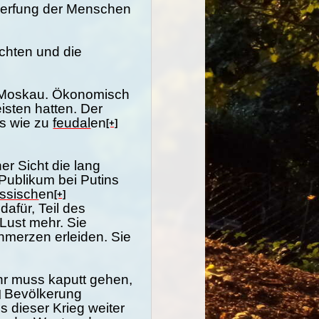
werfung der Menschen
chten und die
in Moskau. Ökonomisch
isten hatten. Der
es wie zu
feudal
en
[+]
er Sicht die lang
ublikum bei Putins
ussisch
en
[+]
afür, Teil des
Lust mehr. Sie
hmerzen erleiden. Sie
hr muss kaputt gehen,
Bevölkerung
]
s dieser Krieg weiter