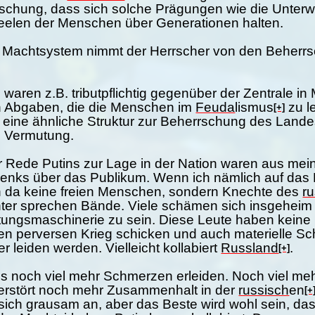
rschung, dass sich solche Prägungen wie die Unter
eelen der Menschen über Generationen halten.
 Machtsystem nimmt der Herrscher von den Beherrs
 waren z.B. tributpflichtig gegenüber der Zentrale 
den Abgaben, die die Menschen im
Feuda
lismus
zu le
[+]
 eine ähnliche Struktur zur Beherrschung des Land
ie Vermutung.
er Rede Putins zur Lage in der Nation waren aus mein
ks über das Publikum. Wenn ich nämlich auf das P
h da keine freien Menschen, sondern Knechte des
r
ter sprechen Bände. Viele schämen sich insgeheim d
ungsmaschinerie zu sein. Diese Leute haben keine 
sen perversen Krieg schicken und auch materielle Sc
r leiden werden. Vielleicht kollabiert
Russland
.
[+]
 noch viel mehr Schmerzen erleiden. Noch viel me
 zerstört noch mehr Zusammenhalt in der
russisch
en
[+
 sich grausam an, aber das Beste wird wohl sein, das