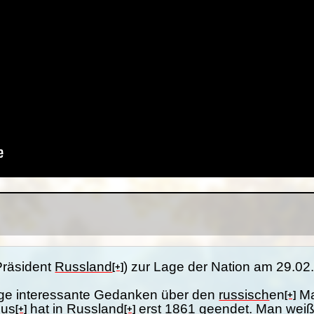
Präsident
Russland
) zur Lage der Nation am 29.02
[+]
nige interessante Gedanken über den
russisch
en
Ma
[+]
mus
hat in
Russland
erst 1861 geendet. Man weiß
[+]
[+]