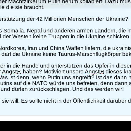
der Machtzirkel um Putin herum kollabiert. Dazu mu
le die sie braucht.
erstützung der 42 Millionen Menschen der Ukraine?
s Somalia, Nepal und anderen armen Ländern, die 
l der Westen keine Truppen in die Ukraine schicken
Nordkorea, Iran und China Waffen liefern, die ukrain
um darf die Ukraine keine Taurus-Marschflugkörper 
er in die Hände und unterstützen das Opfer in dies
r
Angst
haben? Motiviert unsere
Angst
dieses kra
[+]
[+]
s ist denn, wenn Putin uns angreift? Ist das dann n
 Putins auf die NATO würde uns befreien, denn dann s
nd dürfen zurückschlagen. Und das werden wir!
e will. Es sollte nicht in der Öffentlichkeit darüber 