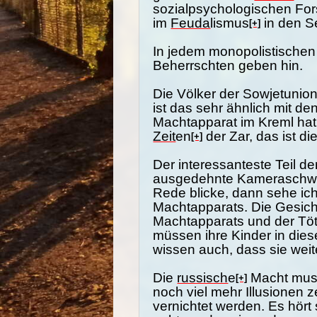
sozialpsychologischen Fo
im
Feuda
lismus
in den S
[+]
In jedem monopolistischen
Beherrschten geben hin.
Die Völker der Sowjetunion
ist das sehr ähnlich mit 
Machtapparat im Kreml hat
Zeit
en
der Zar, das ist d
[+]
Der interessanteste Teil d
ausgedehnte Kameraschwen
Rede blicke, dann sehe ic
Machtapparats. Die Gesich
Machtapparats und der Töt
müssen ihre Kinder in die
wissen auch, dass sie weite
Die
russisch
e
Macht muss
[+]
noch viel mehr Illusionen
vernichtet werden. Es hört