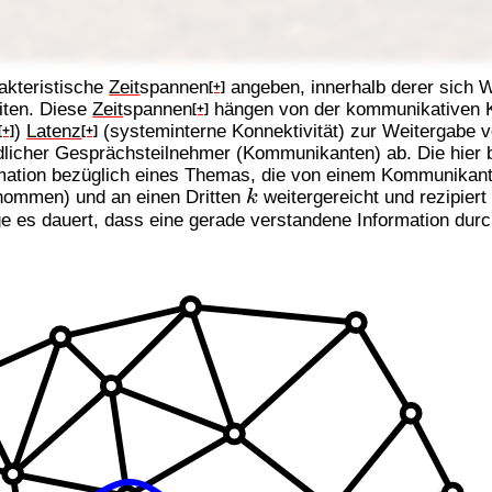
akteristische
Zeit
spannen
angeben, innerhalb derer sich W
[+]
iten. Diese
Zeit
spannen
hängen von der kommunikativen K
[+]
)
Latenz
(systeminterne Konnektivität) zur Weitergabe 
[+]
[+]
dlicher Gesprächsteilnehmer (Kommunikanten) ab. Die hier
formation bezüglich eines Themas, die von einem Kommunika
k
nommen) und an einen Dritten
weitergereicht und rezipiert
nge es dauert, dass eine gerade verstandene Information du