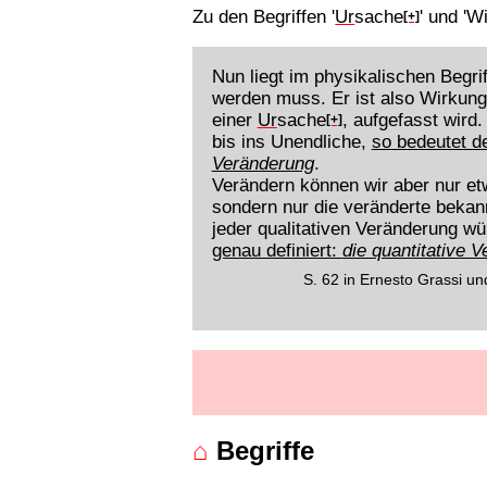
Zu den Begriffen '
Ur
sache
' und 'W
[+]
Nun liegt im physikalischen Begri
werden muss. Er ist also Wirkung
einer
Ur
sache
, aufgefasst wird
[+]
bis ins Unendliche,
so bedeutet d
Veränderung
.
Verändern können wir aber nur e
sondern nur die veränderte beka
jeder qualitativen Veränderung w
genau definiert:
die quantitative 
S. 62 in Ernesto Grassi u
⌂
Begriffe