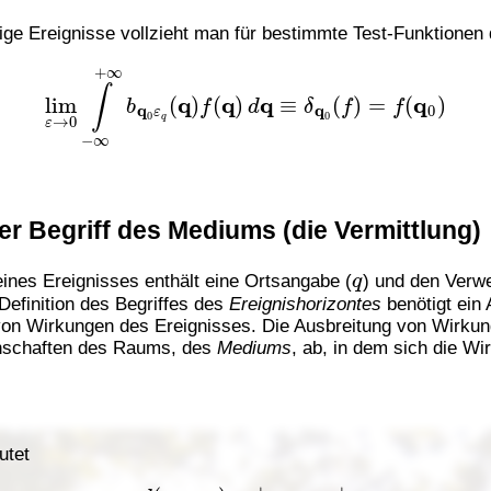
mige Ereignisse vollzieht man für bestimmte Test-Funktione
lim
ε
→
0
∫
−
∞
+
∞
b
q
0
ε
q
(
q
)
f
(
q
)
d
q
≡
δ
q
0
(
f
)
=
f
(
q
0
)
er Begriff des Mediums (die Vermittlung)
q
nes Ereignisses enthält eine Ortsangabe (
) und den Verwe
Definition des Begriffes des
Ereignishorizontes
benötigt ein
von Wirkungen des Ereignisses. Die Ausbreitung von Wirkun
nschaften des Raums, des
Mediums
, ab, in dem sich die Wi
utet
d
(
q
1
,
q
2
)
=
|
q
2
−
q
1
|
.