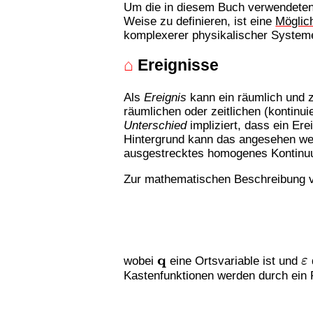
Um die in diesem Buch verwendeten
Weise zu definieren, ist eine
Möglic
komplexerer physikalischer System
⌂
Ereignisse
Als
Ereignis
kann ein räumlich und z
räumlichen oder zeitlichen (kontinu
Unterschied
impliziert, dass ein Ere
Hintergrund kann das angesehen wer
ausgestrecktes homogenes Kontinuu
Zur mathematischen Beschreibung v
q
ε
wobei
eine Ortsvariable ist und
Kastenfunktionen werden durch ein 