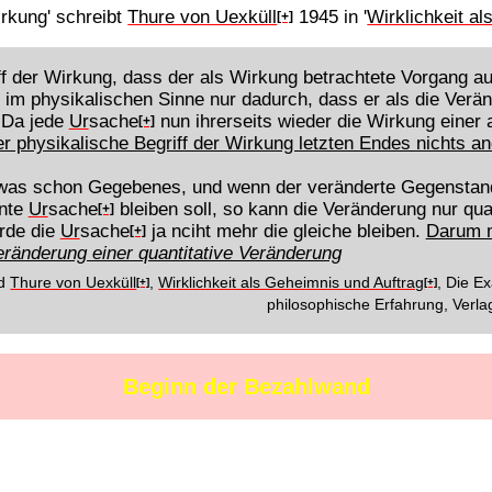
irkung' schreibt
Thure von Uexküll
1945 in '
Wirklichkeit a
[+]
ff der Wirkung, dass der als Wirkung betrachtete Vorgang au
 im physikalischen Sinne nur dadurch, dass er als die Verä
. Da jede
Ur
sache
nun ihrerseits wieder die Wirkung einer
[+]
er physikalische Begriff der Wirkung letzten Endes nichts a
twas schon Gegebenes, und wenn der veränderte Gegenstan
nnte
Ur
sache
bleiben soll, so kann die Veränderung nur qua
[+]
ürde die
Ur
sache
ja nciht mehr die gleiche bleiben.
Darum m
[+]
Veränderung einer quantitative Veränderung
nd
Thure von Uexküll
,
Wirklichkeit als Geheimnis und Auftrag
, Die E
[+]
[+]
philosophische Erfahrung, Verlag
Beginn der Bezahlwand