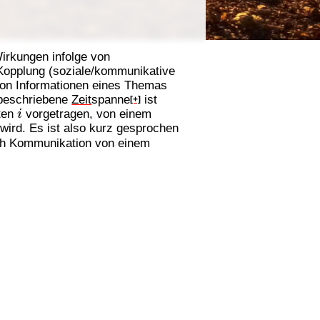
irkungen infolge von
opplung (soziale/kommunikative
von Informationen eines Themas
 beschriebene
Zeit
spanne
ist
[+]
i
nten
vorgetragen, von einem
 wird. Es ist also kurz gesprochen
rch Kommunikation von einem