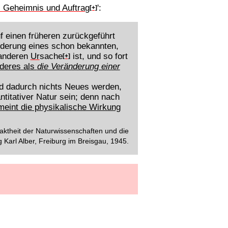
ls Geheimnis und Auftrag
':
[+]
f einen früheren zurückgeführt
nderung eines schon bekannten,
 anderen
Ur
sache
ist, und so fort
[+]
nderes als
die Veränderung einer
d dadurch nichts Neues werden,
ntitativer Natur sein; denn nach
eint die physikalische Wirkung
xaktheit der Naturwissenschaften und die
 Karl Alber, Freiburg im Breisgau, 1945.