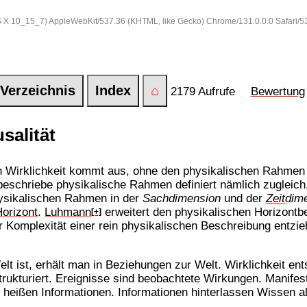
 OS X 10_15_7) AppleWebKit/537.36 (KHTML, like Gecko) Chrome/131.0.0.0 Safari/
Verzeichnis
Index
⌂
2179 Aufrufe
Bewertung
salität
n Wirklichkeit kommt aus, ohne den physikalischen Rahmen z
t beschriebe physikalische Rahmen definiert nämlich zugleic
ysikalischen Rahmen in der
Sachdimension
und der
Zeit
dim
Horizont
.
Luhmann
erweitert den physikalischen Horizontb
[+]
rer Komplexität einer rein physikalischen Beschreibung entz
elt ist, erhält man in Beziehungen zur Welt. Wirklichkeit en
strukturiert. Ereignisse sind beobachtete Wirkungen. Manife
heißen Informationen. Informationen hinterlassen Wissen a