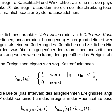
 Begriffe
Kausalität
und Wirklichkeit auf eine mit den phy
[+]
hkeit
, die Begriffe aus dem Bereich der Beschreibung toter
[+]
e, nämlich sozialer Systeme auszudehnen.
eitlich beschränkter
Unterschied
(oder auch
Differenz
,
Kont
ierlichen, andauernden, homogenen) Hintergrund definiert w
ignis als eine Veränderung des räumlichen und zeitlichen Hi
den, was über ein gegenüber dem räumlichen und zeitlichen
m angesehen werden kann, demgegenüber das Ereignis abge
on Ereignissen eignen sich sog. Kastenfunktionen
b
q
0
ε
(
q
)
=
{
1
ε
wenn
|
q
−
q
0
|
<
ε
2
0
sonst
,
die Breite (das Intervall) des ausgedehnten Ereignisses angi
Produkt kombiniert um das Ereignis in der Raumzeit zu besc
b
q
0
ε
q
t
0
ε
t
(
q
,
t
)
=
b
q
0
ε
q
(
q
)
⋅
b
t
0
ε
t
(
t
)
.