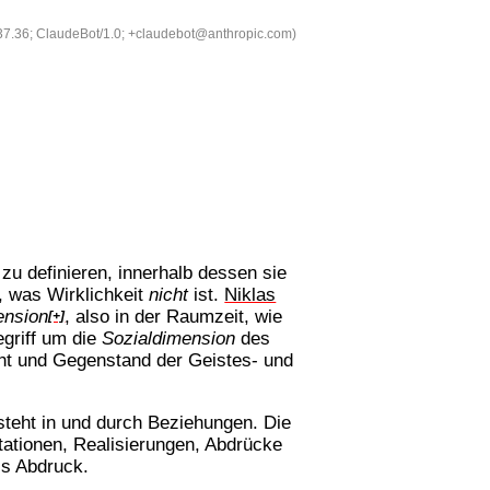
537.36; ClaudeBot/1.0; +claudebot@anthropic.com)
u definieren, innerhalb dessen sie
h, was Wirklichkeit
nicht
ist.
Niklas
ension
, also in der Raumzeit, wie
[+]
egriff um die
Sozialdimension
des
ieht und Gegenstand der Geistes- und
tsteht in und durch Beziehungen. Die
stationen, Realisierungen, Abdrücke
ls Abdruck.