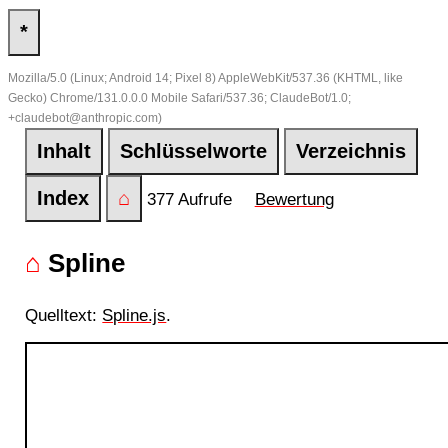
*
Mozilla/5.0 (Linux; Android 14; Pixel 8) AppleWebKit/537.36 (KHTML, like
Gecko) Chrome/131.0.0.0 Mobile Safari/537.36; ClaudeBot/1.0;
+claudebot@anthropic.com)
Inhalt
Schlüsselworte
Verzeichnis
Index
⌂
377 Aufrufe
Bewertung
⌂
Spline
Quelltext:
Spline.js
.