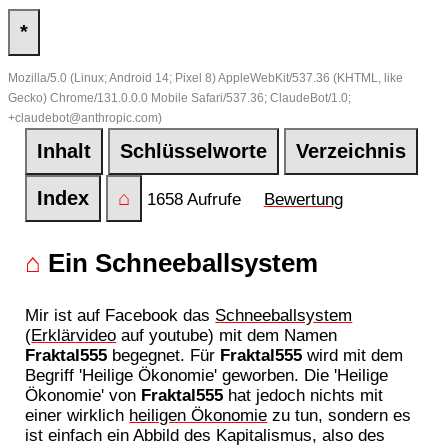
*
Mozilla/5.0 (Linux; Android 14; Pixel 8) AppleWebKit/537.36 (KHTML, like
Gecko) Chrome/131.0.0.0 Mobile Safari/537.36; ClaudeBot/1.0;
+claudebot@anthropic.com)
Inhalt
Schlüsselworte
Verzeichnis
Index
⌂
1658 Aufrufe
Bewertung
⌂
Ein Schneeballsystem
Mir ist auf Facebook das
Schneeballsystem
(
Erklärvideo
auf youtube) mit dem Namen
Fraktal555
begegnet. Für
Fraktal555
wird mit dem
Begriff 'Heilige Ökonomie' geworben. Die 'Heilige
Ökonomie' von
Fraktal555
hat jedoch nichts mit
einer wirklich
heiligen Ökonomie
zu tun, sondern es
ist einfach ein Abbild des Kapitalismus, also des