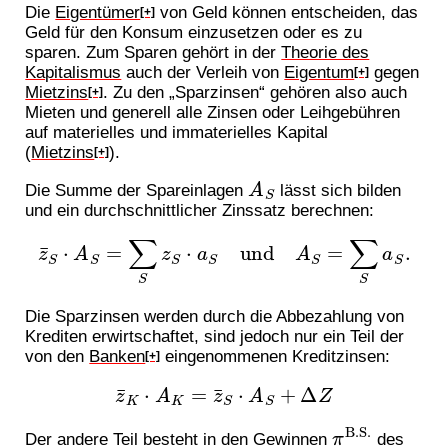
Die
Eigentümer
von Geld können entscheiden, das
[+]
Geld für den Konsum einzusetzen oder es zu
sparen. Zum Sparen gehört in der
Theorie des
Kapitalismus
auch der Verleih von
Eigentum
gegen
[+]
Mietzins
. Zu den „Sparzinsen“ gehören also auch
[+]
Mieten und generell alle Zinsen oder Leihgebühren
auf materielles und immaterielles Kapital
(
Mietzins
).
[+]
A
S
Die Summe der Spareinlagen
lässt sich bilden
und ein durchschnittlicher Zinssatz berechnen:
z
¯
S
⋅
A
S
=
∑
S
z
S
⋅
a
S
und
A
S
=
∑
S
a
S
.
Die Sparzinsen werden durch die Abbezahlung von
Krediten erwirtschaftet, sind jedoch nur ein Teil der
von den
Banken
eingenommenen Kreditzinsen:
[+]
z
¯
K
⋅
A
K
=
z
¯
S
⋅
A
S
+
Δ
Z
π
B.S.
Der andere Teil besteht in den Gewinnen
des