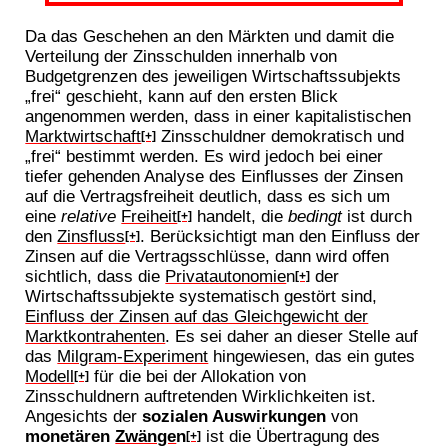
Da das Geschehen an den Märkten und damit die
Verteilung der Zinsschulden innerhalb von
Budgetgrenzen des jeweiligen Wirtschaftssubjekts
„frei“ geschieht, kann auf den ersten Blick
angenommen werden, dass in einer kapitalistischen
Marktwirtschaft
Zinsschuldner demokratisch und
[+]
„frei“ bestimmt werden. Es wird jedoch bei einer
tiefer gehenden Analyse des Einflusses der Zinsen
auf die Vertragsfreiheit deutlich, dass es sich um
eine
relative
Freiheit
handelt, die
bedingt
ist durch
[+]
den
Zinsfluss
. Berücksichtigt man den Einfluss der
[+]
Zinsen auf die Vertragsschlüsse, dann wird offen
sichtlich, dass die
Privatautonomie
n
der
[+]
Wirtschaftssubjekte systematisch gestört sind,
Einfluss der Zinsen auf das Gleichgewicht der
Marktkontrahenten
. Es sei daher an dieser Stelle auf
das
Milgram-Experiment
hingewiesen, das ein gutes
Modell
für die bei der Allokation von
[+]
Zinsschuldnern auftretenden Wirklichkeiten ist.
Angesichts der
sozialen Auswirkungen
von
monetären
Zwänge
n
ist die Übertragung des
[+]