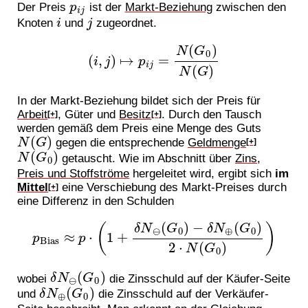
Der Preis
ist der
Markt-Beziehung
zwischen den
i
j
Knoten
und
zugeordnet.
(
i
,
j
)
↦
p
i
j
=
N
(
G
0
)
N
(
G
)
In der Markt-Beziehung bildet sich der Preis für
Arbeit
, Güter und
Besitz
. Durch den Tausch
[+]
[+]
werden gemäß dem Preis eine Menge des Guts
N
(
G
)
gegen die entsprechende
Geldmenge
[+]
N
(
G
0
)
getauscht. Wie im Abschnitt über
Zins,
Preis und Stoffströme
hergeleitet wird, ergibt sich
im
Mittel
eine Verschiebung des Markt-Preises durch
[+]
eine Differenz in den Schulden
p
Bias
≈
p
⋅
(
1
+
δ
N
⊖
(
G
0
)
−
δ
N
⊕
(
G
0
)
2
⋅
N
(
G
0
)
)
δ
N
⊖
(
G
0
)
wobei
die Zinsschuld auf der Käufer-Seite
δ
N
⊕
(
G
0
)
und
die Zinsschuld auf der Verkäufer-