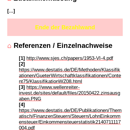
[...]
Ende der Bezahlwand
⌂
Referenzen / Einzelnachweise
[1]
http://www.sjes.ch/papers/1953-VI-4.pdf
[2]
https://www.destatis.de/DE/Methoden/Klassifik
ationen/GueterWirtschaftklassifikationen/Conte
nt75/KlassifikationWZ08.html
[3]
https://www.wellenreiter-
invest.de/sites/default/files/20150422.zinsausg
aben.PNG
[4]
https://www.destatis.de/DE/Publikationen/Them
atisch/FinanzenSteuern/Steuern/LohnEinkomm
ensteuer/Einkommensteuerstatistik2140711117
004.pdf