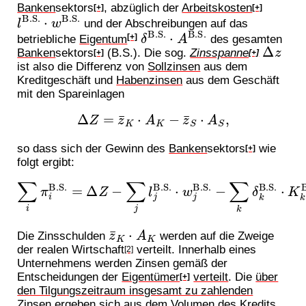
Banken
sektors
, abzüglich der
Arbeitskosten
[+]
[+]
l
B.S.
⋅
w
B.S.
und der Abschreibungen auf das
δ
B.S.
⋅
A
B.S.
betriebliche
Eigentum
des gesamten
[+]
Δ
z
Banken
sektors
(B.S.). Die sog.
Zinsspanne
[+]
[+]
ist also die Differenz von
Sollzinsen
aus dem
Kreditgeschäft und
Habenzinsen
aus dem Geschäft
mit den Spareinlagen
Δ
Z
=
z
¯
K
⋅
A
K
−
z
¯
S
⋅
A
S
,
so dass sich der Gewinn des
Banken
sektors
wie
[+]
folgt ergibt:
∑
i
π
i
B.S.
−
∑
k
=
δ
Δ
k
Z
B.S.
−
∑
j
⋅
l
K
j
B.S.
k
B.S.
⋅
w
.
j
B.S.
z
¯
K
⋅
A
K
Die Zinsschulden
werden auf die Zweige
der realen Wirtschaft
verteilt. Innerhalb eines
[2]
Unternehmens werden Zinsen gemäß der
Entscheidungen der
Eigentümer
verteilt
. Die
über
[+]
den Tilgungszeitraum insgesamt zu zahlenden
Zinsen
ergeben sich aus dem Volumen des Kredits