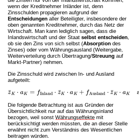
die Zinsen nur von der Inlandswirtschaft kommen,
wenn der Kreditnehmer Inländer ist, denn
Zinsschulden propagieren aufgrund der
Entscheidungen
aller Beteiligter, insbesondere der
oben genannten Kreditnehmer, durch das Netz der
Wirtschaft. Man kann lediglich sagen, dass die
Inlandswirtschaft und der Staat
selbst entscheiden
,
ob sie den Zins von sich selbst (
Absorption
des
Zinses) oder vom Währungsausland (Weitergabe,
Weiterverteilung durch Übertragung/
Streuung
auf
Markt-Partner) nehmen.
Die Zinsschuld wird zwischen In- und Ausland
aufgeteilt:
z
¯
K
⋅
a
K
=
f
also
Inland
f
Inland
⋅
z
¯
K
+
⋅
a
f
Ausland
K
+
f
Ausland
=
1.
⋅
z
¯
K
⋅
a
K
Die folgende Betrachtung ist aus Gründen der
Übersichtlichkeit nur auf das Währungsinland
bezogen, weil sonst
Währungseffekte
mit
berücksichtigt werden müssten, die an dieser Stelle
erwähnt nicht zum Verständnis des Wesentlichen
beitragen würden.