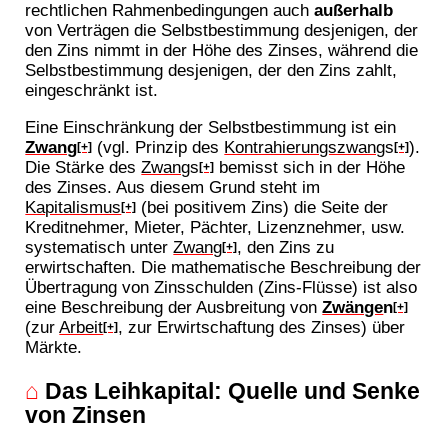
rechtlichen Rahmenbedingungen auch
außerhalb
von Verträgen die Selbstbestimmung desjenigen, der
den Zins nimmt in der Höhe des Zinses, während die
Selbstbestimmung desjenigen, der den Zins zahlt,
eingeschränkt ist.
Eine Einschränkung der Selbstbestimmung ist ein
Zwang
(vgl. Prinzip des
Kontrahierungszwang
s
).
[+]
[+]
Die Stärke des
Zwang
s
bemisst sich in der Höhe
[+]
des Zinses. Aus diesem Grund steht im
Kapitalismus
(bei positivem Zins) die Seite der
[+]
Kreditnehmer, Mieter, Pächter, Lizenznehmer, usw.
systematisch unter
Zwang
, den Zins zu
[+]
erwirtschaften. Die mathematische Beschreibung der
Übertragung von Zinsschulden (Zins-Flüsse) ist also
eine Beschreibung der Ausbreitung von
Zwänge
n
[+]
(zur
Arbeit
, zur Erwirtschaftung des Zinses) über
[+]
Märkte.
⌂
Das Leihkapital: Quelle und Senke
von Zinsen