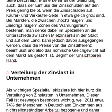
Seite beschreibt. Man erkennt an der Gleichung
auch, dass der Einfluss der Zinsschulden auf den
Preis gering bleibt, wenn die Zinsschulden auf
Käufer- und Verkäufer-Seite in etwa gleich groß sind.
Bei Märkten, die zwischen „hochzinsigen” und
„niedrigzinsigen“ Zonen des Währungsraum
bestehen, man denke dabei im Speziellen an die
Unterschiede zwischen
Mietzinsen
in der Stadt
[+]
und auf dem Land, kann jedoch davon ausgegangen
werden, dass die Preise von der Zinsdifferenz
beeinflusst und also das nomische Gleichgewicht auf
dem Markt als gestört ist, Begriff der
Unsichtbaren
Hand
.
⌂
Verteilung der Zinslast in
Unternehmen
Als wichtigen Spezialfall skizziere ich hier kurz die
Verteilung von Zinslasten in Unternehmen. Dieser
Fall ist deswegen besonders wichtig, weil 2011 etwa
74% der Menschen in Deutschland Einkommen aus
nichtselbstständiger
Arbeit
bezogen
und daher
[+]
[4]