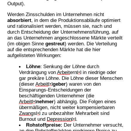
Output).
Werden Zinsschulden im Unternehmen nicht
absorbiert
, in dem die Produktionsabläufe optimiert
und rationalisiert werden, müssen sie, nach und
durch Entscheidung der Unternehmensführung, auf
an das Unternehmen angeschlossene Märkte verteilt
(im obigen Sinne
gestreut
) werden. Die Verteilung
auf die entsprechenden Märkte hat die hier
aufgelisteten Wirkungen:
Löhne
: Senkung der Löhne durch
Verdrängung von
Arbeit
ern
in niedrige oder
[+]
gar prekäre Löhne. Die Löhne dieser Menschen
(dieser
Arbeit
geber
) waren von den
[+]
Einsparungs-Entscheidungen der
beschäftigenden Unternehmer (die
Arbeit
nehmer
) abhängig. Die Folgen eines
[+]
übermäßigen, nicht weiter kompensierbaren
Zwang
s
zu unbezahlter Mehrarbeit sind
[+]
Burnout und
Depression
.
[+]
Rohstoffpreise:
Der Unternehmer versucht,
an den Rohstoffmärkten niedrigere Preise zu