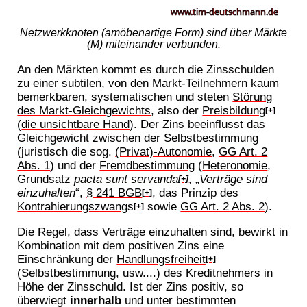
Netzwerkknoten (amöbenartige Form) sind über Märkte
(M) miteinander verbunden.
An den Märkten kommt es durch die Zinsschulden
zu einer subtilen, von den Markt-Teilnehmern kaum
bemerkbaren, systematischen und steten
Störung
des Markt-Gleichgewichts
, also der
Preisbildung
[+]
(
die unsichtbare Hand
). Der Zins beeinflusst das
Gleichgewicht
zwischen der
Selbstbestimmung
(juristisch die sog.
(Privat)-Autonomie
,
GG Art. 2
Abs. 1
) und der
Fremdbestimmung
(
Heteronomie
,
Grundsatz
pacta sunt servanda
, „
Verträge sind
[+]
einzuhalten
“,
§ 241 BGB
, das Prinzip des
[+]
Kontrahierungszwang
s
sowie
GG Art. 2 Abs. 2
).
[+]
Die Regel, dass Verträge einzuhalten sind, bewirkt in
Kombination mit dem positiven Zins eine
Einschränkung der
Handlungsfreiheit
[+]
(Selbstbestimmung, usw....) des Kreditnehmers in
Höhe der Zinsschuld. Ist der Zins positiv, so
überwiegt
innerhalb
und unter bestimmten