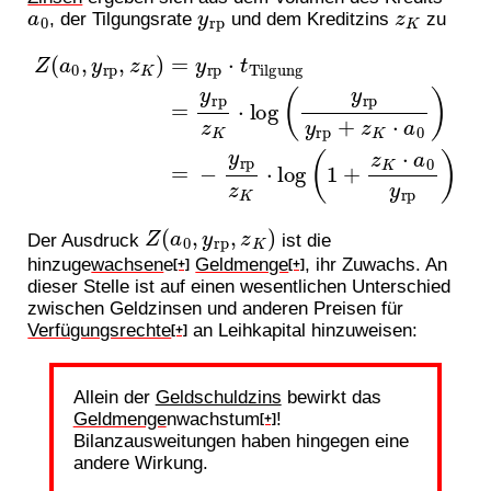
a
0
y
rp
z
K
, der Tilgungsrate
und dem Kreditzins
zu
Z
(
a
rp
0
,
+
y
rp
z
K
,
z
⋅
a
K
0
)
)
=
=
y
−
rp
y
rp
⋅
t
Tilgung
z
K
⋅
log
(
=
1
y
+
rp
z
K
z
⋅
K
a
⋅
0
log
y
rp
(
y
)
rp
y
Z
(
a
0
,
y
rp
,
z
K
)
Der Ausdruck
ist die
hinzuge
wachsen
e
Geldmenge
, ihr Zuwachs. An
[+]
[+]
dieser Stelle ist auf einen wesentlichen Unterschied
zwischen Geldzinsen und anderen Preisen für
Verfügungsrechte
an Leihkapital hinzuweisen:
[+]
Allein der
Geldschuldzins
bewirkt das
Geldmenge
nwachstum
!
[+]
Bilanzausweitungen haben hingegen eine
andere Wirkung.