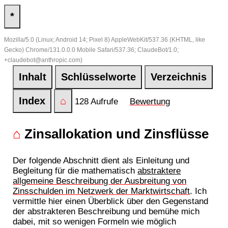
*
Mozilla/5.0 (Linux; Android 14; Pixel 8) AppleWebKit/537.36 (KHTML, like
Gecko) Chrome/131.0.0.0 Mobile Safari/537.36; ClaudeBot/1.0;
+claudebot@anthropic.com)
Inhalt
Schlüsselworte
Verzeichnis
Index
⌂
128 Aufrufe
Bewertung
⌂
Zinsallokation und Zinsflüsse
Der folgende Abschnitt dient als Einleitung und
Begleitung für die mathematisch
abstraktere
allgemeine Beschreibung der Ausbreitung von
Zinsschulden im Netzwerk der Marktwirtschaft
. Ich
vermittle hier einen Überblick über den Gegenstand
der abstrakteren Beschreibung und bemühe mich
dabei, mit so wenigen Formeln wie möglich