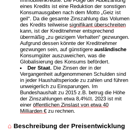
Immobilienkredite. Die Folge der Abbezahlung
eines Kredits ist eine Reduktion der sonstigen
Konsumausgaben nach dem Motto „Geiz ist
geil“. Da die gesamte Zinszahlung das Volumen
des Kredits teilweise
signifikant überschreiten
kann, ist der Kreditnehmer entsprechend
übermäßig „zu geizigem Verhalten“ gezwungen.
Aufgrund dessen könnte der Kreditnehmer
gezwungen sein, auf günstigere
ausländische
Konsumgüter auszuweichen, was die
Globalisierung des Konsums befördert.
Der Staat.
Die Zinsen der in der
Vergangenheit aufgenommenen Schulden sind
in jeder Haushaltsperiode zu zahlen und führen
unweigerlich zu Einsparungen. Im
Bundeshaushalt zu 2015 z.B. betrug die Höhe
der Zinszahlungen etwa 8,4%
. 2023 ist mit
[3]
einer
öffentlichen Zinslast von etwa 40
Milliarden €
zu rechnen.
⌂
Beschreibung der Preisentwicklung
p
i
j