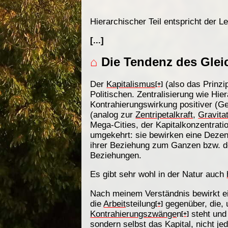
Hierarchischer Teil entspricht der Le
[...]
⌂
Die Tendenz des Glei
Der
Kapitalismus
(also das Prinzip
[+]
Politischen. Zentralisierung wie Hi
Kontrahierungswirkung positiver (G
(analog zur
Zentripetalkraft
,
Gravita
Mega-Cities, der Kapitalkonzentrati
umgekehrt: sie bewirken eine Dezent
ihrer Beziehung zum Ganzen bzw. der 
Beziehungen.
Es gibt sehr wohl in der Natur auch
Nach meinem Verständnis bewirkt 
die
Arbeit
steilung
gegenüber, die,
[+]
Kontrahierungszwänge
n
steht und
[+]
sondern selbst das Kapital, nicht j