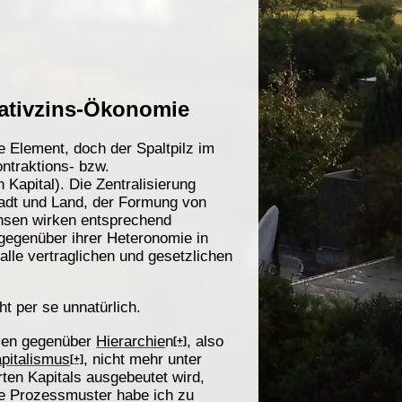
gativzins-Ökonomie
de Element, doch der Spaltpilz im
ontraktions- bzw.
 Kapital). Die Zentralisierung
Stadt und Land, der Formung von
insen wirken entsprechend
 gegenüber ihrer Heteronomie in
 alle vertraglichen und gesetzlichen
ht per se unnatürlich.
ien gegenüber
Hierarchie
n
, also
[+]
pitalismus
, nicht mehr unter
[+]
rten Kapitals ausgebeutet wird,
le Prozessmuster habe ich zu