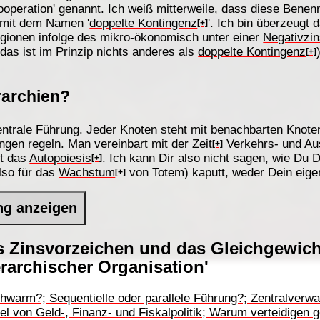
operation' genannt. Ich weiß mitterweile, dass diese Benen
e mit dem Namen '
doppelte Kontingenz
'. Ich bin überzeugt 
[+]
ionen infolge des mikro-ökonomisch unter einer
Negativzi
as ist im Prinzip nichts anderes als
doppelte Kontingenz
[+]
rarchien?
ntrale Führung. Jeder Knoten steht mit benachbarten Knot
ngen regeln. Man vereinbart mit der
Zeit
Verkehrs- und Au
[+]
nt das
Autopoiesis
. Ich kann Dir also nicht sagen, wie Du 
[+]
lso für das
Wachstum
von Totem) kaputt, weder Dein eige
[+]
ng anzeigen
s Zinsvorzeichen und das Gleichgewic
rarchischer Organisation'
hwarm?; Sequentielle oder parallele Führung?; Zentralverwal
 von Geld-, Finanz- und Fiskalpolitik; Warum verteidigen ge