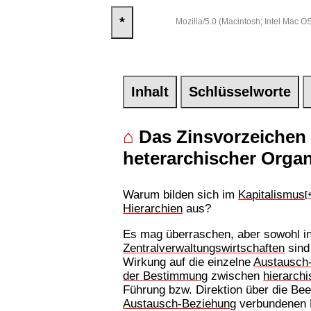
*
Mozilla/5.0 (Macintosh; Intel Mac
Inhalt
Schlüsselworte
⌂
Das Zinsvorzeichen 
heterarchischer Organ
Warum bilden sich im
Kapitalismus
[
Hierarchien
aus?
Es mag überraschen, aber sowohl in 
Zentralverwaltungswirtschaften
sind
Wirkung auf die einzelne
Austausch
der Bestimmung
zwischen
hierarch
Führung bzw. Direktion über die Be
Austausch-Beziehung
verbundenen 