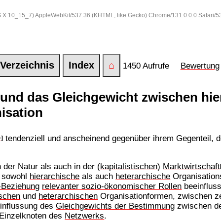
 OS X 10_15_7) AppleWebKit/537.36 (KHTML, like Gecko) Chrome/131.0.0.0 Safari/
Verzeichnis
Index
⌂
1450 Aufrufe
Bewertung
und das Gleichgewicht zwischen hie
isation
tendenziell und anscheinend gegenüber ihrem Gegenteil, 
+]
der Natur als auch in der (
kapitalistischen
)
Marktwirtschaft
 sowohl
hierarchische
als auch
heterarchische
Organisation
-Beziehung
relevanter sozio-ökonomischer Rollen
beeinfluss
ischen
und
heterarchischen
Organisationformen, zwischen ze
einflussung des
Gleichgewichts der Bestimmung
zwischen den
Einzelknoten des
Netzwerks
.