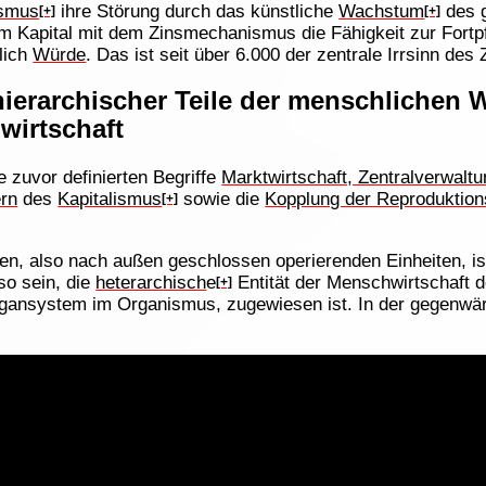
ismus
ihre Störung durch das künstliche
Wachstum
des
[+]
[+]
dem Kapital mit dem Zinsmechanismus die Fähigkeit zur Fort
lich
Würde
. Das ist seit über 6.000 der zentrale Irrsinn des
ierarchischer Teile der menschlichen W
wirtschaft
e zuvor definierten Begriffe
Marktwirtschaft, Zentralverwaltu
rn
des
Kapitalismus
sowie die
Kopplung der Reproduktion
[+]
äten, also nach außen geschlossen operierenden Einheiten, 
o sein, die
heterarchisch
e
Entität der Menschwirtschaft d
[+]
nsystem im Organismus, zugewiesen ist. In der gegenwärtig