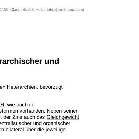
537.36; ClaudeBot/1.0; +claudebot@anthropic.com)
rarchischer und
den
Heterarchien
, bevorzugt
, wie auch in
[+]
sformen vorhanden. Neben seiner
t der Zins auch das
Gleichgewicht
ntralistischer und organischer
 bilateral über die jeweilige