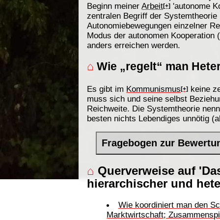
Beginn meiner
Arbeit
'autonome Ko
[+]
zentralen Begriff der Systemtheori
Autonomiebewegungen einzelner Reg
Modus der autonomen Kooperation (d
anders erreichen werden.
⌂
Wie „regelt“ man Hete
Es gibt im
Kommunismus
keine ze
[+]
muss sich und seine selbst Beziehu
Reichweite. Die Systemtheorie nen
besten nichts Lebendiges unnötig (a
Fragebogen zur Bewertu
⌂
Querverweise auf 'Da
hierarchischer und hete
Wie koordiniert man den Sc
Marktwirtschaft; Zusammenspiel