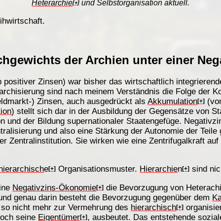
Heterarchie
und Selbstorganisation aktuell.
[+]
ihwirtschaft.
chgewichts der Archien unter einer Ne
 positiver Zinsen) war bisher das wirtschaftlich integrieren
erarchisierung sind nach meinem Verständnis die Folge der K
eldmarkt-) Zinsen, auch ausgedrückt als
Akkumulation
(von
[+]
tion
) stellt sich dar in der Ausbildung der Gegensätze von 
on und der Bildung supernationaler Staatengefüge. Negativz
ralisierung und also eine Stärkung der Autonomie der Teile
Zentralinstitution. Sie wirken wie eine Zentrifugalkraft auf
hierarchisch
e
Organisationsmuster.
Hierarchie
n
sind nic
[+]
[+]
eine
Negativzins-Ökonomie
die Bevorzugung von Heterach
[+]
 und genau darin besteht die Bevorzugung gegenüber dem
Ka
 so nicht mehr zur Vermehrung des
hierarchisch
organisie
[+]
edoch seine
Eigentümer
, ausbeutet. Das entstehende sozia
[+]