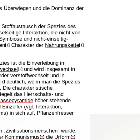
as Überwiegen und die Dominanz der
m Stoffaustausch der Spezies des
elseitige Interaktion, die nicht von
Symbiose und nicht-einseitig-
en
Charakter der
Nahrungskette
[+]
[+]
ies ist die Einverleibung im
fwechsel
und wird insgesamt in
[+]
der verstoffwechselt und in
rd deutlich, wenn man die
Spezies
. Die charakteristische
iegelt das Herrschafts- und
assepyramide
höher stehende
d
Einzeller
(vgl. Interaktion,
ums
) in sich auf, Pflanzenfresser
um „Zivilisationsmenschen” wurde,
der
Kommunismus
die
Ur
form
[+]
[+]