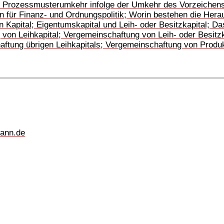
?; Prozessmusterumkehr infolge der Umkehr des Vorzeichens
en für Finanz- und Ordnungspolitik; Worin bestehen die Her
Kapital; Eigentumskapital und Leih- oder Besitzkapital; Da
 von Leihkapital; Vergemeinschaftung von Leih- oder Besitz
tung übrigen Leihkapitals; Vergemeinschaftung von Produkt
ann.de