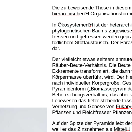
Die zu beweisende These in diesem 
hierarchisch
en
Organisationsform
[+]
In
Ökosystemen
ist der
heterarch
[+]
phylogenetischen Baums
zugewiese
fressen und gefressen werden geprä
tödlichem Stoffaustausch. Der Paras
dar.
Der vielleicht etwas seltsam anmute
Räuber-Beute-Verhältnis. Die Beute
Exkremente transformiert, die dann 
Körpermasse überführt wird. Der
hi
nach individueller Körpergröße,
Ges
Pyramidenform („
Biomassepyramid
Beherrschungsverhältnis, das über w
Lebewesen das tiefer stehende fris
Vernetzung und Genese von
Eukary
Pflanzen und Fleichfresser Pflanzen
Auf der Spitze der Pyramide lebt de
weil er das Zinsnehmen als
Mittel
[+]