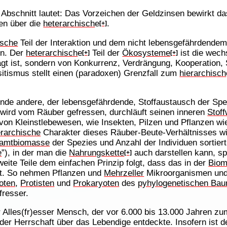
Abschnitt lautet: Das Vorzeichen der Geldzinsen bewirkt d
en über die
heterarchisch
e
.
[+]
ische
Teil der Interaktion und dem nicht lebensgefährdende
n. Der
heterarchisch
e
Teil der
Ökosysteme
ist die wechs
[+]
[+]
gt ist, sondern von Konkurrenz, Verdrängung, Kooperation, 
itismus stellt einen (paradoxen) Grenzfall zum
hierarchisch
nde andere, der lebensgefährdende, Stoffaustausch der Spez
 wird vom Räuber gefressen, durchläuft seinen inneren
Stof
von Kleinstlebewesen, wie Insekten, Pilzen und Pflanzen wie
erarchische
Charakter dieses Räuber-Beute-Verhältnisses wi
amtbiomasse
der Spezies und Anzahl der Individuen sortiert
e
”), in der man die
Nahrungskette
auch darstellen kann, sp
[+]
eite Teile dem einfachen Prinzip folgt, dass das in der
Biom
st. So nehmen Pflanzen und
Mehrzeller
Mikroorganismen un
oten
,
Protisten
und
Prokaryoten
des
pyhylogenetischen Ba
fresser.
r Alles(fr)esser Mensch, der vor 6.000 bis 13.000 Jahren z
der Herrschaft über das Lebendige entdeckte. Insofern ist 