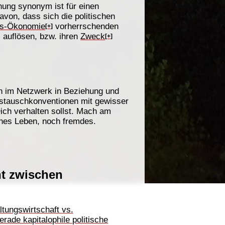
nung synonym ist für einen
davon, dass sich die politischen
ns-Ökonomie
vorherrschenden
[+]
) auflösen, bzw. ihren
Zweck
[+]
en im Netzwerk in Beziehung und
stauschkonventionen mit gewisser
Dich verhalten sollst. Mach am
nes Leben, noch fremdes.
ht zwischen
tungswirtschaft vs.
rade kapitalophile politische