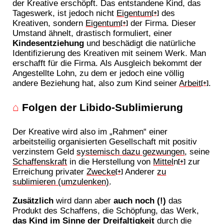
der Kreative erschöpft. Das entstandene Kind, das
Tageswerk, ist jedoch nicht
Eigentum
des
[+]
Kreativen, sondern
Eigentum
der Firma. Dieser
[+]
Umstand ähnelt, drastisch formuliert, einer
Kindesentziehung
und beschädigt die natürliche
Identifizierung des Kreativen mit seinem Werk. Man
erschafft für die Firma. Als Ausgleich bekommt der
Angestellte Lohn, zu dem er jedoch eine völlig
andere Beziehung hat, also zum Kind seiner
Arbeit
.
[+]
⌂
Folgen der Libido-Sublimierung
Der Kreative wird also im „Rahmen“ einer
arbeitsteilig organisierten Gesellschaft mit positiv
verzinstem Geld
systemisch dazu gezwungen
, seine
Schaffenskraft
in die Herstellung von
Mittel
n
zur
[+]
Erreichung privater
Zwecke
Anderer
zu
[+]
sublimieren (umzulenken)
.
Zusätzlich
wird dann aber
auch noch (!)
das
Produkt des Schaffens, die Schöpfung, das Werk,
das Kind im Sinne der Dreifaltigkeit
durch die