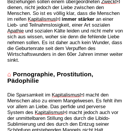
Beziehungen sollen einem übergeordneten
Zweck
[+]
dienen, nicht jedoch der Liebe zwischen den
Menschen. So ist es völlig klar, dass die Menschen
im reifen
Kapitalismus
immer stärker
an einer
[+]
Lieb- und Teilnahmslosigkeit, einer Art sozialen
Apathie
und sozialen Kälte leiden und nicht mehr von
sich aus wissen, woher sie denn die fehlende Liebe
nehmen sollen. Es ist daher auch kein Wunder, dass
die Geburtenrate seit dem Verpuffen des
Wirtschaftswunders in den 60er Jahren immer weiter
sinkt.
⌂
Pornographie, Prostitution,
Pädophilie
Die Sparsamkeit im
Kapitalismus
macht den
[+]
Menschen also zu einem Mangelwesen. Es fehlt ihm
vor allem an Liebe. Das perfide und perverse
System des
Kapitalismus
macht jedoch auch vor
[+]
der unmittelbaren Stillung des durch die Libido-
Sublimierung und des durch den Entzug seiner
Schöpfung entstehenden Mangels nicht Halt,