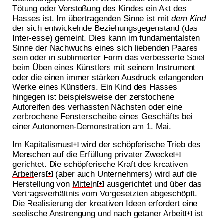
Tötung oder Verstoßung des Kindes ein Akt des
Hasses ist. Im übertragenden Sinne ist mit
dem Kind
der sich entwickelnde Beziehungsgegenstand (das
Inter-esse) gemeint. Dies kann im fundamentalsten
Sinne der Nachwuchs eines sich liebenden Paares
sein oder in
sublimierter Form
das verbesserte Spiel
beim Üben eines Künstlers mit seinem Instrument
oder die einen immer stärken Ausdruck erlangenden
Werke eines Künstlers. Ein Kind des Hasses
hingegen ist beispielsweise der zerstochene
Autoreifen des verhassten Nächsten oder eine
zerbrochene Fensterscheibe eines Geschäfts bei
einer Autonomen-Demonstration am 1. Mai.
Im
Kapitalismus
wird der schöpferische Trieb des
[+]
Menschen auf die Erfüllung privater
Zwecke
[+]
gerichtet. Die schöpferische Kraft des kreativen
Arbeit
ers
(aber auch Unternehmers) wird auf die
[+]
Herstellung von
Mittel
n
ausgerichtet und über das
[+]
Vertragsverhältnis vom Vorgesetzten abgeschöpft.
Die Realisierung der kreativen Ideen erfordert eine
seelische Anstrengung und nach getaner
Arbeit
ist
[+]