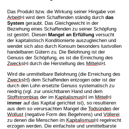
Das Produkt bzw. die Wirkung seiner Hingabe von
Arbeit
wird dem Schaffenden ständig durch
das
[+]
System
geraubt. Das Gleichgewicht in der
Beziehung eines Schaffenden zu seiner Schöpfung
ist gestört. Diesen
Mangel an Erfüllung
versucht
der kapitalistisch Konditionierte auszugleichen und
wendet sich also durch Konsum besonders lustvollen
handelbaren Gütern zu. Die Belohnung ist der
Genuss der Schöpfung, es ist die Erreichung des
Zweck
s
durch die Herstellung des
Mittel
s
.
[+]
[+]
Wird die unmittelbare Belohnung (die Erreichung des
Zweck
s
) dem Schaffenden entzogen oder ist der
[+]
durch den Lohn ersetzte Genuss systematisch zu
niedrig (vgl. zur unsichtbaren Hand und dem
Stoffstrombias
der im
Kapitalismus
im
Mittel
[+]
[+]
immer
auf das Kapital gerichtet ist), so resultieren
aus dem so verursachten Mangel die
Todsünden
der
Wollust
(negative Form des Begehrens) und
Völlerei
zu denen die Menschen im
Kapitalismus
regelrecht
[+]
erzogen werden. Die einfachste und unmittelbarste