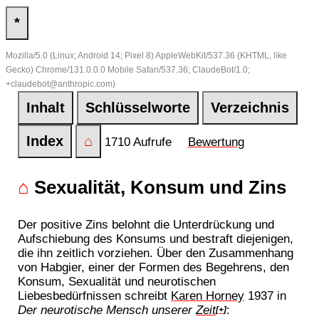
*
Mozilla/5.0 (Linux; Android 14; Pixel 8) AppleWebKit/537.36 (KHTML, like
Gecko) Chrome/131.0.0.0 Mobile Safari/537.36; ClaudeBot/1.0;
+claudebot@anthropic.com)
Inhalt
Schlüsselworte
Verzeichnis
Index
⌂
1710 Aufrufe
Bewertung
⌂
Sexualität, Konsum und Zins
Der positive Zins belohnt die Unterdrückung und
Aufschiebung des Konsums und bestraft diejenigen,
die ihn zeitlich vorziehen. Über den Zusammenhang
von Habgier, einer der Formen des Begehrens, den
Konsum, Sexualität und neurotischen
Liebesbedürfnissen schreibt
Karen Horney
1937 in
Der neurotische Mensch unserer
Zeit
:
[+]