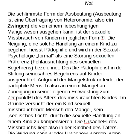
Not.
Die schlimmste Form der Ausbeutung (Ausbeutung
ist eine
Übertragung
von
Heteronomie
, also
ein
Zwingen
) die von einem liebeshungrigen
Mangelwesen ausgehen kann, ist der
sexuelle
Missbrauch von Kindern
in jeglicher Form
. Die
[7]
Neigung, eine solche Handlung an einem Kind zu
begehen, heisst
Pädophilie
und wird in der Sexual-
Psychologie „formal“ als eine Störung
sexuellen
Präferenz
(Fehlausrichtung des sexuellen
Begehrens) bezeichnet. Der/Die Pädophile ist in der
Stillung seines/ihres Begehrens auf Kinder
ausgerichtet. Aufgrund der Mängelstruktur leidet der
pädophile Mensch also an einem Mangel an
Zuneigung in seiner eigenen Entwicklung zum
Zeit
punkt
des Alters des missbrauchten Kindes. Im
[+]
Grunde versucht der ein Kind sexuell
missbrauchende Mensch den Mangel, sein
„seelisches Loch“, durch die sexuelle Handlung an
einem Kind zu kompensieren. Die
Ur
sache
des
[+]
Missbrauchs liegt also in der Kindheit des Täters.
Die Wirkung kann wieder
Ur
sache
werden, wenn
[+]