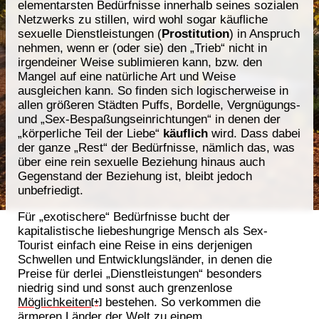
elementarsten Bedürfnisse innerhalb seines sozialen
Netzwerks zu stillen, wird wohl sogar käufliche
sexuelle Dienstleistungen (
Prostitution
) in Anspruch
nehmen, wenn er (oder sie) den „Trieb“ nicht in
irgendeiner Weise sublimieren kann, bzw. den
Mangel auf eine natürliche Art und Weise
ausgleichen kann. So finden sich logischerweise in
allen größeren Städten Puffs, Bordelle, Vergnügungs-
und „Sex-Bespaßungseinrichtungen“ in denen der
„körperliche Teil der Liebe“
käuflich
wird. Dass dabei
der ganze „Rest“ der Bedürfnisse, nämlich das, was
über eine rein sexuelle Beziehung hinaus auch
Gegenstand der Beziehung ist, bleibt jedoch
unbefriedigt.
Für „exotischere“ Bedürfnisse bucht der
kapitalistische liebeshungrige Mensch als Sex-
Tourist einfach eine Reise in eins derjenigen
Schwellen und Entwicklungsländer, in denen die
Preise für derlei „Dienstleistungen“ besonders
niedrig sind und sonst auch grenzenlose
Möglichkeiten
bestehen. So verkommen die
[+]
ärmeren Länder der Welt zu einem