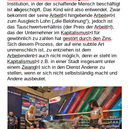
Institution, in der der schaffende Mensch beschäftigt
ist
ab
geschöpft. Das Kind wird also entwendet. Zwar
bekommt der seine
Arbeit
hingebende
Arbeit
er
[+]
[+]
zum Ausgleich Lohn („die Belohnung“), jedoch ist
das Tauschwertverhältnis (der Preis der
Arbeit
),
[+]
das der Unternehmer im
Kapitalismus
für
[+]
gewöhnlich zu zahlen hat
gestört durch den Zins
.
Sich diesem Prozess, der auf eine subtile Art
unmenschlich ist, zu entziehen ist dem
Arbeit
enden
auch nicht möglich, denn er steht im
[+]
Kapitalismus
z.B. in einer Stadt insgesamt unter
[+]
einem
Zwang
sich in den Dienst Anderer zu
[+]
stellen, wenn er sich nicht selbstständig macht und
Andere ausbeutet.