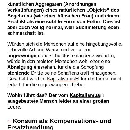
künstlichen Aggregaten (Anordnungen,
Verknüpfungen) eines natürlichen „Objekts“ des
Begehrens (wie einer hübschen Frau) und einem
Produkt als eine subtile Form von Folter. Dies ist
aber auch völlig normal, weil Sublimierung eben
schmerzhaft ist.
Würden sich die Menschen auf eine hingebungsvolle,
liebevolle Art und Weise und vor allem
ungezwungen
und schuldlos einander zuwenden,
würde in den meisten Menschen wohl eher eine
Abneigung
entstehen, für die die Schöpfung
stehlende
Dritte seine Schaffenskraft hinzugeben.
Geschafft wird im
Kapitalismus
für die Firma, nicht
[+]
jedoch für die ungezwungene Liebe.
Wohin führt das? Der vom
Kapitalismus
[+]
ausgebeutete Mensch leidet an einer großen
Leere.
⌂
Konsum als Kompensations- und
Ersatzhandlung