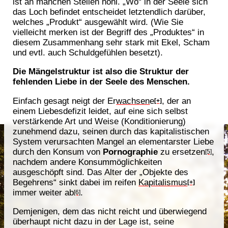
ist an manchen Stellen hohl. „Wo“ in der Seele sich
das Loch befindet entscheidet letztendlich darüber,
welches „Produkt“ ausgewählt wird. (Wie Sie
vielleicht merken ist der Begriff des „Produktes“ in
diesem Zusammenhang sehr stark mit Ekel, Scham
und evtl. auch Schuldgefühlen besetzt).
Die Mängelstruktur ist also die Struktur der
fehlenden Liebe in der Seele des Menschen.
Einfach gesagt neigt der Er
wachsen
e
, der an
[+]
einem Liebesdefizit leidet, auf eine sich selbst
verstärkende Art und Weise (Konditionierung)
zunehmend dazu, seinen durch das kapitalistischen
System verursachten Mangel an elementarster Liebe
durch den Konsum von
Pornographie
zu ersetzen
,
[5]
nachdem andere Konsummöglichkeiten
ausgeschöpft sind. Das Alter der „Objekte des
Begehrens“ sinkt dabei im reifen
Kapitalismus
[+]
immer weiter ab
.
[6]
Demjenigen, dem das nicht reicht und überwiegend
überhaupt nicht dazu in der Lage ist, seine