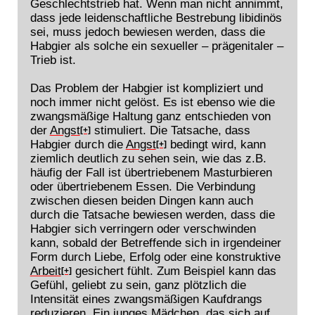
Geschlechtstrieb hat. Wenn man nicht annimmt,
dass jede leidenschaftliche Bestrebung libidinös
sei, muss jedoch bewiesen werden, dass die
Habgier als solche ein sexueller – prägenitaler –
Trieb ist.
Das Problem der Habgier ist kompliziert und
noch immer nicht gelöst. Es ist ebenso wie die
zwangsmäßige Haltung ganz entschieden von
der
Angst
stimuliert. Die Tatsache, dass
[+]
Habgier durch die
Angst
bedingt wird, kann
[+]
ziemlich deutlich zu sehen sein, wie das z.B.
häufig der Fall ist übertriebenem Masturbieren
oder übertriebenem Essen. Die Verbindung
zwischen diesen beiden Dingen kann auch
durch die Tatsache bewiesen werden, dass die
Habgier sich verringern oder verschwinden
kann, sobald der Betreffende sich in irgendeiner
Form durch Liebe, Erfolg oder eine konstruktive
Arbeit
gesichert fühlt. Zum Beispiel kann das
[+]
Gefühl, geliebt zu sein, ganz plötzlich die
Intensität eines zwangsmäßigen Kaufdrangs
reduzieren. Ein junges Mädchen, das sich auf