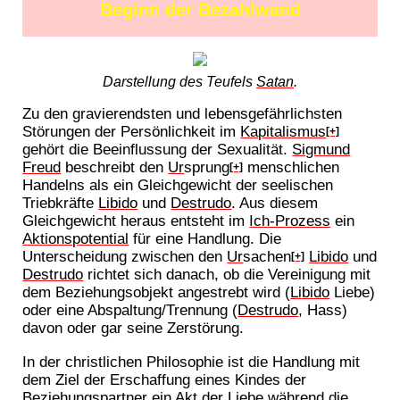
Beginn der Bezahlwand
Darstellung des Teufels
Satan
.
Zu den gravierendsten und lebensgefährlichsten
Störungen der Persönlichkeit im
Kapitalismus
[+]
gehört die Beeinflussung der Sexualität.
Sigmund
Freud
beschreibt den
Ur
sprung
menschlichen
[+]
Handelns als ein Gleichgewicht der seelischen
Triebkräfte
Libido
und
Destrudo
. Aus diesem
Gleichgewicht heraus entsteht im
Ich-Prozess
ein
Aktionspotential
für eine Handlung. Die
Unterscheidung zwischen den
Ur
sachen
Libido
und
[+]
Destrudo
richtet sich danach, ob die Vereinigung mit
dem Beziehungsobjekt angestrebt wird (
Libido
Liebe)
oder eine Abspaltung/Trennung (
Destrudo
, Hass)
davon oder gar seine Zerstörung.
In der christlichen Philosophie ist die Handlung mit
dem Ziel der Erschaffung eines Kindes der
Beziehungspartner ein Akt der Liebe während die