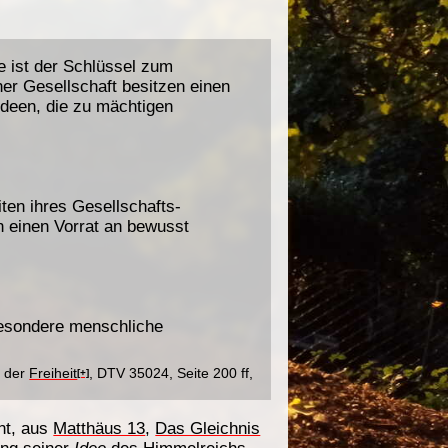
e ist der Schlüssel zum
ner Gesellschaft besitzen einen
Ideen, die zu mächtigen
ten ihres Gesellschafts-
n einen Vorrat an bewusst
besondere menschliche
r der
Freiheit
, DTV 35024, Seite 200 ff,
[+]
nt, aus
Matthäus 13
,
Das Gleichnis
ung seiner
Idee
des
Himmelreichs