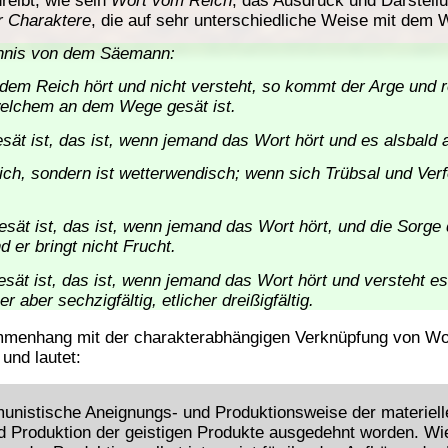
r Charaktere
, die auf sehr unterschiedliche Weise mit dem
ichnis von dem Säemann:
m Reich hört und nicht versteht, so kommt der Arge und re
 welchem an dem Wege gesät ist.
esät ist, das ist, wenn jemand das Wort hört und es alsbald
 sich, sondern ist wetterwendisch; wenn sich Trübsal und Ve
esät ist, das ist, wenn jemand das Wort hört, und die Sorge
 er bringt nicht Frucht.
esät ist, das ist, wenn jemand das Wort hört und versteht e
her aber sechzigfältig, etlicher dreißigfältig.
mmenhang mit der charakterabhängigen Verknüpfung von Wo
und lautet:
munistische Aneignungs- und Produktionsweise der materiell
d Produktion der geistigen Produkte ausgedehnt worden. Wi