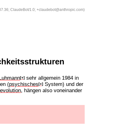
537.36; ClaudeBot/1.0; +claudebot@anthropic.com)
chkeitsstrukturen
 Luhmann
sehr allgemein 1984 in
[+]
en (
psychisches
System) und der
[+]
evolution
, hängen also voneinander