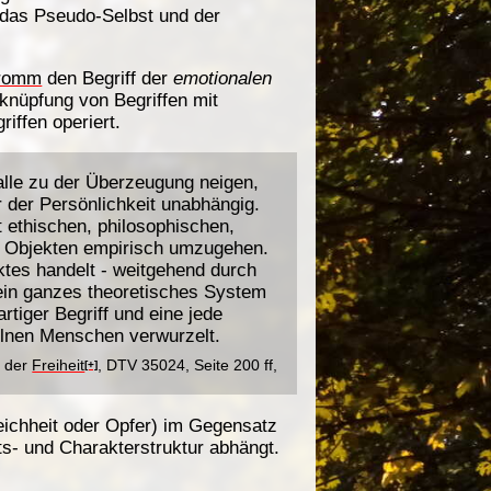
 das Pseudo-Selbst und der
romm
den Begriff der
emotionalen
knüpfung von Begriffen mit
iffen operiert.
lle zu der Überzeugung neigen,
r der Persönlichkeit unabhängig.
t ethischen, philosophischen,
en Objekten empirisch umzugehen.
tes handelt - weitgehend durch
 ein ganzes theoretisches System
rtiger Begriff und eine jede
zelnen Menschen verwurzelt.
r der
Freiheit
, DTV 35024, Seite 200 ff,
[+]
Gleichheit oder Opfer) im Gegensatz
ts- und Charakterstruktur abhängt.