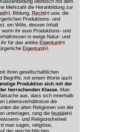
 Klassenbildung identisch mit dem
rme Mehrzahl die Heranbildung zur
eit
, Bildung,
Recht
usw. die
[+]
[+]
rgerlichen Produktions- und
t, ein Wille, dessen Inhalt
 worin ihr eure Produktions- und
rhältnissen in ewige Natur- und
ihr für das antike
Eigentum
[+]
bürgerliche
Eigentum
.
[+]
it ihren gesellschaftlichen
d Begriffe, mit einem Worte auch
eistige Produktion sich mit der
der herrschenden Klasse.
Man
Tatsache aus, dass sich innerhalb
ten Lebensverhältnisse die
urden die alten Religionen von der
een unterlagen, rang die
feudal
e
[+]
ewissens- und Religionsfreiheit
d man sagen, religiöse,
auf der geschichtlichen