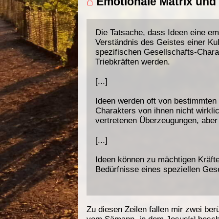
⌂
Emotionale Matrix und 
Die Tatsache, dass Ideen eine emo
Verständnis des Geistes einer Kul
spezifischen Gesellschafts-Charak
Triebkräften werden.
[...]
Ideen werden oft von bestimmten 
Charakters von ihnen nicht wirkl
vertretenen Überzeugungen, aber 
[...]
Ideen können zu mächtigen Kräft
Bedürfnisse eines speziellen Gese
Zu diesen Zeilen fallen mir zwei b
vom Sämann
, in dem
Jesus
besch
[+]