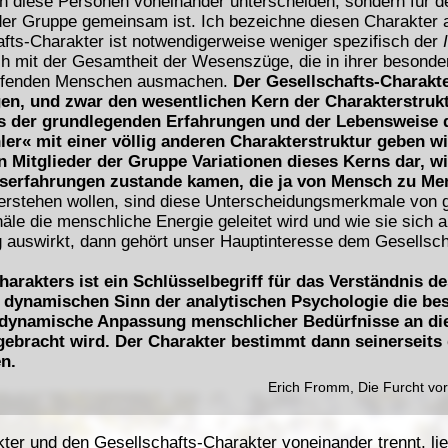
 diese Personen voneinander unterscheiden, sondern für den
der Gruppe gemeinsam ist. Ich bezeichne diesen Charakter 
afts-Charakter ist notwendigerweise weniger spezifisch der
ch mit der Gesamtheit der Wesenszüge, die in ihrer besonder
reffenden Menschen ausmachen.
Der Gesellschafts-Charakt
, und zwar den wesentlichen Kern der Charakterstruktu
is der grundlegenden Erfahrungen und der Lebensweise d
r« mit einer völlig anderen Charakterstruktur geben wir
 Mitglieder der Gruppe Variationen dieses Kerns dar, wie
serfahrungen zustande kamen, die ja von Mensch zu Men
rstehen wollen, sind diese Unterscheidungsmerkmale von gr
le die menschliche Energie geleitet wird und wie sie sich al
auswirkt, dann gehört unser Hauptinteresse dem Gesellsch
harakters ist ein Schlüsselbegriff für das Verständnis 
m dynamischen Sinn der analytischen Psychologie die be
 dynamische Anpassung menschlicher Bedürfnisse an d
gebracht wird. Der Charakter bestimmt dann seinerseits
n.
Erich Fromm, Die Furcht vo
kter und den Gesellschafts-Charakter voneinander trennt, l