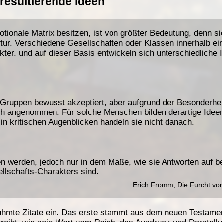
resultierende Ideen
tionale Matrix besitzen, ist von größter Bedeutung, denn si
tur. Verschiedene Gesellschaften oder Klassen innerhalb ei
ter, und auf dieser Basis entwickeln sich unterschiedliche 
Gruppen bewusst akzeptiert, aber aufgrund der Besonderhei
ich angenommen. Für solche Menschen bilden derartige Idee
in kritischen Augenblicken handeln sie nicht danach.
en werden, jedoch nur in dem Maße, wie sie Antworten auf 
llschafts-Charakters sind.
Erich Fromm, Die Furcht vo
erühmte Zitate ein. Das erste stammt aus dem neuen Testame
reibt, wie sein
Wort vom Reich
, das Ausdruck und Darstell