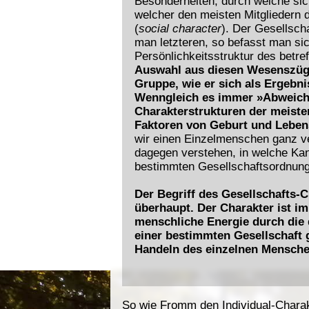
Besonderheiten, durch welche sich
welcher den meisten Mitgliedern 
(
social character
). Der Gesellsch
man letzteren, so befasst man si
Persönlichkeitsstruktur des bet
Auswahl aus diesen Wesenszügen
Gruppe, wie er sich als Ergebn
Wenngleich es immer »Abweichle
Charakterstrukturen der meisten
Faktoren von Geburt und Leben
wir einen Einzelmenschen ganz ve
dagegen verstehen, in welche Kanä
bestimmten Gesellschaftsordnung 
Der Begriff des Gesellschafts-C
überhaupt. Der Charakter ist i
menschliche Energie durch die
einer bestimmten Gesellschaft 
Handeln des einzelnen Mensche
So wie
Fromm
den Individual-Chara