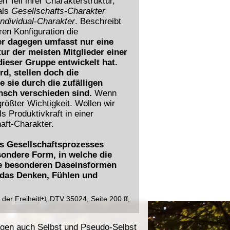
 Teil ihrer Charakterstruktur,
als
Gesellschafts-Charakter
Individual-Charakter
. Beschreibt
en Konfiguration die
er dagegen umfasst nur eine
r der meisten Mitglieder einer
ieser Gruppe entwickelt hat.
d, stellen doch die
 sie durch die zufälligen
sch verschieden sind.
Wenn
ößter Wichtigkeit. Wollen wir
s Produktivkraft in einer
aft-Charakter.
des Gesellschaftsprozesses
sondere Form, in welche die
ie besonderen Daseinsformen
 das Denken, Fühlen und
r der
Freiheit
, DTV 35024, Seite 200 ff,
[+]
iegen auch Selbst und Pseudo-Selbst