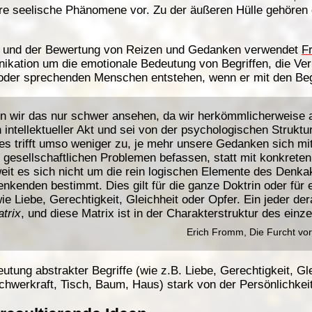
re seelische Phänomene vor. Zu der äußeren Hülle gehören
und der Bewertung von Reizen und Gedanken verwendet
F
ikation um die emotionale Bedeutung von Begriffen, die Ver
oder sprechenden Menschen entstehen, wenn er mit den Begr
n wir das nur schwer ansehen, da wir herkömmlicherweise a
 intellektueller Akt und sei von der psychologischen Struktu
d es trifft umso weniger zu, je mehr unsere Gedanken sich mi
r gesellschaftlichen Problemen befassen, statt mit konkret
it es sich nicht um die rein logischen Elemente des Denkak
enkenden bestimmt. Dies gilt für die ganze Doktrin oder für
ie Liebe, Gerechtigkeit, Gleichheit oder Opfer. Ein jeder dera
trix
, und diese Matrix ist in der Charakterstruktur des ein
Erich Fromm, Die Furcht vo
deutung abstrakter Begriffe (wie z.B. Liebe, Gerechtigkeit, 
chwerkraft, Tisch, Baum, Haus) stark von der Persönlichkei