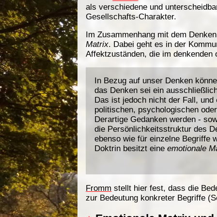
als verschiedene und unterscheidba
Gesellschafts-Charakter.
Im Zusammenhang mit dem Denken 
Matrix
. Dabei geht es in der Kommun
Affektzuständen, die im denkenden 
In Bezug auf unser Denken könne
das Denken sei ein ausschließlich
Das ist jedoch nicht der Fall, un
politischen, psychologischen ode
Derartige Gedanken werden - sowe
die Persönlichkeitsstruktur des D
ebenso wie für einzelne Begriffe w
Doktrin besitzt eine
emotionale Ma
Fromm
stellt hier fest, dass die Be
zur Bedeutung konkreter Begriffe (S