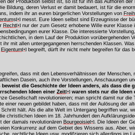
 der Produktion selbst ist, so ist für ihn das Aufhören der
ie Bildung, deren Verlust er damit bedauert, ist für die eno
 uns, indem ihr an euren bürgerlichen Vorstellungen von
Freih
entum
s
messt. Eure Ideen selbst sind Erzeugnisse der bü
[+]
er
Recht
nur der zum Gesetz erhobene Wille eurer Klasse is
[+]
bensbedingungen eurer Klasse. Die interessierte Vorstellung,
hichtlichen, in dem Lauf der Produktion vorübergehenden Ve
lt ihr mit allen untergegangenen herrschenden Klassen. Was 
Eigentum
begreift, dürft ihr nicht mehr begreifen für das 
[+]
begreifen, dass mit den Lebensverhältnissen der Menschen, m
aftlichen Dasein, auch ihre Vorstellungen, Anschauungen un
beweist die Geschichte der Ideen anders, als dass die g
errschenden Ideen einer
Zeit
waren stets nur die Ideen 
[+]
nze Gesellschaft revolutionieren; man spricht damit nur die 
te einer neuen gebildet haben, dass mit der Aulösung der al
Schritt hält. Als die alte Welt im Untergang begriffen war, w
 die christlichen Ideen im 18. Jahrhundert den Aufklärungsid
t der damals revolutionären
Bourgeoisie
. Die Ideen der G
[+]
freien Konkurrenz auf dem Gebiet des Wissens aus. Aber, wir
sche, rechtliche Ideen usw. modifzieren sich allerdings im L