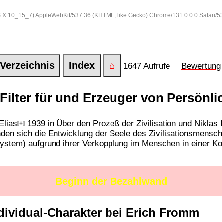
 OS X 10_15_7) AppleWebKit/537.36 (KHTML, like Gecko) Chrome/131.0.0.0 Safari/
Verzeichnis
Index
⌂
1647 Aufrufe
Bewertung
ilter für und Erzeuger von Persönli
Elias
1939 in
Über den Prozeß der Zivilisation
und
Niklas
[+]
nden sich die Entwicklung der Seele des Zivilisationsmensch
stem) aufgrund ihrer Verkopplung im Menschen in einer
Ko
Beginn der Bezahlwand
dividual-Charakter bei Erich Fromm