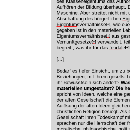
des Klasseneigentums das Aufhören
Aufhören der Bildung überhaupt. D
Maschine. Aber streitet nicht mit
Abschaffung des bürgerlichen
Eig
Eigentum
sverhältnisse
, wie eu
[+]
gegeben ist in den materiellen Le
Eigentum
sverhältnisse
aus gesc
[+]
Vernunft
gesetze
verwandelt, tei
[+]
begreift, was ihr für das
feudal
e
[+]
[...]
Bedarf es tiefer Einsicht, um zu 
Beziehungen, mit ihrem gesellsch
ihr Bewusstsein sich ändert?
Was 
materiellen umgestaltet? Die h
spricht von Ideen, welche eine ga
der alten Gesellschaft die Elemen
Aulösung der alten Ideen gleichen 
christlichen Religion besiegt. Als
Gesellschaft ihren Todeskampf mi
sprachen nur die Herrschaft der 
moralische, philosophische, politi