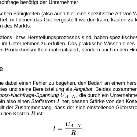
chfrage benötigt der Unternehmer
chen Fähigkeiten (also auch hier eine spezifische Art von 
ttel, mit denen das Gut hergestellt werden kann, kaufen zu
on des Markts
.
uktions- bzw. Herstellungsprozesses sind, haben spezifisch
on im Unternehmen zu erfüllen. Das praktische Wissen eines 
den Produktionsmitteln materialisiert, sondern auch in den H
e
ne dabei einen Fehler zu begehen, den Bedarf an einem hers
tes und seine Bereitstellung als
Angebot
. Beides zusammen
bots-Nachfrage-Spannung
, die durch ein Unternehm
U
A
−
N
eln also einen
Stoffstrom
her, dessen Stärke von den Kos
I
g gilt der Zusammenhang, dass der sich einstellende Güterstr
zu den Kosten
ist:
R
I
=
U
A
−
N
R
.