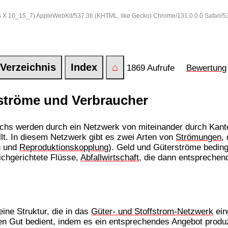
 OS X 10_15_7) AppleWebKit/537.36 (KHTML, like Gecko) Chrome/131.0.0.0 Safari/
Verzeichnis
Index
⌂
1869 Aufrufe
Bewertung
ströme und Verbraucher
chs werden durch ein Netzwerk von miteinander durch Kant
t. In diesem Netzwerk gibt es zwei Arten von
Strömungen
,
g
und
Reproduktionskopplung
). Geld und Güterströme beding
eichgerichtete Flüsse,
Abfallwirtschaft
, die dann entspreche
ine Struktur, die in das
Güter- und Stoffstrom-Netzwerk
ein
n Gut bedient, indem es ein entsprechendes Angebot produz