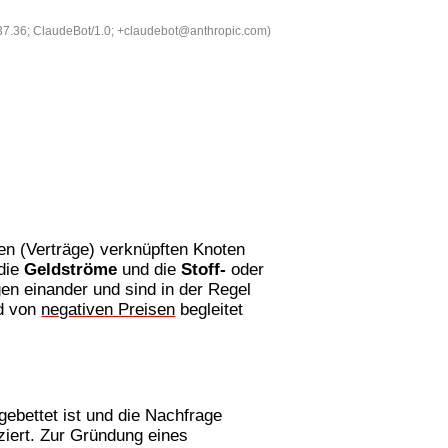
537.36; ClaudeBot/1.0; +claudebot@anthropic.com)
en (Verträge) verknüpften Knoten
 die
Geldströme
und die
Stoff-
oder
en einander und sind in der Regel
nd von
negativen Preisen
begleitet
gebettet ist und die Nachfrage
iert. Zur Gründung eines