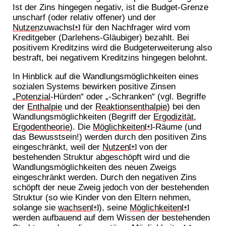
Ist der Zins hingegen negativ, ist die Budget-Grenze
unscharf (oder relativ offener) und der
Nutzen
zuwachs
für den Nachfrager wird vom
[+]
Kreditgeber (Darlehens-Gläubiger) bezahlt. Bei
positivem Kreditzins wird die Budgeterweiterung also
bestraft, bei negativem Kreditzins hingegen belohnt.
In Hinblick auf die Wandlungsmöglichkeiten eines
sozialen Systems bewirken positive Zinsen
„
Potenzial
-Hürden“ oder „-Schranken“ (vgl. Begriffe
der
Enthalpie
und der
Reaktionsenthalpie
) bei den
Wandlungsmöglichkeiten (Begriff der
Ergodizität
,
Ergodentheorie
). Die
Möglichkeiten
-Räume (und
[+]
das Bewusstsein!) werden durch den positiven Zins
eingeschränkt, weil der
Nutzen
von der
[+]
bestehenden Struktur abgeschöpft wird und die
Wandlungsmöglichkeiten des neuen Zweigs
eingeschränkt werden. Durch den negativen Zins
schöpft der neue Zweig jedoch von der bestehenden
Struktur (so wie Kinder von den Eltern nehmen,
solange sie
wachsen
), seine
Möglichkeiten
[+]
[+]
werden aufbauend auf dem Wissen der bestehenden