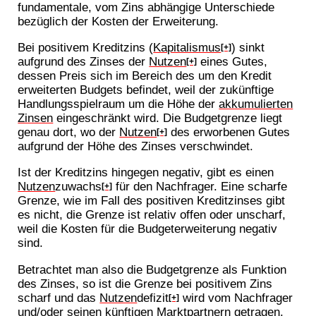
fundamentale, vom Zins abhängige Unterschiede
bezüglich der Kosten der Erweiterung.
Bei positivem Kreditzins (
Kapitalismus
) sinkt
[+]
aufgrund des Zinses der
Nutzen
eines Gutes,
[+]
dessen Preis sich im Bereich des um den Kredit
erweiterten Budgets befindet, weil der zukünftige
Handlungsspielraum um die Höhe der
akkumulierten
Zinsen
eingeschränkt wird. Die Budgetgrenze liegt
genau dort, wo der
Nutzen
des erworbenen Gutes
[+]
aufgrund der Höhe des Zinses verschwindet.
Ist der Kreditzins hingegen negativ, gibt es einen
Nutzen
zuwachs
für den Nachfrager. Eine scharfe
[+]
Grenze, wie im Fall des positiven Kreditzinses gibt
es nicht, die Grenze ist relativ offen oder unscharf,
weil die Kosten für die Budgeterweiterung negativ
sind.
Betrachtet man also die Budgetgrenze als Funktion
des Zinses, so ist die Grenze bei positivem Zins
scharf und das
Nutzen
defizit
wird vom Nachfrager
[+]
und/oder seinen künftigen Marktpartnern getragen.