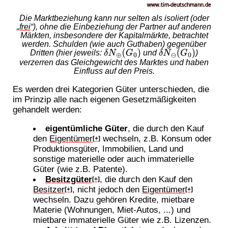
Die Marktbeziehung kann nur selten als isoliert (oder
„
frei
“), ohne die Einbeziehung der Partner auf anderen
Märkten, insbesondere der Kapitalmärkte, betrachtet
werden. Schulden (wie auch Guthaben) gegenüber
δ
N
⊕
(
G
0
)
δ
N
⊖
(
G
0
)
Dritten (hier jeweils:
und
)
verzerren das Gleichgewicht des Marktes und haben
Einfluss auf den Preis.
Es werden drei Kategorien Güter unterschieden, die
im Prinzip alle nach eigenen Gesetzmäßigkeiten
gehandelt werden:
eigentümliche Güter
, die durch den Kauf
den
Eigentümer
wechseln, z.B. Konsum oder
[+]
Produktionsgüter, Immobilien, Land und
sonstige materielle oder auch immaterielle
Güter (wie z.B. Patente).
Besitzgüter
, die durch den Kauf den
[+]
Besitzer
, nicht jedoch den
Eigentümer
[+]
[+]
wechseln. Dazu gehören Kredite, mietbare
Materie (Wohnungen, Miet-Autos, ...) und
mietbare immaterielle Güter wie z.B. Lizenzen.