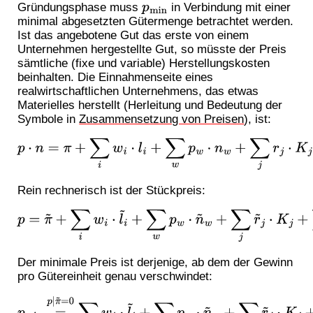
p
min
Gründungsphase muss
in Verbindung mit einer
minimal abgesetzten Gütermenge betrachtet werden.
Ist das angebotene Gut das erste von einem
Unternehmen hergestellte Gut, so müsste der Preis
sämtliche (fixe und variable) Herstellungskosten
beinhalten. Die Einnahmenseite eines
realwirtschaftlichen Unternehmens, das etwas
Materielles herstellt (Herleitung und Bedeutung der
Symbole in
Zusammensetzung von Preisen
), ist:
p
⋅
n
=
π
+
∑
i
w
i
⋅
l
i
+
∑
w
p
w
⋅
n
w
+
∑
j
r
j
⋅
K
j
+
∑
r
p
r
⋅
n
r
Rein rechnerisch ist der Stückpreis:
p
=
π
~
+
∑
i
w
i
⋅
l
~
i
+
∑
w
p
w
⋅
n
~
w
+
∑
j
r
~
j
⋅
K
j
+
∑
r
p
r
⋅
n
~
r
Der minimale Preis ist derjenige, ab dem der Gewinn
pro Gütereinheit genau verschwindet:
π
~
=
0
∑
i
w
i
⋅
l
~
i
+
∑
w
p
p
w
min
⋅
n
~
=
w
p
+
|
∑
j
r
~
j
⋅
K
j
+
∑
r
p
r
⋅
n
~
r
.