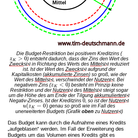
Die Budget-Restriktion bei positivem Kreditzins (
z
K
>
0
) entsteht dadurch, dass der Zins den Wert des
Zweck
s
in Richtung des Werts des
Mittel
s
reduziert
[+]
[+]
ist. Ist der Wert des
Zweck
s
aufgrund der
[+]
Kapitalkosten (
akkumulierte Zinsen
) so groß, wie der
Wert des
Mittel
s
, verschwindet der
Nutzen
. Bei
[+]
[+]
z
K
<
0
negativem Zins (
) besteht im Prinzip keine
Restriktion und der
Nutzen
des
Mittel
s
steigt sogar
[+]
[+]
um die Höhe des am Ende der Tilgung
akkumulierten
[+]
0
Negativ-Zinses. Ist der Kreditzins
, so ist der
Nutzen
[+]
u
(
z
K
=
0
)
genau so groß wie im Fall des
unerweiterten Budgets (Grafik
oben
zu
Nutzen
)
[+]
Das Budget kann durch die Aufnahme eines Kredits
„aufgeblasen“ werden. Im Fall der Erweiterung des
Budgets um das Volumen eines Kredits gibt es