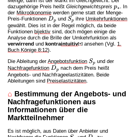
Menge, dann ist der Markt im Gleichgewicht. Der
p
∗
dazugehörige Preis heißt
Gleichgewichtspreis
. In
der
Mikroökonomie
werden gerne statt der Menge-
D
p
S
p
Preis-Funktionen
und
ihre
Umkehrfunktionen
gewählt. Dies ist in der Regel möglich, da beide
Funktionen
bijektiv
sind, doch mögen einige die
Analyse durch die Brille der Umkehrfunktion als
verwirrend
und
kontra
intuitiv
ansehen (Vgl.
1.
[+]
Buch Könige 8:12
).
S
p
Die Ableitung der
Angebotsfunktion
und der
D
p
Nachfragefunktion
nach dem Preis heißt
Angebots- und Nachfrageelastizitäten. Beide
Ableitungen sind
Preiselastizitäten
.
⌂
Bestimmung der Angebots- und
Nachfragefunktionen aus
Informationen über die
Marktteilnehmer
Es ist möglich, aus Daten über Anbieter und
S
p
D
p