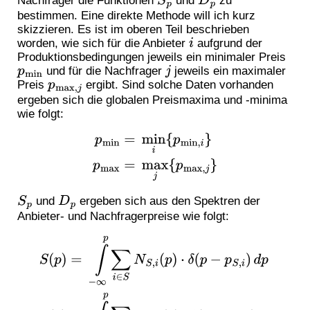
Nachfrager die Funktionen
und
zu
bestimmen. Eine direkte Methode will ich kurz
skizzieren. Es ist im oberen Teil beschrieben
i
worden, wie sich für die Anbieter
aufgrund der
Produktionsbedingungen jeweils ein minimaler Preis
p
min
j
und für die Nachfrager
jeweils ein maximaler
p
max
,
j
Preis
ergibt. Sind solche Daten vorhanden
ergeben sich die globalen Preismaxima und -minima
wie folgt:
p
min
=
min
i
{
p
min
,
i
}
p
max
=
max
j
{
p
max
,
j
}
S
p
D
p
und
ergeben sich aus den Spektren der
Anbieter- und Nachfragerpreise wie folgt:
S
(
p
)
=
∫
−
∞
p
∑
∑
j
i
∈
∈
D
S
N
N
S
D
,
,
i
j
(
(
p
p
)
)
⋅
⋅
δ
δ
(
(
p
p
−
−
p
p
S
D
,
,
i
j
)
)
d
d
p
p
D
(
p
)
=
∫
−
∞
p