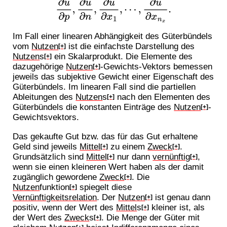
∂
u
∂
p
,
∂
u
∂
n
,
∂
u
∂
x
1
,
⋯
,
∂
u
∂
x
n
x
.
Im Fall einer linearen Abhängigkeit des Güterbündels
vom
Nutzen
ist die einfachste Darstellung des
[+]
Nutzen
s
ein Skalarprodukt. Die Elemente des
[+]
dazugehörige
Nutzen
-Gewichts-Vektors bemessen
[+]
jeweils das subjektive Gewicht einer Eigenschaft des
Güterbündels. Im linearen Fall sind die partiellen
Ableitungen des
Nutzen
s
nach den Elementen des
[+]
Güterbündels die konstanten Einträge des
Nutzen
-
[+]
Gewichtsvektors.
Das gekaufte Gut bzw. das für das Gut erhaltene
Geld sind jeweils
Mittel
zu einem
Zweck
.
[+]
[+]
Grundsätzlich sind
Mittel
nur dann
vernünftig
,
[+]
[+]
wenn sie einen kleineren Wert haben als der damit
zugänglich gewordene
Zweck
. Die
[+]
Nutzen
funktion
spiegelt diese
[+]
Vernünftigkeitsrelation
. Der
Nutzen
ist genau dann
[+]
positiv, wenn der Wert des
Mittel
s
kleiner ist, als
[+]
der Wert des
Zweck
s
. Die Menge der Güter mit
[+]