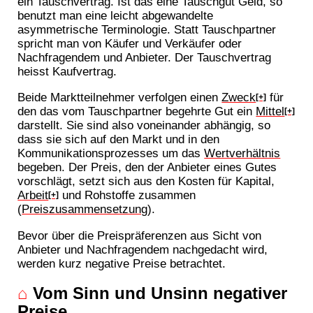
ein Tauschvertrag. Ist das eine Tauschgut Geld, so
benutzt man eine leicht abgewandelte
asymmetrische Terminologie. Statt Tauschpartner
spricht man von Käufer und Verkäufer oder
Nachfragendem und Anbieter. Der Tauschvertrag
heisst Kaufvertrag.
Beide Marktteilnehmer verfolgen einen
Zweck
für
[+]
den das vom Tauschpartner begehrte Gut ein
Mittel
[+]
darstellt. Sie sind also voneinander abhängig, so
dass sie sich auf den Markt und in den
Kommunikationsprozesses um das
Wertverhältnis
begeben. Der Preis, den der Anbieter eines Gutes
vorschlägt, setzt sich aus den Kosten für Kapital,
Arbeit
und Rohstoffe zusammen
[+]
(
Preiszusammensetzung
).
Bevor über die Preispräferenzen aus Sicht von
Anbieter und Nachfragendem nachgedacht wird,
werden kurz negative Preise betrachtet.
⌂
Vom Sinn und Unsinn negativer
Preise