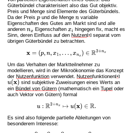
Güterbündel charakterisiert also das Gut objektiv.
Preis und Menge sind Elemente des Güterbündels.
p
n
Da der Preis
und die Menge
variable
Eigenschaften des Gutes am Markt sind und alle
n
x
x
i
anderen
Eigenschaften
hingegen fix, macht es
Sinn, deren Einfluss auf den
Nutzen
separat vom
[+]
übrigen Güterbündel zu betrachten.
x
=
(
p
,
n
,
x
1
,
…
,
x
n
x
)
∈
R
2
+
n
x
Um das Verhalten der Marktteilnehmer zu
modellieren, wird in der Mikroökonomie das Konzept
der
Nutzenfunktion
verwendet.
Nutzen
funktionen
[+]
u
(
x
)
sind subjektive Zuweisungen eines Werts an
ein
Bündel von Gütern
(mathematisch ein
Tupel
oder
auch Vektor von Gütern) formal
u
:
R
2
+
n
x
↦
u
(
x
)
∈
R
.
Es sind also folgende partielle Ableitungen von
besonderem Interesse: