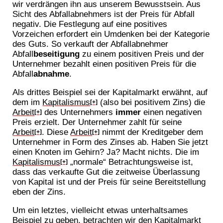
wir verdrängen ihn aus unserem Bewusstsein. Aus
Sicht des Abfallabnehmers ist der Preis für Abfall
negativ. Die Festlegung auf eine positives
Vorzeichen erfordert ein Umdenken bei der Kategorie
des Guts. So verkauft der Abfallabnehmer
Abfall
beseitigung
zu einem positiven Preis und der
Unternehmer bezahlt einen positiven Preis für die
Abfall
abnahme
.
Als drittes Beispiel sei der Kapitalmarkt erwähnt, auf
dem im
Kapitalismus
(also bei positivem Zins) die
[+]
Arbeit
des Unternehmers
immer
einen negativen
[+]
Preis erzielt. Der Unternehmer zahlt für seine
Arbeit
. Diese
Arbeit
nimmt der Kreditgeber dem
[+]
[+]
Unternehmer in Form des Zinses ab. Haben Sie jetzt
einen Knoten im Gehirn? Ja? Macht nichts. Die im
Kapitalismus
„normale“ Betrachtungsweise ist,
[+]
dass das verkaufte Gut die zeitweise Überlassung
von Kapital ist und der Preis für seine Bereitstellung
eben der Zins.
Um ein letztes, vielleicht etwas unterhaltsames
Beispiel zu geben, betrachten wir den Kapitalmarkt