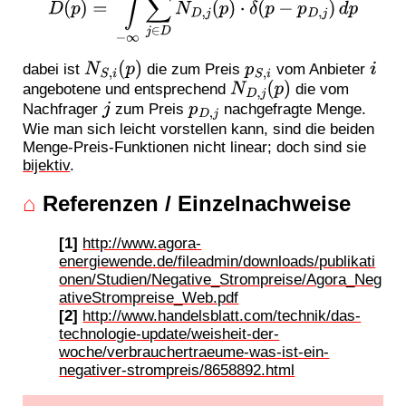
N
S
,
i
(
p
)
p
S
,
i
i
dabei ist
die zum Preis
vom Anbieter
N
D
,
j
(
p
)
angebotene und entsprechend
die vom
j
p
D
,
j
Nachfrager
zum Preis
nachgefragte Menge.
Wie man sich leicht vorstellen kann, sind die beiden
Menge-Preis-Funktionen nicht linear; doch sind sie
bijektiv
.
⌂
Referenzen / Einzelnachweise
[1]
http://www.agora-
energiewende.de/fileadmin/downloads/publikati
onen/Studien/Negative_Strompreise/Agora_Neg
ativeStrompreise_Web.pdf
[2]
http://www.handelsblatt.com/technik/das-
technologie-update/weisheit-der-
woche/verbrauchertraeume-was-ist-ein-
negativer-strompreis/8658892.html