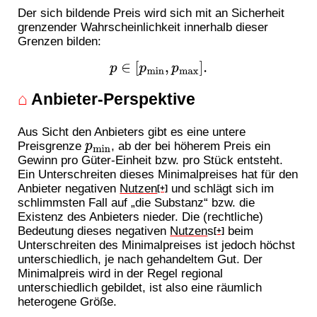
Der sich bildende Preis wird sich mit an Sicherheit
grenzender Wahrscheinlichkeit innerhalb dieser
Grenzen bilden:
p
∈
[
p
min
,
p
max
]
.
⌂
Anbieter-Perspektive
Aus Sicht den Anbieters gibt es eine untere
p
min
Preisgrenze
, ab der bei höherem Preis ein
Gewinn pro Güter-Einheit bzw. pro Stück entsteht.
Ein Unterschreiten dieses Minimalpreises hat für den
Anbieter negativen
Nutzen
und schlägt sich im
[+]
schlimmsten Fall auf „die Substanz“ bzw. die
Existenz des Anbieters nieder. Die (rechtliche)
Bedeutung dieses negativen
Nutzen
s
beim
[+]
Unterschreiten des Minimalpreises ist jedoch höchst
unterschiedlich, je nach gehandeltem Gut. Der
Minimalpreis wird in der Regel regional
unterschiedlich gebildet, ist also eine räumlich
heterogene Größe.