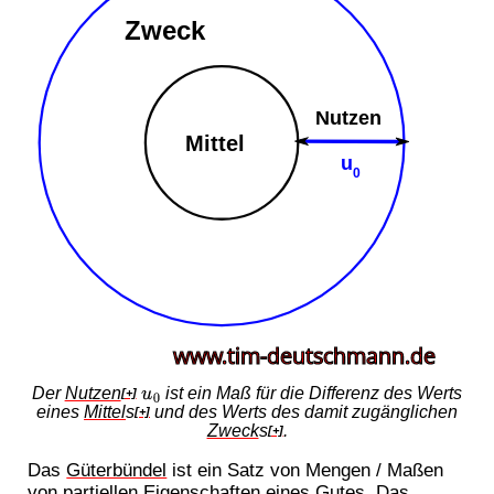
u
0
Der
Nutzen
ist ein Maß für die Differenz des Werts
[+]
eines
Mittel
s
und des Werts des damit zugänglichen
[+]
Zweck
s
.
[+]
Das
Güterbündel
ist ein Satz von Mengen / Maßen
von partiellen Eigenschaften eines Gutes. Das