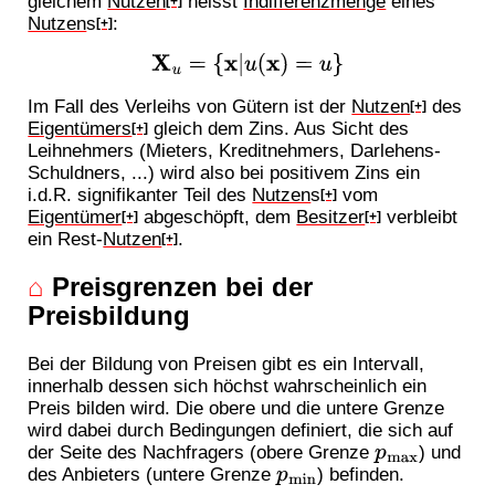
gleichem
Nutzen
heisst
Indifferenzmenge
eines
[+]
Nutzen
s
:
[+]
X
u
=
{
x
|
u
(
x
)
=
u
}
Im Fall des Verleihs von Gütern ist der
Nutzen
des
[+]
Eigentümers
gleich dem Zins. Aus Sicht des
[+]
Leihnehmers (Mieters, Kreditnehmers, Darlehens-
Schuldners, ...) wird also bei positivem Zins ein
i.d.R. signifikanter Teil des
Nutzen
s
vom
[+]
Eigentümer
abgeschöpft, dem
Besitzer
verbleibt
[+]
[+]
ein Rest-
Nutzen
.
[+]
⌂
Preisgrenzen bei der
Preisbildung
Bei der Bildung von Preisen gibt es ein Intervall,
innerhalb dessen sich höchst wahrscheinlich ein
Preis bilden wird. Die obere und die untere Grenze
wird dabei durch Bedingungen definiert, die sich auf
p
max
der Seite des Nachfragers (obere Grenze
) und
p
min
des Anbieters (untere Grenze
) befinden.