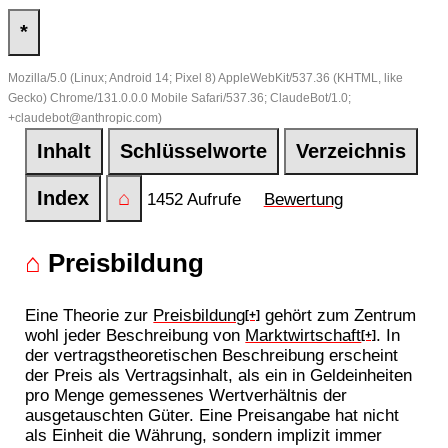
*
Mozilla/5.0 (Linux; Android 14; Pixel 8) AppleWebKit/537.36 (KHTML, like
Gecko) Chrome/131.0.0.0 Mobile Safari/537.36; ClaudeBot/1.0;
+claudebot@anthropic.com)
Inhalt
Schlüsselworte
Verzeichnis
Index
⌂
1452 Aufrufe
Bewertung
⌂
Preisbildung
Eine Theorie zur
Preisbildung
gehört zum Zentrum
[+]
wohl jeder Beschreibung von
Marktwirtschaft
. In
[+]
der vertragstheoretischen Beschreibung erscheint
der Preis als Vertragsinhalt, als ein in Geldeinheiten
pro Menge gemessenes Wertverhältnis der
ausgetauschten Güter. Eine Preisangabe hat nicht
als Einheit die Währung, sondern implizit immer