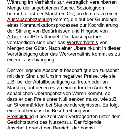
Währung im Verhältnis zur vertraglich vereinbarten
Menge der angebotenen Sache. Soziologisch
betrachtet ist der Markt ein Ort, an dem es zu einer
Austauschbeziehung
kommt, die auf der Grundlage
eines Kommunikationsprozesses zur Koordinierung
der Stillung von Bedürfnissen und Hingabe von
Arbeit
skraft
stattfindet. Die Tauschpartner
[+]
verständigen sich über das
Wertverhältnis
von
Mengen der Güter. Nach einer Übereinkunft in dieser
Verständigung über das Wertverhältnis kommt es zu
einem Tauschvorgang.
Der vorliegende Abschnitt beschäftigt sich zunächst
mit dem Sinn und Unsinn negativer Preise, wie sie
z.B. bei der Abfallbeseitigung auftreten oder an
Märkten, auf denen es zu einem für den Anbieter
schädlichen Überangebot von Waren kommt, so
dass er den Preis unter Null senken muss, wie z.B.
an Strommärkten bei Starkwindereignissen. Es folgt
eine mathematische Beschreibung von
Preisbildung
bei zentralen Vertragsarten unter dem
[+]
Gesichtspunkt des
Nutzen
s
. Der folgende
[+]
Abschnitt grenzt den Bereich, der höchst