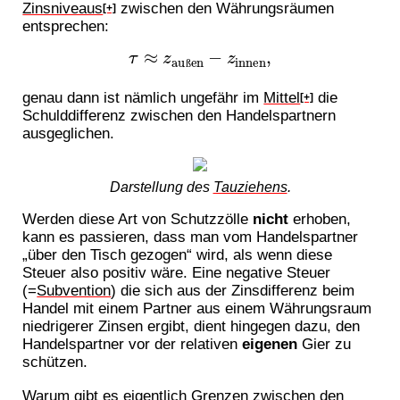
Zinsniveaus
zwischen den Währungsräumen
[+]
entsprechen:
τ
≈
z
außen
−
z
innen
,
ß
genau dann ist nämlich ungefähr im
Mittel
die
[+]
Schulddifferenz zwischen den Handelspartnern
ausgeglichen.
Darstellung des
Tauziehens
.
Werden diese Art von Schutzzölle
nicht
erhoben,
kann es passieren, dass man vom Handelspartner
„über den Tisch gezogen“ wird, als wenn diese
Steuer also positiv wäre. Eine negative Steuer
(=
Subvention
) die sich aus der Zinsdifferenz beim
Handel mit einem Partner aus einem Währungsraum
niedrigerer Zinsen ergibt, dient hingegen dazu, den
Handelspartner vor der relativen
eigenen
Gier zu
schützen.
Warum gibt es eigentlich Grenzen zwischen den