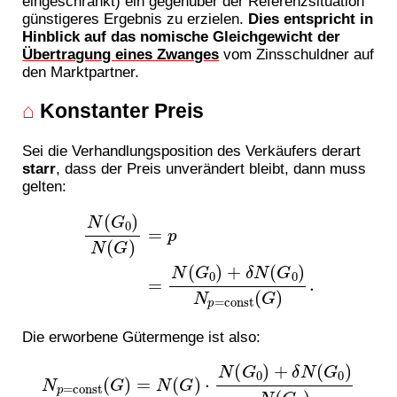
eingeschränkt) ein gegenüber der Referenzsituation
günstigeres Ergebnis zu erzielen.
Dies entspricht in
Hinblick auf das nomische Gleichgewicht der
Übertragung eines Zwanges
vom Zinsschuldner auf
den Marktpartner.
⌂
Konstanter Preis
Sei die Verhandlungsposition des Verkäufers derart
starr
, dass der Preis unverändert bleibt, dann muss
gelten:
N
(
G
0
)
N
(
G
)
=
p
=
N
(
G
0
)
+
.
δ
N
(
G
0
)
N
p
=
const
(
G
)
Die erworbene Gütermenge ist also:
N
p
=
const
N
(
G
(
G
)
=
)
⋅
N
(
1
(
G
+
δ
)
⋅
N
N
(
(
G
G
0
0
)
)
N
+
(
δ
G
N
0
(
)
G
)
.
0
)
N
(
G
0
)
=