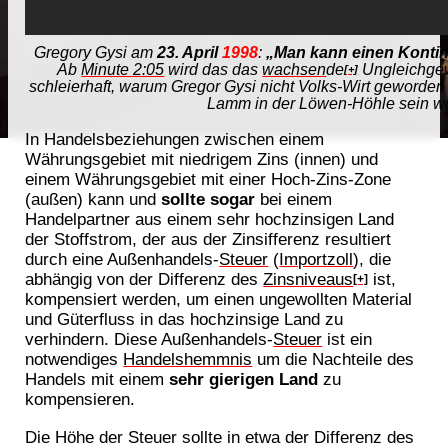
Gregory Gysi am
23. April
1998
:
„Man kann einen Kontine
Ab
Minute 2:05
wird das das
wachsen
de
Ungleichgewi
[+]
schleierhaft, warum Gregor Gysi nicht Volks-Wirt geworden is
Lamm in der Löwen-Höhle sein wo
In Handelsbeziehungen zwischen einem
Währungsgebiet mit niedrigem Zins (innen) und
einem Währungsgebiet mit einer Hoch-Zins-Zone
(außen) kann und
sollte sogar
bei einem
Handelpartner aus einem sehr hochzinsigen Land
der Stoffstrom, der aus der Zinsifferenz resultiert
durch eine Außenhandels-
Steuer
(
Importzoll
), die
abhängig von der Differenz des
Zinsniveaus
ist,
[+]
kompensiert werden, um einen ungewollten Material
und Güterfluss in das hochzinsige Land zu
verhindern. Diese Außenhandels-
Steuer
ist ein
notwendiges
Handelshemmnis
um die Nachteile des
Handels mit einem
sehr gierigen Land
zu
kompensieren.
Die Höhe der Steuer sollte in etwa der Differenz des