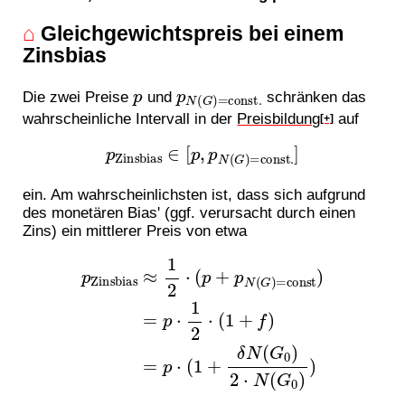
⌂
Gleichgewichtspreis bei einem
Zinsbias
p
p
N
(
G
)
=
const.
Die zwei Preise
und
schränken das
wahrscheinliche Intervall in der
Preisbildung
auf
[+]
p
Zinsbias
∈
[
p
,
p
N
(
G
)
=
const.
]
ein. Am wahrscheinlichsten ist, dass sich aufgrund
des monetären Bias' (ggf. verursacht durch einen
Zins) ein mittlerer Preis von etwa
p
Zinsbias
)
≈
=
1
p
2
⋅
(
⋅
1
(
p
+
+
δ
p
N
N
(
G
(
G
0
)
)
=
2
const
⋅
N
(
G
0
)
)
=
)
p
⋅
1
2
⋅
(
1
+
f