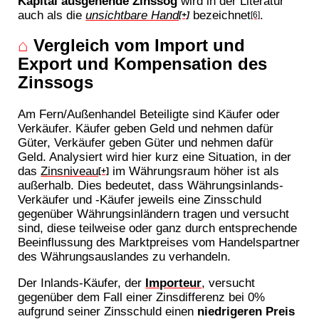
Kapital ausgehende Zinssog
wird in der Literatur
auch als die
unsichtbare Hand
bezeichnet
.
[+]
[6]
⌂
Vergleich vom Import und
Export und Kompensation des
Zinssogs
Am Fern/Außenhandel Beteiligte sind Käufer oder
Verkäufer. Käufer geben Geld und nehmen dafür
Güter, Verkäufer geben Güter und nehmen dafür
Geld. Analysiert wird hier kurz eine Situation, in der
das
Zinsniveau
im Währungsraum höher ist als
[+]
außerhalb. Dies bedeutet, dass Währungsinlands-
Verkäufer und -Käufer jeweils eine Zinsschuld
gegenüber Währungsinländern tragen und versucht
sind, diese teilweise oder ganz durch entsprechende
Beeinflussung des Marktpreises vom Handelspartner
des Währungsauslandes zu verhandeln.
Der Inlands-Käufer, der
Importeur
, versucht
gegenüber dem Fall einer Zinsdifferenz bei 0%
aufgrund seiner Zinsschuld einen
niedrigeren Preis