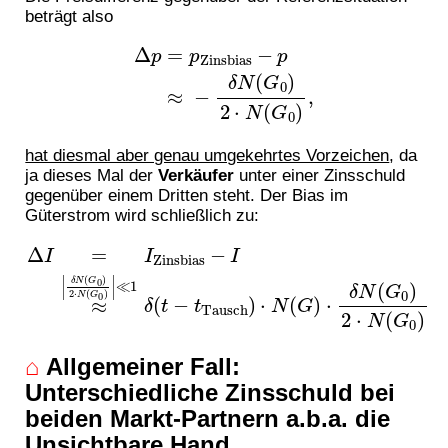
beträgt also
Δ
p
=
p
Zinsbias
−
p
≈
−
δ
N
(
G
0
)
2
⋅
N
(
G
0
)
,
hat diesmal aber genau umgekehrtes Vorzeichen
, da
ja dieses Mal der
Verkäufer
unter einer Zinsschuld
gegenüber einem Dritten steht. Der Bias im
Güterstrom wird schließlich zu:
≪
1
Δ
δ
I
(
=
t
I
−
Zinsbias
t
Tausch
−
)
⋅
I
N
≈
(
|
δ
G
N
)
⋅
(
δ
G
N
0
(
)
G
2
⋅
0
N
)
2
(
G
⋅
N
0
(
)
G
|
0
)
⌂
Allgemeiner Fall:
Unterschiedliche Zinsschuld bei
beiden Markt-Partnern a.b.a. die
Unsichtbare Hand