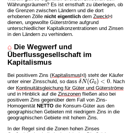
Währungsräumen? Es ist ernsthaft zu überlegen, ob
die Grenzen zwischen Ländern und die dort
erhobenen Zölle
nicht eigentlich
dem
Zweck
[+]
dienen, ungewollte Güterströme aufgrund
unterschiedlicher Kapitalkonzentrationen und Zinsen
in den Ländern zu verhindern.
⌂
Die Wegwerf und
Überflussgesellschaft im
Kapitalismus
Bei positivem Zins (
Kapitalismus
) steht der Käufer
[+]
δ
N
(
G
0
)
<
0
unter einer Zinsschuld, so dass
. Nach
der
Kontinuitätsgleichung für Güter und Güterströme
und in Hinblick auf die
Zinszonen
fließen also bei
positivem Zins gegenüber dem Fall von Zins-
Homogenität
NETTO
die Konsum-Güter aus den
geographischen Gebieten mit niedrigem Zins in die
geographischen Gebiete mit hohem Zins.
In der Regel sind die Zonen hohen Zinses