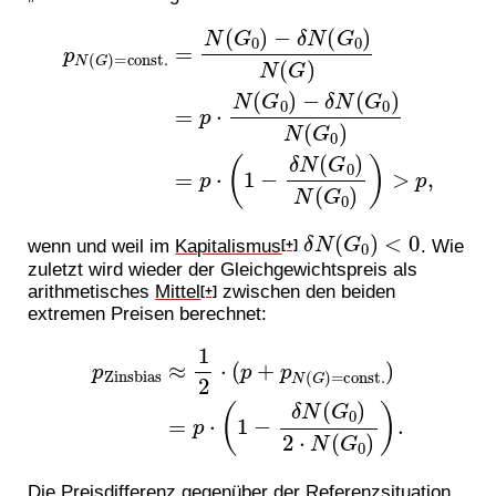
p
0
N
)
−
(
G
δ
N
)
=
(
const.
G
0
)
N
(
G
=
N
0
(
)
G
=
p
0
⋅
)
(
−
1
δ
−
N
δ
(
N
G
(
G
0
)
0
N
)
(
N
G
(
G
)
=
0
p
)
⋅
)
N
>
(
p
G
,
δ
N
(
G
0
)
<
0
wenn und weil im
Kapitalismus
. Wie
[+]
zuletzt wird wieder der Gleichgewichtspreis als
arithmetisches
Mittel
zwischen den beiden
[+]
extremen Preisen berechnet:
p
Zinsbias
≈
1
2
⋅
(
G
p
0
+
)
p
2
N
⋅
N
(
G
(
G
)
=
0
const.
)
)
.
)
=
p
⋅
(
1
−
δ
N
(
Die Preisdifferenz gegenüber der Referenzsituation