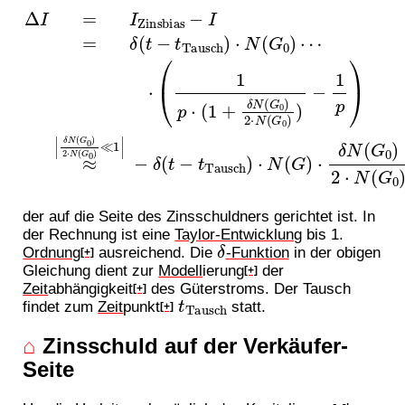
Δ
−
I
δ
=
(
I
⋅
t
Zinsbias
(
−
1
t
p
Tausch
⋅
(
1
δ
+
N
δ
(
G
−
N
)
I
0
(
=
⋅
G
N
)
δ
2
0
(
(
⋅
G
t
)
N
−
2
)
t
(
⋅
⋅
Tausch
G
δ
N
N
0
(
G
)
(
≪
G
0
0
)
1
)
)
−
)
|
2
⋅
1
N
⋅
N
p
(
)
G
(
≈
G
0
|
0
)
⋯
)
,
der auf die Seite des Zinsschuldners gerichtet ist. In
der Rechnung ist eine
Taylor-Entwicklung
bis 1.
δ
Ordnung
ausreichend. Die
-Funktion
in der obigen
[+]
Gleichung dient zur
Modell
ierung
der
[+]
Zeit
abhängigkeit
des Güterstroms. Der Tausch
[+]
t
Tausch
findet zum
Zeit
punkt
statt.
[+]
⌂
Zinsschuld auf der Verkäufer-
Seite