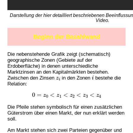
Darstellung der hier detailliert beschriebenen Beeinflussu
Video.
Beginn der Bezahlwand
Die nebenstehende Grafik zeigt (schematisch)
geographische Zonen (Gebiete auf der
Erdoberfläche) in denen unterschiedliche
Marktzinsen an den Kapitalmärkten bestehen.
z
i
i
Zwischen den Zinsen
in den Zonen
bestehe die
Relation:
0
=
z
0
<
z
1
<
z
2
<
z
3
<
z
4
Die Pfeile stehen symbolisch für einen zusätzlichen
Güterstrom über einen Markt, der nun erklärt werden
soll.
Am Markt stehen sich zwei Parteien gegenüber und