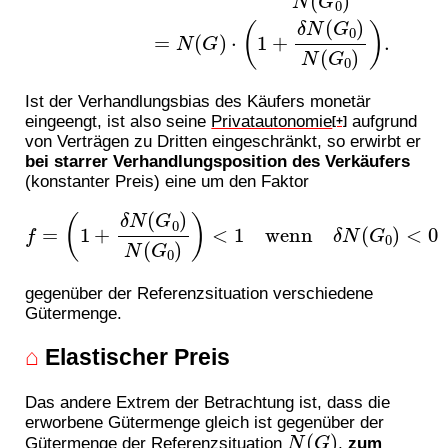
Ist der Verhandlungsbias des Käufers monetär
eingeengt, ist also seine
Privatautonomie
aufgrund
[+]
von Verträgen zu Dritten eingeschränkt, so erwirbt er
bei starrer Verhandlungsposition des Verkäufers
(konstanter Preis) eine um den Faktor
f
=
(
1
+
δ
N
(
G
0
)
N
(
G
0
)
)
<
1
wenn
δ
N
(
G
0
)
<
0
gegenüber der Referenzsituation verschiedene
Gütermenge.
⌂
Elastischer Preis
Das andere Extrem der Betrachtung ist, dass die
erworbene Gütermenge gleich ist gegenüber der
N
(
G
)
Gütermenge der Referenzsituation
,
zum