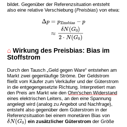
bildet. Gegenüber der Referenzsituation entsteht
also eine relative Verschiebung (
Preisbias
) von etwa:
Δ
p
=
p
Zinsbias
−
p
≈
δ
N
(
G
0
)
2
⋅
N
(
G
0
)
⌂
Wirkung des Preisbias: Bias im
Stoffstrom
Durch den Tausch „Geld gegen Ware“ entstehen am
Markt zwei gegenläufige Ströme. Der Geldstrom
fließt vom Käufer zum Verkäufer und der Güterstrom
in die entgegengesetzte Richtung. Interpretiert man
den Preis am Markt wie den
Ohm'schen Widerstand
eines elektrischen Leiters, an den eine Spannung
angelegt wird (analog zu Angebot und Nachfrage),
entsteht also gegenüber dem Güterstrom in der
Referenzsituation bei einem monetären Bias von
δ
N
(
G
0
)
ein zusätzlicher Güterstrom
der Größe