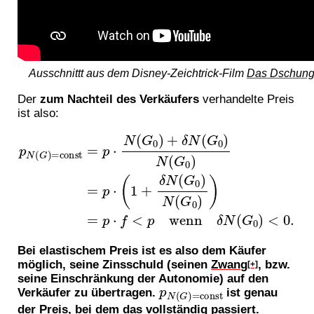
Ausschnittt aus dem Disney-Zeichtrick-Film
Das Dschung
Der
zum Nachteil des Verkäufers
verhandelte Preis
ist also:
p
N
+
(
δ
G
N
)
=
(
G
const
0
)
N
(
=
G
p
0
⋅
)
N
)
=
(
G
p
⋅
0
f
)
<
+
p
δ
wenn
N
(
G
0
δ
)
N
N
(
(
G
G
0
0
)
)
<
=
0.
p
⋅
(
1
Bei elastischem Preis ist es also dem Käufer
möglich, seine Zinsschuld (seinen
Zwang
, bzw.
[+]
seine Einschränkung der Autonomie) auf den
p
N
(
G
)
=
const
Verkäufer zu übertragen.
ist genau
der Preis, bei dem das vollständig passiert.