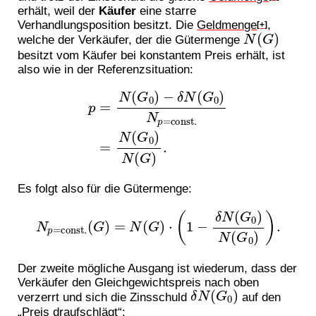
erhält, weil der
Käufer
eine starre
Verhandlungsposition besitzt. Die
Geldmenge
,
[+]
N
(
G
)
welche der Verkäufer, der die Gütermenge
besitzt vom Käufer bei konstantem Preis erhält, ist
also wie in der Referenzsituation:
p
=
N
(
G
0
)
−
δ
N
(
G
0
)
N
p
=
const.
=
N
(
G
0
)
N
(
G
)
.
Es folgt also für die Gütermenge:
N
p
=
const.
(
G
)
=
N
(
G
)
⋅
(
1
−
δ
N
(
G
0
)
N
(
G
0
)
)
.
Der zweite mögliche Ausgang ist wiederum, dass der
Verkäufer den Gleichgewichtspreis nach oben
δ
N
(
G
0
)
verzerrt und sich die Zinsschuld
auf den
„Preis draufschlägt“: