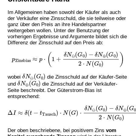
Im Allgemeinen haben sowohl der Käufer als auch
der Verkäufer eine Zinsschuld, die sie teilweise oder
ganz über den Preis an ihre Handelspartner
weitergeben wollen. Unter der Benutzung der
vorherigen Ergebnisse und Argumente bildet sich die
Differenz der Zinsschuld auf den Preis ab:
p
Zinsbias
≈
p
⋅
(
1
+
δ
N
G
⊖
0
)
(
)
G
0
)
−
δ
N
⊕
(
G
0
)
2
⋅
N
(
δ
N
⊖
(
G
0
)
wobei
die Zinsschuld auf der Käufer-Seite
δ
N
⊕
(
G
0
)
und
die Zinsschuld auf der Verkäufer-
Seite beschreibt. Der Güterstrom-Bias ist
entsprechend:
Δ
I
≈
δ
(
t
−
t
Tausch
)
⋅
2
N
⋅
(
N
G
(
)
G
⋅
δ
0
N
)
.
⊖
(
G
0
)
−
δ
N
⊕
(
G
0
)
Der oben beschriebene, bei positivem Zins
vom