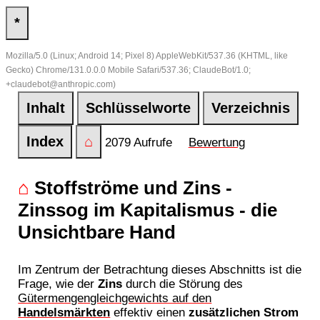
*
Mozilla/5.0 (Linux; Android 14; Pixel 8) AppleWebKit/537.36 (KHTML, like
Gecko) Chrome/131.0.0.0 Mobile Safari/537.36; ClaudeBot/1.0;
+claudebot@anthropic.com)
Inhalt
Schlüsselworte
Verzeichnis
Index
⌂
2079 Aufrufe
Bewertung
⌂
Stoffströme und Zins -
Zinssog im Kapitalismus - die
Unsichtbare Hand
Im Zentrum der Betrachtung dieses Abschnitts ist die
Frage, wie der
Zins
durch die Störung des
Gütermengengleichgewichts auf den
Handelsmärkten
effektiv einen
zusätzlichen Strom