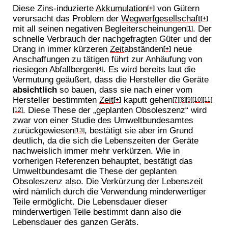
Diese Zins-induzierte
Akkumulation
von Gütern
[+]
verursacht das Problem der
Wegwerfgesellschaft
[+]
mit all seinen negativen Begleiterscheinungen
. Der
[1]
schnelle Verbrauch der nachgefragten Güter und der
Drang in immer kürzeren
Zeit
abständen
neue
[+]
Anschaffungen zu tätigen führt zur Anhäufung von
riesiegen Abfallbergen
. Es wird bereits laut die
[4]
Vermutung geäußert, dass die Hersteller die Geräte
absichtlich
so bauen, dass sie nach einer vom
Hersteller bestimmten
Zeit
kaputt gehen
[+]
[7]
[8]
[9]
[10]
[11]
. Diese These der „geplanten Obsoleszenz“ wird
[12]
zwar von einer Studie des Umweltbundesamtes
zurückgewiesen
, bestätigt sie aber im Grund
[13]
deutlich, da die sich die Lebenszeiten der Geräte
nachweislich immer mehr verkürzen. Wie in
vorherigen Referenzen behauptet, bestätigt das
Umweltbundesamt die These der geplanten
Obsoleszenz also. Die Verkürzung der Lebenszeit
wird nämlich durch die Verwendung minderwertiger
Teile ermöglicht. Die Lebensdauer dieser
minderwertigen Teile bestimmt dann also die
Lebensdauer des ganzen Geräts.