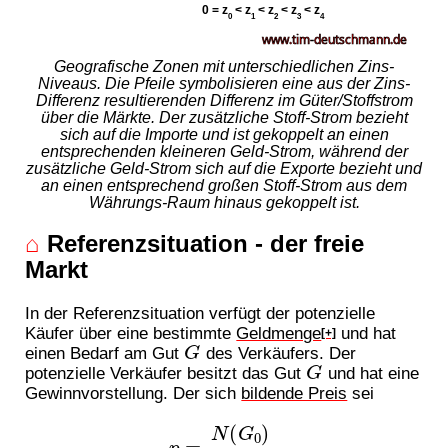
Geografische Zonen mit unterschiedlichen Zins-
Niveaus. Die Pfeile symbolisieren eine aus der Zins-
Differenz resultierenden Differenz im Güter/Stoffstrom
über die Märkte. Der zusätzliche Stoff-Strom bezieht
sich auf die Importe und ist gekoppelt an einen
entsprechenden kleineren Geld-Strom, während der
zusätzliche Geld-Strom sich auf die Exporte bezieht und
an einen entsprechend großen Stoff-Strom aus dem
Währungs-Raum hinaus gekoppelt ist.
⌂
Referenzsituation - der freie
Markt
In der Referenzsituation verfügt der potenzielle
Käufer über eine bestimmte
Geldmenge
und hat
[+]
G
einen Bedarf am Gut
des Verkäufers. Der
G
potenzielle Verkäufer besitzt das Gut
und hat eine
Gewinnvorstellung. Der sich
bildende Preis
sei
p
=
N
(
G
0
)
N
(
G
)
,