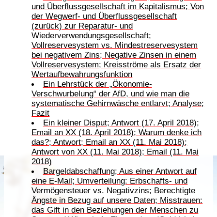
und Überflussgesellschaft im Kapitalismus; Von
der Wegwerf- und Überflussgesellschaft
(zurück) zur Reparatur- und
Wiederverwendungsgesellschaft;
Vollreservesystem vs. Mindestreservesystem
bei negativem Zins; Negative Zinsen in einem
Vollreservesystem; Kreisströme als Ersatz der
Wertaufbewahrungsfunktion
Ein Lehrstück der „Ökonomie-
Verschwurbelung“ der AfD, und wie man die
systematische Gehirnwäsche entlarvt; Analyse;
Fazit
Ein kleiner Disput; Antwort (17. April 2018);
Email an XX (18. April 2018); Warum denke ich
das?; Antwort; Email an XX (11. Mai 2018);
Antwort von XX (11. Mai 2018); Email (11. Mai
2018)
Bargeldabschaffung; Aus einer Antwort auf
eine E-Mail; Umverteilung: Erbschafts- und
Vermögensteuer vs. Negativzins; Berechtigte
Ängste in Bezug auf unsere Daten; Misstrauen:
das Gift in den Beziehungen der Menschen zu