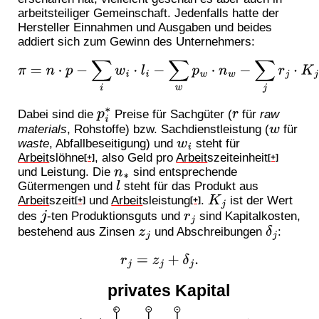
arbeitsteiliger Gemeinschaft. Jedenfalls hatte der
Hersteller Einnahmen und Ausgaben und beides
addiert sich zum Gewinn des Unternehmers:
π
=
n
⋅
p
−
∑
i
w
i
⋅
l
i
−
∑
w
p
w
⋅
n
w
−
∑
j
r
j
⋅
K
j
−
∑
r
p
r
⋅
n
r
.
Dabei sind die
Preise für Sachgüter (
für
raw
p
i
∗
r
materials
, Rohstoffe) bzw. Sachdienstleistung (
für
w
waste
, Abfallbeseitigung) und
steht für
w
i
Arbeit
slöhne
, also Geld pro
Arbeit
szeiteinheit
[+]
[+]
und Leistung. Die
sind entsprechende
n
∗
Gütermengen und
steht für das Produkt aus
l
Arbeit
szeit
und
Arbeit
sleistung
.
ist der Wert
K
j
[+]
[+]
des
-ten Produktionsguts und
sind Kapitalkosten,
j
r
j
bestehend aus Zinsen
und Abschreibungen
:
z
j
δ
j
r
j
=
z
j
+
δ
j
.