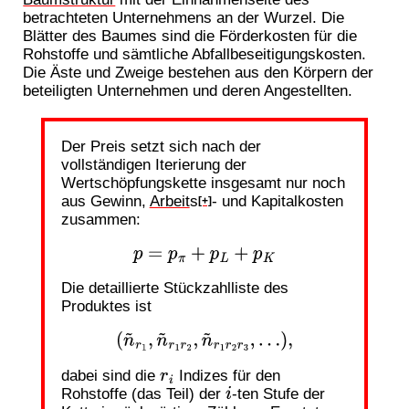
betrachteten Unternehmens an der Wurzel. Die
Blätter des Baumes sind die Förderkosten für die
Rohstoffe und sämtliche Abfallbeseitigungskosten.
Die Äste und Zweige bestehen aus den Körpern der
beteiligten Unternehmen und deren Angestellten.
Der Preis setzt sich nach der
vollständigen Iterierung der
Wertschöpfungskette insgesamt nur noch
aus Gewinn,
Arbeit
s
- und Kapitalkosten
[+]
zusammen:
p
=
p
π
+
p
L
+
p
K
Die detaillierte Stückzahlliste des
Produktes ist
(
n
~
r
1
,
n
~
r
1
r
2
,
n
~
r
1
r
2
r
3
,
…
)
,
dabei sind die
Indizes für den
r
i
Rohstoffe (das Teil) der
-ten Stufe der
i