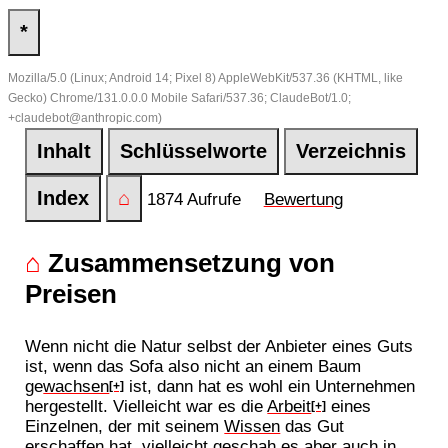
*
Mozilla/5.0 (Linux; Android 14; Pixel 8) AppleWebKit/537.36 (KHTML, like
Gecko) Chrome/131.0.0.0 Mobile Safari/537.36; ClaudeBot/1.0;
+claudebot@anthropic.com)
Inhalt
Schlüsselworte
Verzeichnis
Index
⌂
1874 Aufrufe
Bewertung
⌂
Zusammensetzung von
Preisen
Wenn nicht die Natur selbst der Anbieter eines Guts
ist, wenn das Sofa also nicht an einem Baum
ge
wachsen
ist, dann hat es wohl ein Unternehmen
[+]
hergestellt. Vielleicht war es die
Arbeit
eines
[+]
Einzelnen, der mit seinem
Wissen
das Gut
erschaffen hat, vielleicht geschah es aber auch in