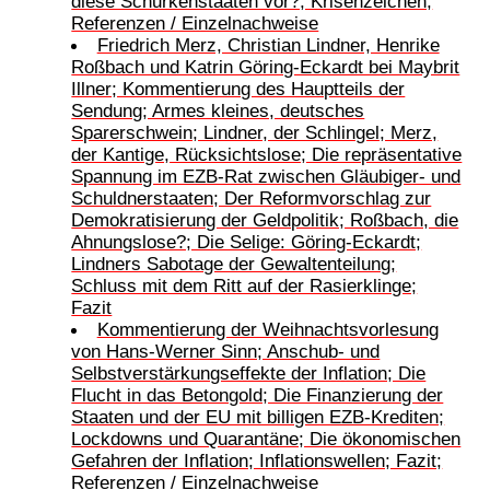
diese Schurkenstaaten vor?; Krisenzeichen;
Referenzen / Einzelnachweise
Friedrich Merz, Christian Lindner, Henrike
Roßbach und Katrin Göring-Eckardt bei Maybrit
Illner; Kommentierung des Hauptteils der
Sendung; Armes kleines, deutsches
Sparerschwein; Lindner, der Schlingel; Merz,
der Kantige, Rücksichtslose; Die repräsentative
Spannung im EZB-Rat zwischen Gläubiger- und
Schuldnerstaaten; Der Reformvorschlag zur
Demokratisierung der Geldpolitik; Roßbach, die
Ahnungslose?; Die Selige: Göring-Eckardt;
Lindners Sabotage der Gewaltenteilung;
Schluss mit dem Ritt auf der Rasierklinge;
Fazit
Kommentierung der Weihnachtsvorlesung
von Hans-Werner Sinn; Anschub- und
Selbstverstärkungseffekte der Inflation; Die
Flucht in das Betongold; Die Finanzierung der
Staaten und der EU mit billigen EZB-Krediten;
Lockdowns und Quarantäne; Die ökonomischen
Gefahren der Inflation; Inflationswellen; Fazit;
Referenzen / Einzelnachweise