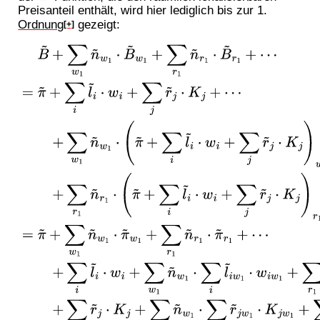
Preisanteil enthält, wird hier lediglich bis zur 1.
Ordnung
gezeigt:
[+]
B
~
+
∑
w
1
n
~
w
1
⋅
B
~
w
1
+
∑
r
1
n
~
r
1
⋅
B
~
r
1
+
⋯
=
π
~
+
∑
i
l
~
i
⋅
w
i
+
∑
j
r
~
j
⋅
K
j
+
⋯
+
∑
w
1
n
~
w
1
⋅
(
π
~
+
∑
i
l
~
i
⋅
w
i
+
∑
j
r
~
j
⋅
K
j
)
w
1
+
⋯
+
∑
r
1
n
~
r
1
⋅
(
π
~
+
∑
i
l
~
i
⋅
w
i
+
∑
j
r
~
j
⋅
K
j
)
r
1
+
⋯
=
π
~
+
∑
w
1
n
~
w
1
⋅
π
~
w
1
+
∑
r
1
n
~
r
1
⋅
π
~
r
1
+
⋯
+
∑
i
l
~
i
⋅
w
i
+
∑
w
1
n
~
w
1
⋅
∑
i
l
~
i
w
1
⋅
w
i
w
1
+
∑
r
1
n
~
r
1
⋅
∑
i
l
~
i
r
1
⋅
w
i
r
1
+
⋯
+
∑
j
r
~
j
⋅
K
j
+
∑
w
1
n
~
w
1
⋅
∑
j
r
~
j
w
1
⋅
K
j
w
1
+
∑
r
1
n
~
r
1
⋅
∑
j
r
~
j
r
1
⋅
K
j
r
1
+
⋯