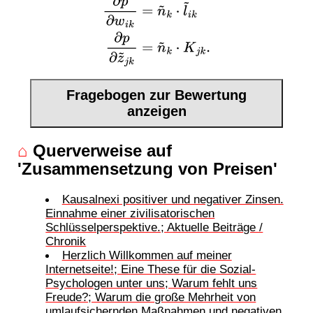
∂
p
∂
w
i
k
=
n
~
k
⋅
l
~
i
k
∂
p
∂
z
~
j
k
=
n
~
k
⋅
K
j
k
.
Fragebogen zur Bewertung
anzeigen
⌂
Querverweise auf
'Zusammensetzung von Preisen'
Kausalnexi positiver und negativer Zinsen.
Einnahme einer zivilisatorischen
Schlüsselperspektive.; Aktuelle Beiträge /
Chronik
Herzlich Willkommen auf meiner
Internetseite!; Eine These für die Sozial-
Psychologen unter uns; Warum fehlt uns
Freude?; Warum die große Mehrheit von
umlaufsichernden Maßnahmen und negativen