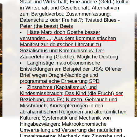
Staat und Wirtschaft; Eine andere (Geld-) kultur
in Wirtschaft und Gesellschaft; Alternativen
zum Bargeldverbot; Zusammenfassung:
Datenschutz oder Freiheit?; Twisted Blues -
Peter (the beast) Beets
Hätte Marx doch Goethe besser
verstanden....; Aus dem kommunistischen
Manifest zur deutschen Literatur zu
Sozialismus und Kommunismus; Der
Zauberlehrling (Goethe); Mögliche Deutung
Langfristige makroökonomische
Entwicklungen am Beispiel der USA; Offener
Brief wegen Draghi-Nachfolge und
programmatische Erneuerung SPD
Zinsnahme (Kapitalismus) und
Kindesmissbrauch; Das Kind (die Frucht) der
Beziehung, das Es; Nutzen, Gebrauch und
Missbrauch; Kindsopferungen in den
abrahamitischen Religionen und altertümlichen
Kulturen; Systematik und Mechanik von
Hingabezwängen; Makroökonomische
Umverteilung und Verzerrung der natürlichen
Umweltgesetze; Mechanik des Zinsgabe und -