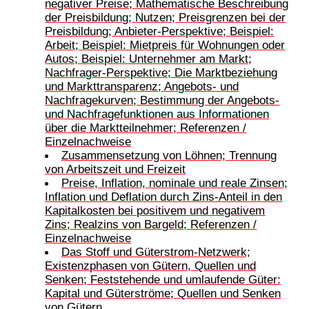
negativer Preise; Mathematische Beschreibung
der Preisbildung; Nutzen; Preisgrenzen bei der
Preisbildung; Anbieter-Perspektive; Beispiel:
Arbeit; Beispiel: Mietpreis für Wohnungen oder
Autos; Beispiel: Unternehmer am Markt;
Nachfrager-Perspektive; Die Marktbeziehung
und Markttransparenz; Angebots- und
Nachfragekurven; Bestimmung der Angebots-
und Nachfragefunktionen aus Informationen
über die Marktteilnehmer; Referenzen /
Einzelnachweise
Zusammensetzung von Löhnen; Trennung
von Arbeitszeit und Freizeit
Preise, Inflation, nominale und reale Zinsen;
Inflation und Deflation durch Zins-Anteil in den
Kapitalkosten bei positivem und negativem
Zins; Realzins von Bargeld; Referenzen /
Einzelnachweise
Das Stoff und Güterstrom-Netzwerk;
Existenzphasen von Gütern, Quellen und
Senken; Feststehende und umlaufende Güter:
Kapital und Güterströme; Quellen und Senken
von Gütern