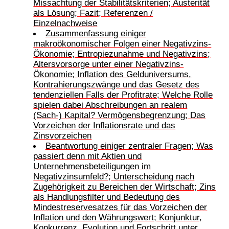
Missachtung der Stabilitätskriterien; Austerität
als Lösung; Fazit; Referenzen /
Einzelnachweise
Zusammenfassung einiger
makroökonomischer Folgen einer Negativzins-
Ökonomie; Entropiezunahme und Negativzins;
Altersvorsorge unter einer Negativzins-
Ökonomie; Inflation des Gelduniversums,
Kontrahierungszwänge und das Gesetz des
tendenziellen Falls der Profitrate; Welche Rolle
spielen dabei Abschreibungen an realem
(Sach-) Kapital? Vermögensbegrenzung; Das
Vorzeichen der Inflationsrate und das
Zinsvorzeichen
Beantwortung einiger zentraler Fragen; Was
passiert denn mit Aktien und
Unternehmensbeteiligungen im
Negativzinsumfeld?; Unterscheidung nach
Zugehörigkeit zu Bereichen der Wirtschaft; Zins
als Handlungsfilter und Bedeutung des
Mindestreservesatzes für das Vorzeichen der
Inflation und den Währungswert; Konjunktur,
Konkurrenz, Evolution und Fortschritt unter