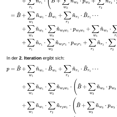
+
∑
r
1
n
~
r
1
⋅
∑
w
2
n
~
w
2
r
1
⋅
p
w
2
r
1
+
∑
r
1
n
~
r
1
⋅
∑
r
2
n
~
r
2
r
1
⋅
p
r
2
r
1
.
In der
2. Iteration
ergibt sich:
p
=
B
~
+
∑
w
1
n
~
w
1
⋅
B
~
w
1
+
∑
r
1
n
~
r
1
⋅
B
~
r
1
⋯
+
∑
w
1
n
~
w
1
⋅
∑
w
2
n
~
w
2
w
1
⋅
(
B
~
+
∑
w
3
n
~
w
3
⋅
p
w
3
+
∑
r
3
n
~
r
3
⋅
p
r
3
)
w
2
w
1
⋯
+
∑
w
1
n
~
w
1
⋅
∑
r
2
n
~
r
2
w
1
⋅
(
B
~
+
∑
w
3
n
~
w
3
⋅
p
w
3
+
∑
r
3
n
~
r
3
⋅
p
r
3
)
r
2
w
1
⋯
+
∑
r
1
n
~
r
1
⋅
∑
w
2
n
~
w
2
r
1
⋅
(
B
~
+
∑
w
3
n
~
w
3
⋅
p
w
3
+
∑
r
3
n
~
r
3
⋅
p
r
3
)
w
2
r
1
⋯
+
∑
r
1
n
~
r
1
⋅
∑
r
2
n
~
r
2
r
1
⋅
(
B
~
+
∑
w
3
n
~
w
3
⋅
p
w
3
+
∑
r
3
n
~
r
3
⋅
p
r
3
)
r
2
r
1