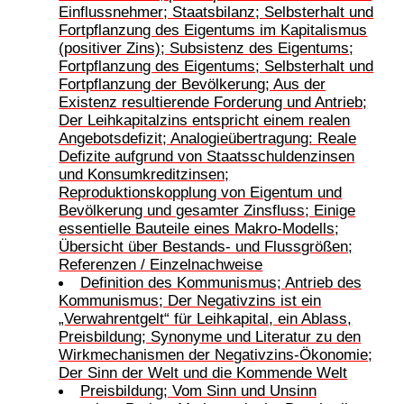
Einflussnehmer; Staatsbilanz; Selbsterhalt und
Fortpflanzung des Eigentums im Kapitalismus
(positiver Zins); Subsistenz des Eigentums;
Fortpflanzung des Eigentums; Selbsterhalt und
Fortpflanzung der Bevölkerung; Aus der
Existenz resultierende Forderung und Antrieb;
Der Leihkapitalzins entspricht einem realen
Angebotsdefizit; Analogieübertragung: Reale
Defizite aufgrund von Staatsschuldenzinsen
und Konsumkreditzinsen;
Reproduktionskopplung von Eigentum und
Bevölkerung und gesamter Zinsfluss; Einige
essentielle Bauteile eines Makro-Modells;
Übersicht über Bestands- und Flussgrößen;
Referenzen / Einzelnachweise
Definition des Kommunismus; Antrieb des
Kommunismus; Der Negativzins ist ein
„Verwahrentgelt“ für Leihkapital, ein Ablass,
Preisbildung; Synonyme und Literatur zu den
Wirkmechanismen der Negativzins-Ökonomie;
Der Sinn der Welt und die Kommende Welt
Preisbildung; Vom Sinn und Unsinn