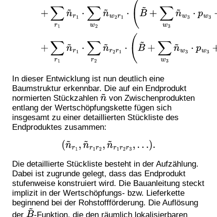
In dieser Entwicklung ist nun deutlich eine
Baumstruktur erkennbar. Die auf ein Endprodukt
normierten Stückzahlen
von Zwischenprodukten
n
~
entlang der Wertschöpfungskette fügen sich
insgesamt zu einer detaillierten Stückliste des
Endproduktes zusammen:
(
n
~
r
1
,
n
~
r
1
r
2
,
n
~
r
1
r
2
r
3
,
…
)
.
Die detaillierte Stückliste besteht in der Aufzählung.
Dabei ist zugrunde gelegt, dass das Endprodukt
stufenweise konstruiert wird. Die Bauanleitung steckt
implizit in der Wertschöpfungs- bzw. Lieferkette
beginnend bei der Rohstoffförderung. Die Auflösung
der
-Funktion, die den räumlich lokalisierbaren
B
~