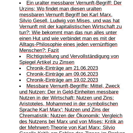
Ein uralter messbarer Vernunft-Begriff: Der
Urzins; Wo findet man diesen uralten
messbaren Vernunft Begriff bei Karl Marx,
Silvio Gesell, Ludwig von Mises, und was hat
Vernunft mit der kapitalistischen Wirtschaft zu
tun?; Wie bekommt man das nun alles unter
einen Hut und wie verbindet man es mit der
Alltags-Philosophie eines jeden vernünftigen
Menschen?; Fazit
Richtigstellung und Vervollständigung von
Spiegel Artikel zu Zinsen
Chronik-Einträge am 21.06.2023
Chronik-Einträge am 09.06.2023
Chronik-Einträge am 19.02.2023
Messbare Vernunft-Begriffe; Mittel, Zweck
und Nutzen; Der in Geld-Einheiten messbare
Nutzen in der Wirtschaft; Nutzen und Zins:
Aristoteles, Mohammed in der symbolischen
Sprache Karl Marx'; Nutzen und Zins der
Chrematistik; Nutzen der Ökonomik; Vergleich
des Nutzens bei Marx und von Mises; Kritik an
der Mehrwert-Theorie von Karl Marx; Silvio