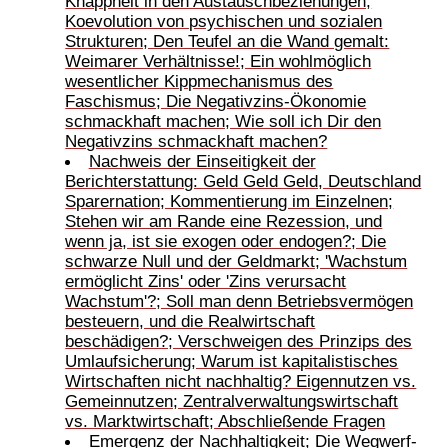
Knappheit in den Austauschbeziehungen;
Koevolution von psychischen und sozialen
Strukturen; Den Teufel an die Wand gemalt:
Weimarer Verhältnisse!; Ein wohlmöglich
wesentlicher Kippmechanismus des
Faschismus; Die Negativzins-Ökonomie
schmackhaft machen; Wie soll ich Dir den
Negativzins schmackhaft machen?
Nachweis der Einseitigkeit der
Berichterstattung: Geld Geld Geld, Deutschland
Sparernation; Kommentierung im Einzelnen;
Stehen wir am Rande eine Rezession, und
wenn ja, ist sie exogen oder endogen?; Die
schwarze Null und der Geldmarkt; 'Wachstum
ermöglicht Zins' oder 'Zins verursacht
Wachstum'?; Soll man denn Betriebsvermögen
besteuern, und die Realwirtschaft
beschädigen?; Verschweigen des Prinzips des
Umlaufsicherung; Warum ist kapitalistisches
Wirtschaften nicht nachhaltig? Eigennutzen vs.
Gemeinnutzen; Zentralverwaltungswirtschaft
vs. Marktwirtschaft; Abschließende Fragen
Emergenz der Nachhaltigkeit; Die Wegwerf-