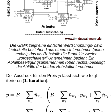
Die Grafik zeigt eine einfache Wertschöpfungs- bzw.
Lieferkette bestehend aus einem Unternehmen (unten
rechts), das als Rohstoffe die Produkte zweier
„vorgeschalteter“ Unternehmen bezieht. Ein
Abfallbeseitigungsunternehmen (oben rechts) beseitigt
die Abfälle der beiden Rohstoffunternehmen.
Der Ausdruck für den Preis
lässt sich wie folgt
p
iterieren (
1. Iteration
):
p
=
B
~
+
∑
w
1
n
~
w
1
⋅
(
B
~
+
∑
w
2
n
~
w
2
⋅
p
w
2
+
∑
r
2
n
~
r
2
⋅
p
r
2
)
w
1
+
∑
r
1
n
~
r
1
⋅
(
B
~
+
∑
w
2
n
~
w
2
⋅
p
w
2
+
∑
r
2
n
~
r
2
⋅
p
r
2
)
r
1
=
B
~
+
∑
w
1
n
~
w
1
⋅
B
~
w
1
+
∑
r
1
n
~
r
1
⋅
B
~
r
1
⋯
+
∑
w
1
n
~
w
1
⋅
∑
w
2
n
~
w
2
w
1
⋅
p
w
2
w
1
+
∑
w
1
n
~
w
1
⋅
∑
r
2
n
~
r
2
w
1
⋅
p
r
2
w
1
⋯