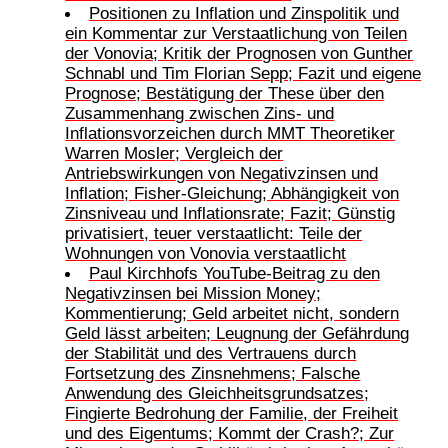
Positionen zu Inflation und Zinspolitik und
ein Kommentar zur Verstaatlichung von Teilen
der Vonovia; Kritik der Prognosen von Gunther
Schnabl und Tim Florian Sepp; Fazit und eigene
Prognose; Bestätigung der These über den
Zusammenhang zwischen Zins- und
Inflationsvorzeichen durch MMT Theoretiker
Warren Mosler; Vergleich der
Antriebswirkungen von Negativzinsen und
Inflation; Fisher-Gleichung; Abhängigkeit von
Zinsniveau und Inflationsrate; Fazit; Günstig
privatisiert, teuer verstaatlicht: Teile der
Wohnungen von Vonovia verstaatlicht
Paul Kirchhofs YouTube-Beitrag zu den
Negativzinsen bei Mission Money;
Kommentierung; Geld arbeitet nicht, sondern
Geld lässt arbeiten; Leugnung der Gefährdung
der Stabilität und des Vertrauens durch
Fortsetzung des Zinsnehmens; Falsche
Anwendung des Gleichheitsgrundsatzes;
Fingierte Bedrohung der Familie, der Freiheit
und des Eigentums; Kommt der Crash?; Zur