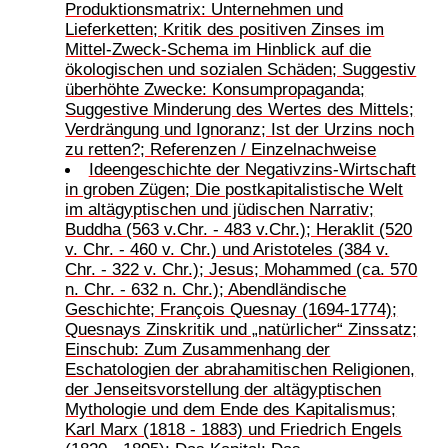
Produktionsmatrix: Unternehmen und
Lieferketten; Kritik des positiven Zinses im
Mittel-Zweck-Schema im Hinblick auf die
ökologischen und sozialen Schäden; Suggestiv
überhöhte Zwecke: Konsumpropaganda;
Suggestive Minderung des Wertes des Mittels;
Verdrängung und Ignoranz; Ist der Urzins noch
zu retten?; Referenzen / Einzelnachweise
Ideengeschichte der Negativzins-Wirtschaft
in groben Zügen; Die postkapitalistische Welt
im altägyptischen und jüdischen Narrativ;
Buddha (563 v.Chr. - 483 v.Chr.); Heraklit (520
v. Chr. - 460 v. Chr.) und Aristoteles (384 v.
Chr. - 322 v. Chr.); Jesus; Mohammed (ca. 570
n. Chr. - 632 n. Chr.); Abendländische
Geschichte; François Quesnay (1694-1774);
Quesnays Zinskritik und „natürlicher“ Zinssatz;
Einschub: Zum Zusammenhang der
Eschatologien der abrahamitischen Religionen,
der Jenseitsvorstellung der altägyptischen
Mythologie und dem Ende des Kapitalismus;
Karl Marx (1818 - 1883) und Friedrich Engels