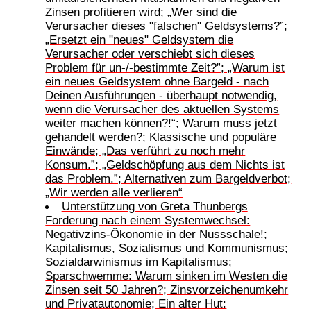
Zinsen profitieren wird; „Wer sind die
Verursacher dieses "falschen" Geldsystems?”;
„Ersetzt ein "neues" Geldsystem die
Verursacher oder verschiebt sich dieses
Problem für un-/-bestimmte Zeit?”; „Warum ist
ein neues Geldsystem ohne Bargeld - nach
Deinen Ausführungen - überhaupt notwendig,
wenn die Verursacher des aktuellen Systems
weiter machen können?!“; Warum muss jetzt
gehandelt werden?; Klassische und populäre
Einwände; „Das verführt zu noch mehr
Konsum.”; „Geldschöpfung aus dem Nichts ist
das Problem.”; Alternativen zum Bargeldverbot;
„Wir werden alle verlieren“
Unterstützung von Greta Thunbergs
Forderung nach einem Systemwechsel:
Negativzins-Ökonomie in der Nussschale!;
Kapitalismus, Sozialismus und Kommunismus;
Sozialdarwinismus im Kapitalismus;
Sparschwemme: Warum sinken im Westen die
Zinsen seit 50 Jahren?; Zinsvorzeichenumkehr
und Privatautonomie; Ein alter Hut: