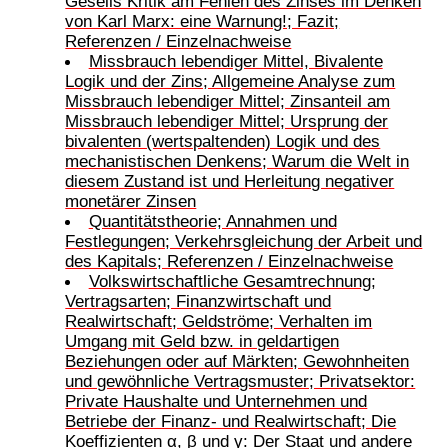
Gesells Kritik am Fehlen des Zinses im Denken
von Karl Marx: eine Warnung!; Fazit;
Referenzen / Einzelnachweise
Missbrauch lebendiger Mittel, Bivalente
Logik und der Zins; Allgemeine Analyse zum
Missbrauch lebendiger Mittel; Zinsanteil am
Missbrauch lebendiger Mittel; Ursprung der
bivalenten (wertspaltenden) Logik und des
mechanistischen Denkens; Warum die Welt in
diesem Zustand ist und Herleitung negativer
monetärer Zinsen
Quantitätstheorie; Annahmen und
Festlegungen; Verkehrsgleichung der Arbeit und
des Kapitals; Referenzen / Einzelnachweise
Volkswirtschaftliche Gesamtrechnung;
Vertragsarten; Finanzwirtschaft und
Realwirtschaft; Geldströme; Verhalten im
Umgang mit Geld bzw. in geldartigen
Beziehungen oder auf Märkten; Gewohnheiten
und gewöhnliche Vertragsmuster; Privatsektor:
Private Haushalte und Unternehmen und
Betriebe der Finanz- und Realwirtschaft; Die
Koeffizienten α, β und γ: Der Staat und andere