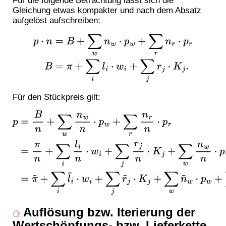
Für die folgende Betrachtung lässt sich die
Gleichung etwas kompakter und nach dem Absatz
aufgelöst aufschreiben:
p
⋅
n
=
B
+
∑
w
n
w
⋅
p
w
+
∑
r
n
r
⋅
p
r
B
=
π
+
∑
i
l
i
⋅
w
i
+
∑
j
r
j
⋅
K
j
.
Für den Stückpreis gilt:
p
=
B
n
+
∑
w
n
w
n
⋅
p
w
+
∑
r
n
r
n
⋅
p
r
=
π
n
+
∑
i
l
i
n
⋅
w
i
+
∑
j
r
j
n
⋅
K
j
+
∑
w
n
w
n
⋅
p
w
+
∑
r
n
r
n
⋅
p
r
=
π
~
+
∑
i
l
~
i
⋅
w
i
+
∑
j
r
~
j
⋅
K
j
+
∑
w
n
~
w
⋅
p
w
+
∑
r
n
~
r
⋅
p
r
⌂
Auflösung bzw. Iterierung der
Wertschöpfungs- bzw. Lieferkette