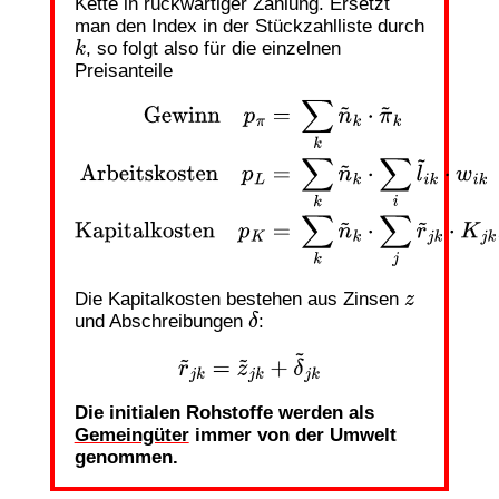
Kette in rückwärtiger Zählung. Ersetzt
man den Index in der Stückzahlliste durch
, so folgt also für die einzelnen
k
Preisanteile
Gewinn
p
π
=
∑
k
n
~
k
⋅
π
~
k
Arbeitskosten
p
L
=
∑
k
n
~
k
⋅
∑
i
l
~
i
k
⋅
w
i
k
Kapitalkosten
p
K
=
∑
k
n
~
k
⋅
∑
j
r
~
j
k
⋅
K
j
k
.
Die Kapitalkosten bestehen aus Zinsen
z
und Abschreibungen
:
δ
r
~
j
k
=
z
~
j
k
+
δ
~
j
k
Die initialen Rohstoffe werden als
Gemeingüter
immer von der Umwelt
genommen.