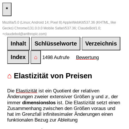
*
Mozilla/5.0 (Linux; Android 14; Pixel 8) AppleWebKit/537.36 (KHTML, like
Gecko) Chrome/131.0.0.0 Mobile Safari/537.36; ClaudeBot/1.0;
+claudebot@anthropic.com)
Inhalt
Schlüsselworte
Verzeichnis
Index
⌂
1498 Aufrufe
Bewertung
⌂
Elastizität von Preisen
Die
Elastizität
ist ein Quotient der relativen
y
x
Änderungen zweier extensiver Größen
und
, der
immer
dimensionslos
ist. Die Elastizität setzt einen
Zusammenhang zwischen den Größen voraus und
hat im Grenzfall infinitesimaler Änderungen einen
funktionalen Bezug zur Ableitung
ε
y
,
x
=
d
y
y
d
x
x
=
x
y
⋅
d
y
d
x
=
d
log
(
y
)
d
log
(
x
)
,