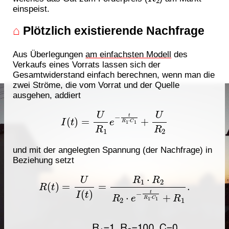
einspeist.
⌂
Plötzlich existierende Nachfrage
Aus Überlegungen
am einfachsten Modell
des
Verkaufs eines Vorrats lassen sich der
Gesamtwiderstand einfach berechnen, wenn man die
zwei Ströme, die vom Vorrat und der Quelle
ausgehen, addiert
I
(
t
)
=
U
R
1
e
−
t
R
1
⋅
C
1
+
U
R
2
und mit der angelegten Spannung (der Nachfrage) in
Beziehung setzt
R
(
t
)
=
U
I
(
t
)
=
R
1
⋅
R
2
R
2
⋅
e
−
t
R
1
⋅
C
1
+
R
1
.