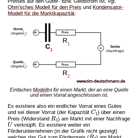
Preises auf den Güter- bzw. Geldstrom ist, vgl.
Ohm'sches Modell für den Preis
und
Kondensator-
Modell für die Marktkapazität
.
Einfaches
Modell
für einen Markt, der an eine Quelle
[+]
und einen Vorrat angeschlossen ist.
Es existiere also ein endlicher Vorrat eines Gutes
C
1
und sei dieser Vorrat (der Kapazität
) über einen
R
1
Preis (Widerstand
) am Markt mit einer Nachfrage
U
verknüpft. Es existiere weiter ein
Förderunternehmen (in der Grafik nicht gezeigt)
R
2
welches das Gut zum Förderpreis (
) am Markt