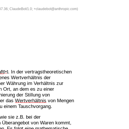
537.36; ClaudeBot/1.0; +claudebot@anthropic.com)
ft
. In der vertragstheoretischen
[+]
senes Wertverhältnis der
mer Währung im Verhältnis zur
n Ort, an dem es zu einer
erung der Stillung von
ber das
Wertverhältnis
von Mengen
 zu einem Tauschvorgang.
ie sie z.B. bei der
hen Überangebot von Waren kommt,
en. Es folgt eine mathematische