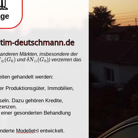
f anderen Märkten, insbesondere der
N
⊕
(
G
0
)
δ
N
⊖
(
G
0
)
und
) verzerren das
eiten gehandelt werden:
r Produktionsgüter, Immobilien,
eln. Dazu gehören Kredite,
izenzen.
s einer gesonderten Behandlung
onderte
Modelle
entwickelt.
[+]