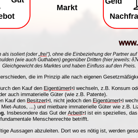
ls isoliert (oder „
frei
“), ohne die Einbeziehung der Partner au
δ
hulden (wie auch Guthaben) gegenüber Dritten (hier jeweils:
Gleichgewicht des Marktes und haben Einfluss auf den Preis.
terschieden, die im Prinzip alle nach eigenen Gesetzmäßigk
 durch den Kauf den
Eigentümer
wechseln, z.B. Konsum ode
[+]
der auch immaterielle Güter (wie z.B. Patente).
den Kauf den
Besitzer
, nicht jedoch den
Eigentümer
wechs
[+]
[+]
iet-Autos, ...) und mietbare immaterielle Güter wie z.B. L
g.
Insbesondere das Gut der
Arbeit
ist ein spezielles, da
[+]
g fundamentale Menschenrechte betrifft.
tige Aussagen abzuleiten. Dort wo es nötig ist, werden ges