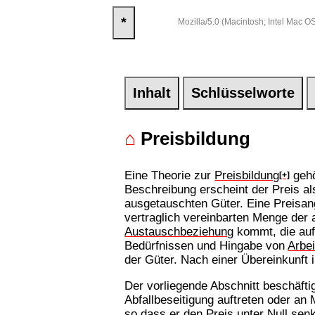
*
Mozilla/5.0 (Macintosh; Intel Mac
Inhalt
Schlüsselworte
⌂
Preisbildung
Eine Theorie zur
Preisbildung
gehö
[+]
Beschreibung erscheint der Preis al
ausgetauschten Güter. Eine Preisang
vertraglich vereinbarten Menge der 
Austauschbeziehung
kommt, die auf
Bedürfnissen und Hingabe von
Arbei
der Güter. Nach einer Übereinkunft
Der vorliegende Abschnitt beschäfti
Abfallbeseitigung auftreten oder a
so dass er den Preis unter Null se