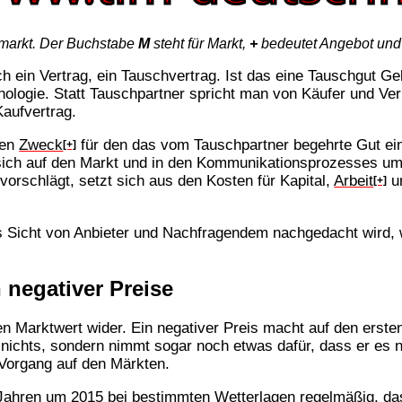
rmarkt. Der Buchstabe
M
steht für Markt,
+
bedeutet Angebot un
ch ein Vertrag, ein Tauschvertrag. Ist das eine Tauschgut Ge
ologie. Statt Tauschpartner spricht man von Käufer und Ve
Kaufvertrag.
nen
Zweck
für den das vom Tauschpartner begehrte Gut e
[+]
 sich auf den Markt und in den Kommunikationsprozesses u
vorschlägt, setzt sich aus den Kosten für Kapital,
Arbeit
u
[+]
s Sicht von Anbieter und Nachfragendem nachgedacht wird, 
negativer Preise
en Marktwert wider. Ein negativer Preis macht auf den ersten
t nichts, sondern nimmt sogar noch etwas dafür, dass er e
r Vorgang auf den Märkten.
 Jahren um 2015 bei bestimmten Wetterlagen regelmäßig, da