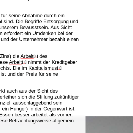
d für seine Abnahme durch ein
l sind. Die Begriffe Entsorgung und
s unserem Bewusstsein. Aus Sicht
en erfordert ein Umdenken bei der
 und der Unternehmer bezahlt einen
 Zins) die
Arbeit
des
[+]
iese
Arbeit
nimmt der Kreditgeber
[+]
ichts. Die im
Kapitalismus
[+]
st und der Preis für seine
rkt auch aus der Sicht des
leiher sich die Stillung zukünftiger
tenziell ausschlaggebend sein
 ein Hunger) in der Gegenwart ist.
ssen besser arbeitet als vorher,
diese Betrachtungsweise allgemein