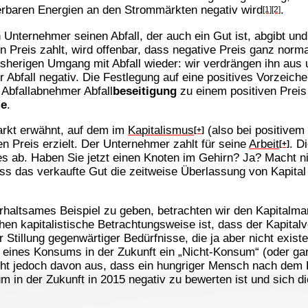
erbaren Energien an den Strommärkten negativ wird
.
[1]
[2]
Unternehmer seinen Abfall, der auch ein Gut ist, abgibt un
 Preis zahlt, wird offenbar, dass negative Preis ganz norma
bisherigen Umgang mit Abfall wieder: wir verdrängen ihn au
r Abfall negativ. Die Festlegung auf eine positives Vorzeich
 Abfallabnehmer Abfall
beseitigung
zu einem positiven Preis
me
.
markt erwähnt, auf dem im
Kapitalismus
(also bei positivem
[+]
n Preis erzielt. Der Unternehmer zahlt für seine
Arbeit
. D
[+]
 ab. Haben Sie jetzt einen Knoten im Gehirn? Ja? Macht n
ss das verkaufte Gut die zeitweise Überlassung von Kapital i
terhaltsames Beispiel zu geben, betrachten wir den Kapitalma
en kapitalistische Betrachtungsweise ist, dass der Kapitalver
 Stillung gegenwärtiger Bedürfnisse, die ja aber nicht exis
s eines Konsums in der Zukunft ein „Nicht-Konsum“ (oder gar
t jedoch davon aus, dass ein hungriger Mensch nach dem E
m in der Zukunft in 2015 negativ zu bewerten ist und sich 