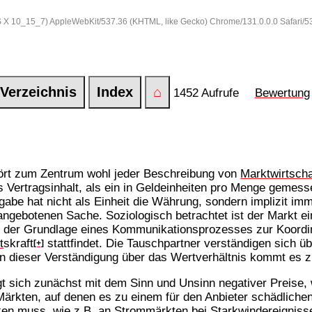
 OS X 10_15_7) AppleWebKit/537.36 (KHTML, like Gecko) Chrome/131.0.0.0 Safari/
Verzeichnis
Index
⌂
1452 Aufrufe
Bewertung
rt zum Zentrum wohl jeder Beschreibung von
Marktwirtscha
s Vertragsinhalt, als ein in Geldeinheiten pro Menge gemes
abe hat nicht als Einheit die Währung, sondern implizit im
angebotenen Sache. Soziologisch betrachtet ist der Markt ei
 der Grundlage eines Kommunikationsprozesses zur Koordini
t
skraft
stattfindet. Die Tauschpartner verständigen sich ü
[+]
 in dieser Verständigung über das Wertverhältnis kommt es
gt sich zunächst mit dem Sinn und Unsinn negativer Preise, w
n Märkten, auf denen es zu einem für den Anbieter schädlic
nken muss, wie z.B. an Strommärkten bei Starkwindereigniss