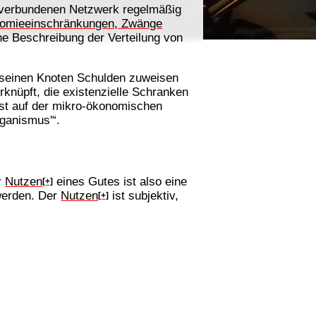
e verbundenen Netzwerk regelmäßig
omieeinschränkungen, Zwänge
he Beschreibung der Verteilung von
s seinen Knoten Schulden zuweisen
rknüpft, die existenzielle Schranken
ist auf der mikro-ökonomischen
ganismus'“.
r
Nutzen
eines Gutes ist also eine
[+]
werden. Der
Nutzen
ist subjektiv,
[+]